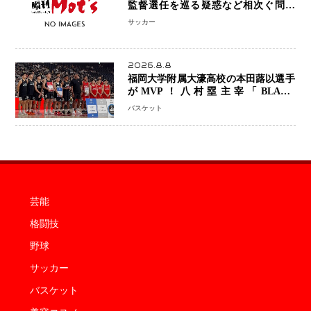
監督選任を巡る疑惑など相次ぐ問題
「組織の刷新」誓う
サッカー
2026.8.8
福岡大学附属大濠高校の本田蕗以選手
がMVP！八村塁主宰「BLACK
SAMURAI SUMMIT 2026」で存在
バスケット
感 NBAへの夢へ大きな一歩「自信に
なった」
芸能
格闘技
野球
サッカー
バスケット