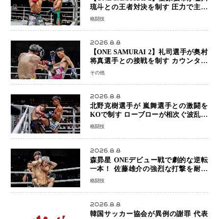
琉斗との王者対決を制す 圧力で主導
権を握り判定勝利
格闘技
2026.8.8
【ONE SAMURAI 2】礼司選手が奥村
将真選手との接戦を制す カウンター
と正確な打撃で判定勝利
その他
2026.8.8
北野克樹選手が 嵐舞選手との激闘を
KOで制す ローブローが相次ぐ波乱の
展開…涙の勝利「生まれてくる娘のた
格闘技
めに750万円を使いたい」
2026.8.8
森昴星 ONEデビュー戦で劇的な逆転
一本！ 佐藤雄介の強烈な打撃を耐え
抜き、リアネイキッドチョークで勝利
格闘技
2026.8.8
韓国サッカー協会が異例の謝罪 代表