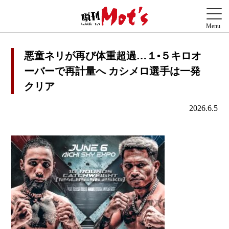
悪童ネリが再び体重超過…１•５キロオ
ーバーで再計量へ カシメロ選手は一発
クリア
2026.6.5