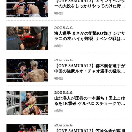
【ONE SAMURAI 2】メインイベンタ
ーの大役をしっかりやってのけた野杁
正明が衝撃のリベンジ！ リウ・メン
格闘技
ヤンを1R・2分59秒KO、左カウンタ
ーで完全決着
2026.8.8
海人選手 まさかの衝撃KO負け シアサ
ラニの左ハイが炸裂 リベンジ戦は一
瞬で決着
格闘技
2026.8.8
【ONE SAMURAI 2】都木航佑選手が
中国の強豪ルオ・チャオ選手の猛攻を
受けながらも的確な攻撃で応戦 最後
格闘技
まで打ち合うも判定でチャオに軍配
2026.8.8
山北渓人が圧巻の一本勝ち！田上こゆ
るを1R撃破 ケルベロスチョークで存
在感を示す
格闘技
2026.8.8
【ONE SAMURAI 2】笠原弘希が塩川