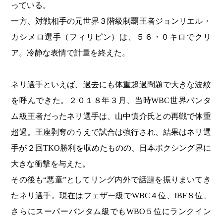
っている。
一方、対戦相手の元世界３階級制覇王者ジョンリエル・
カシメロ選手（フィリピン）は、５６・０キロでクリ
ア。冷静な表情で計量を終えた。
ネリ選手といえば、過去にも体重超過問題で大きな波紋
を呼んできた。２０１８年３月、当時WBC世界バンタ
ム級王者だったネリ選手は、山中慎介氏との再戦で体重
超過。王座剥奪のうえで試合は強行され、結果はネリ選
手が２回TKO勝利を収めたものの、日本ボクシング界に
大きな衝撃を与えた。
その後も“悪童”としてリング内外で話題を振りまいてき
たネリ選手。現在はフェザー級でWBC４位、IBF８位、
さらにスーパーバンタム級でもWBO５位にランクイン