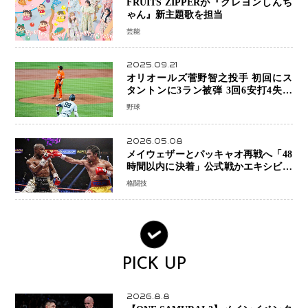
FRUITS ZIPPERが『クレヨンしんち
ゃん』新主題歌を担当
芸能
2025.09.21
オリオールズ菅野智之投手 初回にス
タントンに3ラン被弾 3回6安打4失点
で降板
野球
2026.05.08
メイウェザーとパッキャオ再戦へ「48
時間以内に決着」公式戦かエキシビシ
ョンか混迷続く
格闘技
PICK UP
2026.8.8