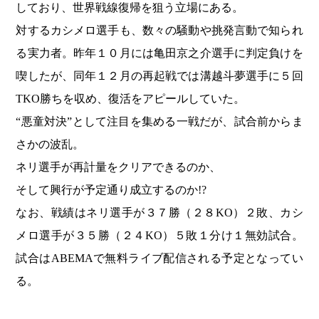
しており、世界戦線復帰を狙う立場にある。
対するカシメロ選手も、数々の騒動や挑発言動で知られ
る実力者。昨年１０月には亀田京之介選手に判定負けを
喫したが、同年１２月の再起戦では溝越斗夢選手に５回
TKO勝ちを収め、復活をアピールしていた。
“悪童対決”として注目を集める一戦だが、試合前からま
さかの波乱。
ネリ選手が再計量をクリアできるのか、
そして興行が予定通り成立するのか!?
なお、戦績はネリ選手が３７勝（２８KO）２敗、カシ
メロ選手が３５勝（２４KO）５敗１分け１無効試合。
試合はABEMAで無料ライブ配信される予定となってい
る。