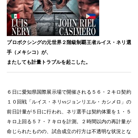
プロボクシングの元世界２階級制覇王者ルイス・ネリ選
手（メキシコ）が、
またしても計量トラブルを起こした。
６日に愛知県国際展示場で開催される５６・２キロ契約
１０回戦「ルイス・ネリvsジョンリエル・カシメロ」の
前日計量が５日に行われ、ネリ選手は契約体重を１・５
キロ上回る５７・７キロを計測。２時間以内の再計量が
命じられたものの、試合成立の行方は不透明な状況とな