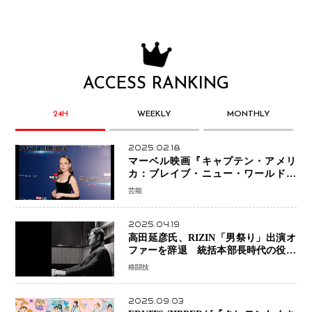
ACCESS RANKING
24H
WEEKLY
MONTHLY
2025.02.18
マーベル映画『キャプテン・アメリ
カ：ブレイブ・ニュー・ワールド』
新ブラック・ウィドウ役のシラ・ハー
芸能
スとは！？
2025.04.19
高田延彦氏、RIZIN「男祭り」出演オ
ファーを辞退 統括本部長時代の役目
「すでに終えています」と明言
格闘技
2025.09.03