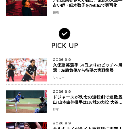
戸田恵梨香さんが挑む、波乱の人生―
占い師・細木数子をNetflixで実写化
芸能
PICK UP
2026.8.9
久保建英選手 54日ぶりのピッチへ帰
還！左膝負傷から待望の実戦復帰
サッカー
2026.8.9
ドジャースが執念の逆転劇で連敗脱
出 山本由伸投手は107球の力投 大谷翔
平選手が延長10回に勝利を呼び込む一
野球
打！
2026.8.9
サルキルドがライト級戦線に衝撃！