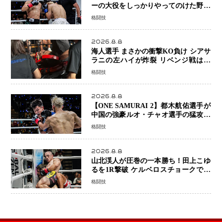
ーの大役をしっかりやってのけた野杁
正明が衝撃のリベンジ！ リウ・メン
格闘技
ヤンを1R・2分59秒KO、左カウンタ
ーで完全決着
2026.8.8
海人選手 まさかの衝撃KO負け シアサ
ラニの左ハイが炸裂 リベンジ戦は一
瞬で決着
格闘技
2026.8.8
【ONE SAMURAI 2】都木航佑選手が
中国の強豪ルオ・チャオ選手の猛攻を
受けながらも的確な攻撃で応戦 最後
格闘技
まで打ち合うも判定でチャオに軍配
2026.8.8
山北渓人が圧巻の一本勝ち！田上こゆ
るを1R撃破 ケルベロスチョークで存
在感を示す
格闘技