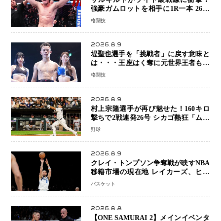
強豪ガムロットを相手に1R一本 26歳
の豪州の新星が「トップ戦線」へ名乗
格闘技
り
2026.8.9
堤聖也選手を「挑戦者」に戻す意味と
は・・・王座はく奪に元世界王者も疑
問符 見たいのは井上拓真選手、那須
格闘技
川天心選手との交錯
2026.8.9
村上宗隆選手が再び魅せた！160キロ
撃ちで2戦連発26号 シカゴ熱狂「ムネ
はスターだ」米ファンの人気も急上昇
野球
2026.8.9
クレイ・トンプソン争奪戦が映すNBA
移籍市場の現在地 レイカーズ、ヒー
トが注目する36歳の名シューターをマ
バスケット
ーベリックスが簡単に手放せない理由
2026.8.8
【ONE SAMURAI 2】メインイベンタ