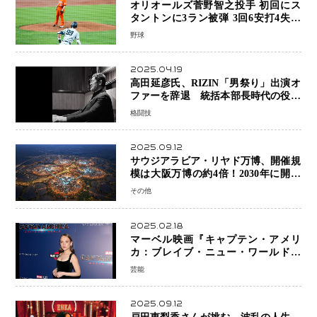
オリオールズ菅野智之投手 初回にス
タントンに3ラン被弾 3回6安打4失点
で降板
野球
2025.04.19
高田延彦氏、RIZIN「男祭り」出演オ
ファーを辞退 統括本部長時代の役目
「すでに終えています」と明言
格闘技
2025.09.12
サウジアラビア・リヤド万博、開催規
模は大阪万博の約4倍！2030年に開幕
予定
その他
2025.02.18
マーベル映画『キャプテン・アメリ
カ：ブレイブ・ニュー・ワールド』
新ブラック・ウィドウ役のシラ・ハー
芸能
スとは！？
2025.09.12