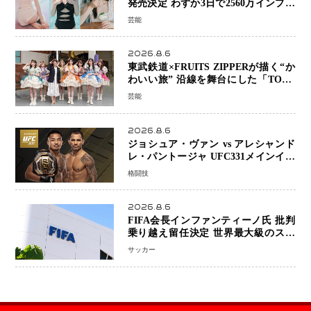
発売決定 わずか3日で2560万インプレ
ッションを記録した話題の美貌を凝縮
芸能
2026.8.6
東武鉄道×FRUITS ZIPPERが描く“か
わいい旅” 沿線を舞台にした「TOBU
KAWAII PROJECT」が開幕
芸能
2026.8.6
ジョシュア・ヴァン vs アレシャンド
レ・パントージャ UFC331メインイベ
ントで再戦決定 「完全決着」に世界
格闘技
中のファンが熱狂 マネル・ケイプの
王座挑戦は再び遠のく
2026.8.6
FIFA会長インファンティーノ氏 批判
乗り越え留任決定 世界最大級のスポ
ーツ組織を支える「権威」は揺るがず
サッカー
・・・謝罪と改革姿勢