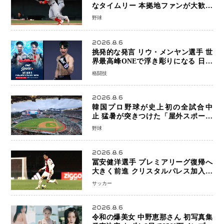
なタイムリー 本拠地ファンが大歓声
笑顔で歓喜
野球
2026.8.6
挑発的な発言 リウ・メンヤン選手 世
界最高峰ONEで浮き彫りになる 日本
キックボクシングが直面する“技術
格闘技
戦”の現在地
2026.8.6
韓国プロ野球が史上初の全試合中
止 猛暑が突きつけた「屋外スポーツ
の限界」 日本発のドーム型施設時代
野球
へ
2026.8.6
冨安健洋選手 プレミアリーグ復帰へ
大きく前進 クリスタルパレス加入目
前 メディカルチェックも通過
サッカー
2026.8.6
令和の爆美女 中野恵那さん 初写真集