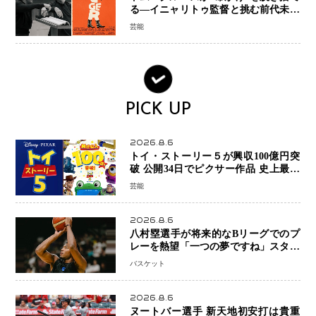
る―イニャリトゥ監督と挑む前代未聞
の大惨事コメディ「DIGGER ディガ
芸能
ー」始動
PICK UP
2026.8.6
トイ・ストーリー５が興収100億円突
破 公開34日でピクサー作品 史上最速
日本歴代シリーズ最高更新も目前
芸能
2026.8.6
八村塁選手が将来的なBリーグでのプ
レーを熱望「一つの夢ですね」スター
帰還がリーグ価値を押し上げる可能性
バスケット
2026.8.6
ヌートバー選手 新天地初安打は貴重