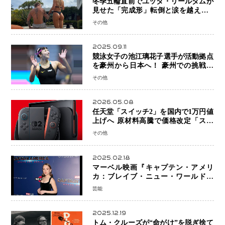
冬季五輪直前でユッタ・リールダムが
見せた「完成形」転倒と涙を越えて─
ミラノで金を狙うオランダ女王の現在
その他
地
2025.09.11
競泳女子の池江璃花子選手が活動拠点
を豪州から日本へ！ 豪州での挑戦を
糧に、28年ロサンゼルス五輪へ再始動
その他
2026.05.08
任天堂「スイッチ2」を国内で1万円値
上げへ 原材料高騰で価格改定「スイ
ッチオンライン」も引き上げ
その他
2025.02.18
マーベル映画『キャプテン・アメリ
カ：ブレイブ・ニュー・ワールド』
新ブラック・ウィドウ役のシラ・ハー
芸能
スとは！？
2025.12.19
トム・クルーズが“命がけ”を脱ぎ捨て