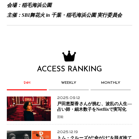
会場：稲毛海浜公園
主催：SBI舞花火 in 千葉・稲毛海浜公園 実行委員会
ACCESS RANKING
24H
WEEKLY
MONTHLY
2025.09.12
戸田恵梨香さんが挑む、波乱の人生―
占い師・細木数子をNetflixで実写化
芸能
2025.12.19
トム・クルーズが“命がけ”を脱ぎ捨て