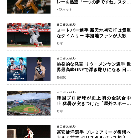
レーを熱望「一つの夢ですね」スター
帰還がリーグ価値を押し上げる可能性
バスケット
2026.8.6
ヌートバー選手 新天地初安打は貴重
なタイムリー 本拠地ファンが大歓声
笑顔で歓喜
野球
2026.8.6
挑発的な発言 リウ・メンヤン選手 世
界最高峰ONEで浮き彫りになる 日本
キックボクシングが直面する“技術
格闘技
戦”の現在地
2026.8.6
韓国プロ野球が史上初の全試合中
止 猛暑が突きつけた「屋外スポーツ
の限界」 日本発のドーム型施設時代
野球
へ
2026.8.6
冨安健洋選手 プレミアリーグ復帰へ
大きく前進 クリスタルパレス加入目