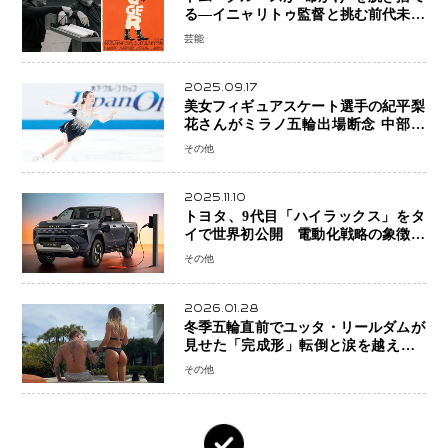
る―イニャリトゥ監督と挑む前代未聞
の大惨事コメディ「DIGGER ディガ
芸能
ー」始動
2025.09.17
美女フィギュアスケート選手の紀平梨
花さんがミラノ五輪出場断念 中部選
手権欠場を発表「安全最優先の判断」
その他
2025.11.10
トヨタ、9代目「ハイラックス」をタ
イで世界初公開 電動化戦略の象徴と
なるBEVモデルを初設定
その他
2026.01.28
冬季五輪直前でユッタ・リールダムが
見せた「完成形」転倒と涙を越えて─
ミラノで金を狙うオランダ女王の現在
その他
地