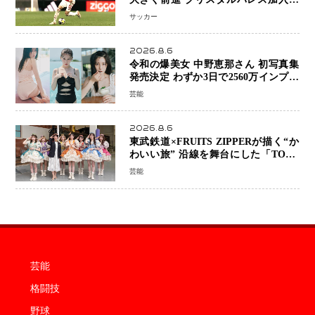
前 メディカルチェックも通過
サッカー
2026.8.6
令和の爆美女 中野恵那さん 初写真集
発売決定 わずか3日で2560万インプレ
ッションを記録した話題の美貌を凝縮
芸能
2026.8.6
東武鉄道×FRUITS ZIPPERが描く“か
わいい旅” 沿線を舞台にした「TOBU
KAWAII PROJECT」が開幕
芸能
芸能
格闘技
野球