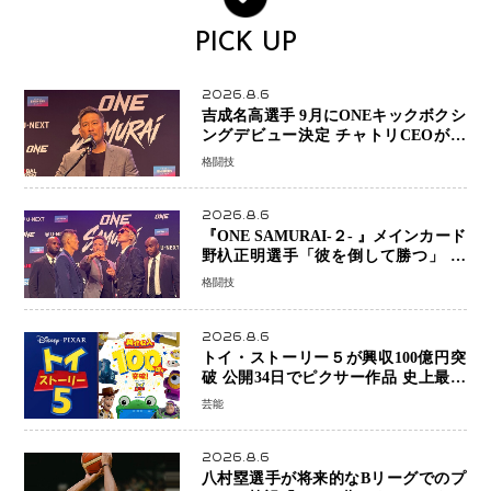
PICK UP
2026.8.6
吉成名高選手 9月にONEキックボクシ
ングデビュー決定 チャトリCEOがサ
プライズ発表 2カ月連続参戦へ
格闘技
2026.8.6
『ONE SAMURAI-２- 』メインカード
野杁正明選手「彼を倒して勝つ」 リ
ウ・メンヤンとの因縁に決着へ 再起
格闘技
を懸けたONEフェザー級トーナメント
初戦
2026.8.6
トイ・ストーリー５が興収100億円突
破 公開34日でピクサー作品 史上最速
日本歴代シリーズ最高更新も目前
芸能
2026.8.6
八村塁選手が将来的なBリーグでのプ