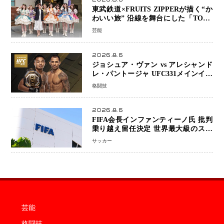
東武鉄道×FRUITS ZIPPERが描く“か
わいい旅” 沿線を舞台にした「TOBU
KAWAII PROJECT」が開幕
芸能
2026.8.6
ジョシュア・ヴァン vs アレシャンド
レ・パントージャ UFC331メインイベ
ントで再戦決定 「完全決着」に世界
格闘技
中のファンが熱狂 マネル・ケイプの
王座挑戦は再び遠のく
2026.8.6
FIFA会長インファンティーノ氏 批判
乗り越え留任決定 世界最大級のスポ
ーツ組織を支える「権威」は揺るがず
サッカー
・・・謝罪と改革姿勢
芸能
格闘技