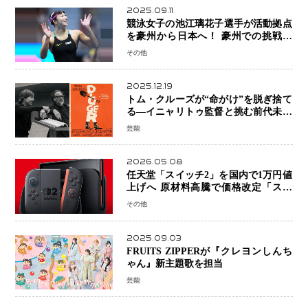
2025.09.11
競泳女子の池江璃花子選手が活動拠点
を豪州から日本へ！ 豪州での挑戦を
糧に、28年ロサンゼルス五輪へ再始動
その他
2025.12.19
トム・クルーズが“命がけ”を脱ぎ捨て
る―イニャリトゥ監督と挑む前代未聞
の大惨事コメディ「DIGGER ディガ
芸能
ー」始動
2026.05.08
任天堂「スイッチ2」を国内で1万円値
上げへ 原材料高騰で価格改定「スイ
ッチオンライン」も引き上げ
その他
2025.09.03
FRUITS ZIPPERが『クレヨンしんち
ゃん』新主題歌を担当
芸能