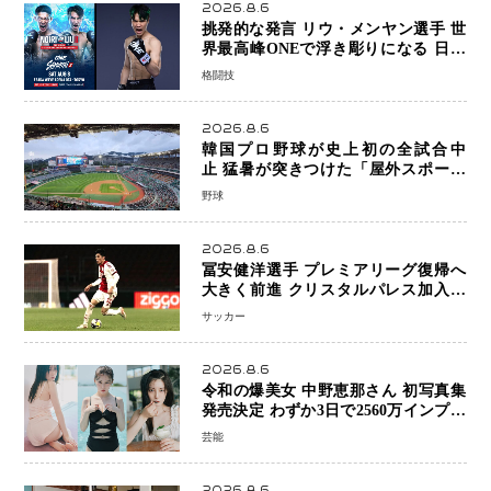
2026.8.6
挑発的な発言 リウ・メンヤン選手 世
界最高峰ONEで浮き彫りになる 日本
キックボクシングが直面する“技術
格闘技
戦”の現在地
2026.8.6
韓国プロ野球が史上初の全試合中
止 猛暑が突きつけた「屋外スポーツ
の限界」 日本発のドーム型施設時代
野球
へ
2026.8.6
冨安健洋選手 プレミアリーグ復帰へ
大きく前進 クリスタルパレス加入目
前 メディカルチェックも通過
サッカー
2026.8.6
令和の爆美女 中野恵那さん 初写真集
発売決定 わずか3日で2560万インプレ
ッションを記録した話題の美貌を凝縮
芸能
2026.8.6