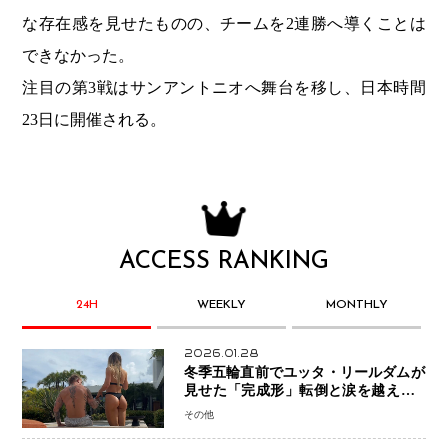
な存在感を見せたものの、チームを2連勝へ導くことは
できなかった。
注目の第3戦はサンアントニオへ舞台を移し、日本時間
23日に開催される。
ACCESS RANKING
24H
WEEKLY
MONTHLY
2026.01.28
冬季五輪直前でユッタ・リールダムが
見せた「完成形」転倒と涙を越えて─
ミラノで金を狙うオランダ女王の現在
その他
地