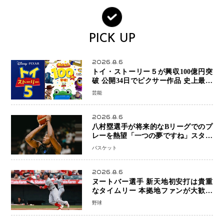
PICK UP
2026.8.6
トイ・ストーリー５が興収100億円突
破 公開34日でピクサー作品 史上最速
日本歴代シリーズ最高更新も目前
芸能
2026.8.6
八村塁選手が将来的なBリーグでのプ
レーを熱望「一つの夢ですね」スター
帰還がリーグ価値を押し上げる可能性
バスケット
2026.8.6
ヌートバー選手 新天地初安打は貴重
なタイムリー 本拠地ファンが大歓声
笑顔で歓喜
野球