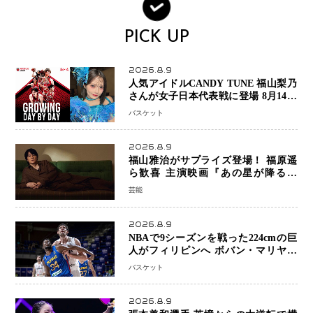
PICK UP
2026.8.9
人気アイドルCANDY TUNE 福山梨乃
さんが女子日本代表戦に登場 8月14日
「三井不動産カップ」でスペシャルゲ
バスケット
スト 大のバスケ好きとして魅力を発
信
2026.8.9
福山雅治がサプライズ登場！ 福原遥
ら歓喜 主演映画『あの星が降る丘
で、君とまた出会いたい。』舞台あい
芸能
さつで大歓声
2026.8.9
NBAで9シーズンを戦った224cmの巨
人がフィリピンへ ボバン・マリヤノ
ビッチ ジョーンズカップで新たな挑
バスケット
戦
2026.8.9