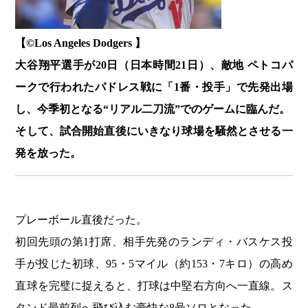
【©️Los Angeles Dodgers 】
大谷翔平選手が20日（日本時間21日）、敵地 ペトコパ
ークで行われたパドレス戦に「1番・投手」で先発出場
し、今季初となる“リアル二刀流”でのゲームに臨んだ。
そして、試合開始直後にいきなり球場を騒然とさせる一
発を放った。
プレーボール直後だった。
初回先頭の第1打席、相手先発のランディ・バスケス投
手が投じた初球、95・5マイル（約153・7キロ）の高め
直球を完璧に捉えると、打球は中堅右方向へ一直線。ス
タンド最前列へ飛び込む豪快な8号ソロとなった。