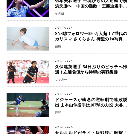
張本美和選手 苦境からの大逆転で横
浜決勝へ 中国の難敵・王芸迪選手を
撃破「ここからまた行くぞ」兄・智和
その他
選手との兄妹Vにも期待
2026.8.9
SNS総フォロワー580万人超！Z世代の
カリスマ さくらさん 待望の1st写真集
が11月5日発売決定 沖縄で“今しか残
芸能
せない姿”を撮影
2026.8.9
久保建英選手 54日ぶりのピッチへ帰
還！左膝負傷から待望の実戦復帰
サッカー
2026.8.9
ドジャースが執念の逆転劇で連敗脱
出 山本由伸投手は107球の力投 大谷翔
平選手が延長10回に勝利を呼び込む一
野球
打！
2026.8.9
サルキルドがライト級戦線に衝撃！