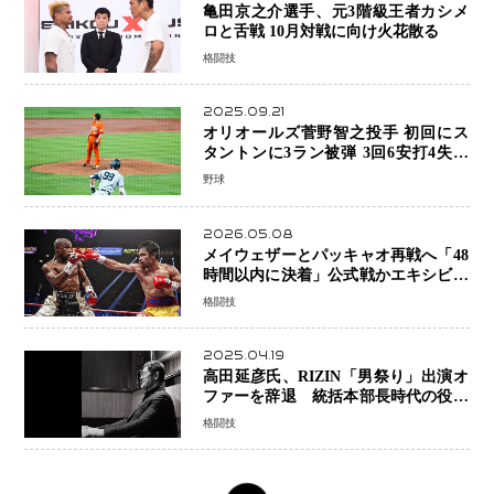
亀田京之介選手、元3階級王者カシメ
ロと舌戦 10月対戦に向け火花散る
格闘技
2025.09.21
オリオールズ菅野智之投手 初回にス
タントンに3ラン被弾 3回6安打4失点
で降板
野球
2026.05.08
メイウェザーとパッキャオ再戦へ「48
時間以内に決着」公式戦かエキシビシ
ョンか混迷続く
格闘技
2025.04.19
高田延彦氏、RIZIN「男祭り」出演オ
ファーを辞退 統括本部長時代の役目
「すでに終えています」と明言
格闘技