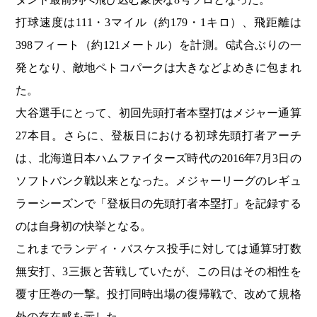
打球速度は111・3マイル（約179・1キロ）、飛距離は
398フィート（約121メートル）を計測。6試合ぶりの一
発となり、敵地ペトコパークは大きなどよめきに包まれ
た。
大谷選手にとって、初回先頭打者本塁打はメジャー通算
27本目。さらに、登板日における初球先頭打者アーチ
は、北海道日本ハムファイターズ時代の2016年7月3日の
ソフトバンク戦以来となった。メジャーリーグのレギュ
ラーシーズンで「登板日の先頭打者本塁打」を記録する
のは自身初の快挙となる。
これまでランディ・バスケス投手に対しては通算5打数
無安打、3三振と苦戦していたが、この日はその相性を
覆す圧巻の一撃。投打同時出場の復帰戦で、改めて規格
外の存在感を示した。