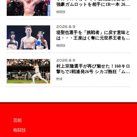
強豪ガムロットを相手に1R一本 26歳
の豪州の新星が「トップ戦線」へ名乗
格闘技
り
2026.8.9
堤聖也選手を「挑戦者」に戻す意味と
は・・・王座はく奪に元世界王者も疑
問符 見たいのは井上拓真選手、那須
格闘技
川天心選手との交錯
2026.8.9
村上宗隆選手が再び魅せた！160キロ
撃ちで2戦連発26号 シカゴ熱狂「ムネ
はスターだ」米ファンの人気も急上昇
野球
芸能
格闘技