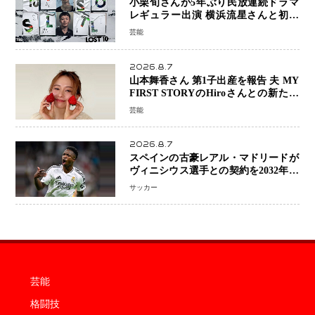
小栗旬さんが5年ぶり民放連続ドラマ
レギュラー出演 横浜流星さんと初共
演『LOST10』で異色バディ結成
芸能
2026.8.7
山本舞香さん 第1子出産を報告 夫 MY
FIRST STORYのHiroさんとの新たな
家族生活「母子ともに健康」
芸能
2026.8.7
スペインの古豪レアル・マドリードが
ヴィニシウス選手との契約を2032年ま
で延長 長期交渉が決着 年俸は約43億
サッカー
円と現地報道
芸能
格闘技