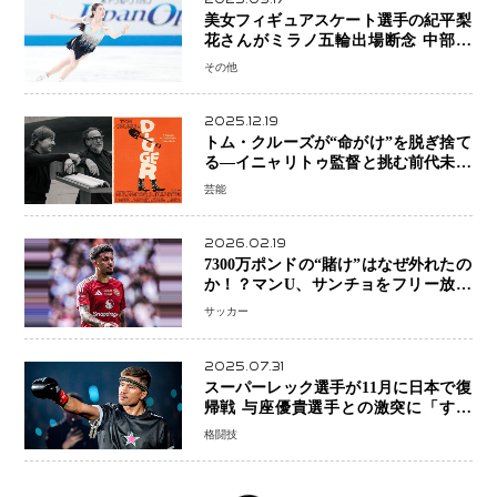
美女フィギュアスケート選手の紀平梨
花さんがミラノ五輪出場断念 中部選
手権欠場を発表「安全最優先の判断」
その他
2025.12.19
トム・クルーズが“命がけ”を脱ぎ捨て
る―イニャリトゥ監督と挑む前代未聞
の大惨事コメディ「DIGGER ディガ
芸能
ー」始動
2026.02.19
7300万ポンドの“賭け”はなぜ外れたの
か！？マンU、サンチョをフリー放出
へ・・・補強戦略の転換点に
サッカー
2025.07.31
スーパーレック選手が11月に日本で復
帰戦 与座優貴選手との激突に「すべ
ての技術を見せたい」
格闘技