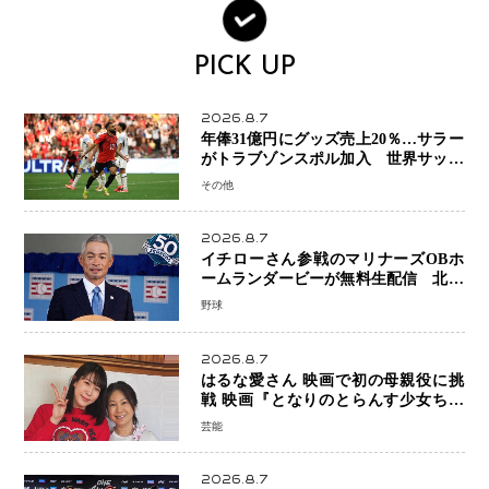
PICK UP
2026.8.7
年俸31億円にグッズ売上20％…サラー
がトラブゾンスポル加入 世界サッカ
ーは「五大リーグ一強」から新時代へ
その他
2026.8.7
イチローさん参戦のマリナーズOBホ
ームランダービーが無料生配信 北米
ならではの“魅せる興行”に世界が注目
野球
2026.8.7
はるな愛さん 映画で初の母親役に挑
戦 映画『となりのとらんす少女ちゃ
ん』11月7日公開 未来の自分との対話
芸能
を描く注目作
2026.8.7