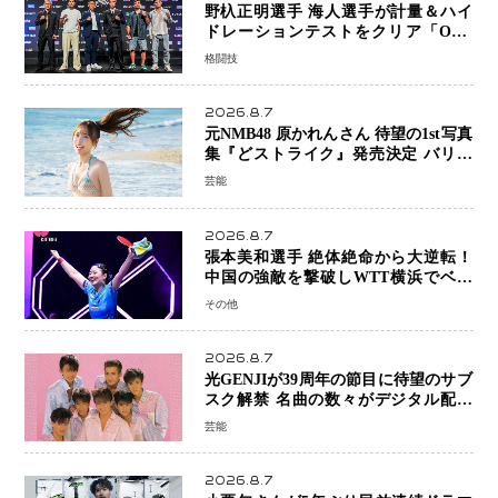
野杁正明選手 海人選手が計量＆ハイ
ドレーションテストをクリア「ONE
SAMURAI 2」決戦へ万全の準備整う
格闘技
2026.8.7
元NMB48 原かれんさん 待望の1st写真
集『どストライク』発売決定 バリで
魅せる25歳の新境地
芸能
2026.8.7
張本美和選手 絶体絶命から大逆転！
中国の強敵を撃破しWTT横浜でベス
ト8進出
その他
2026.8.7
光GENJIが39周年の節目に待望のサブ
スク解禁 名曲の数々がデジタル配信
へ 40周年へ向け1年間で全作品を順次
芸能
公開
2026.8.7