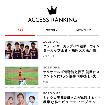
ACCESS RANKING
24H
WEEKLY
MONTHLY
2026.01.07
ニューイヤーカップ2026結果！ウイン
ターカップ王者・福岡大大濠が貫禄
V！ 東山は“背番号継承”で新たな物語
バスケット
を刻む
2025.09.21
オリオールズ菅野智之投手 初回にス
タントンに3ラン被弾 3回6安打4失点
で降板
野球
2026.01.26
ももクロ玉井詩織さんが体現する“ご
機嫌な私” ビューティーブランド