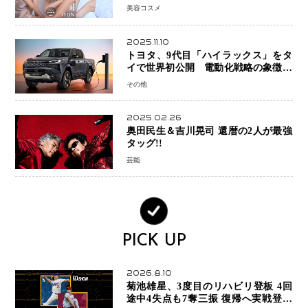
「iYON」が描く新しいスキンケア体
美容コスメ
験
2025.11.10
トヨタ、9代目「ハイラックス」をタ
イで世界初公開 電動化戦略の象徴と
なるBEVモデルを初設定
その他
2025.02.26
奥田民生＆吉川晃司 還暦の2人が最強
タッグ!!
芸能
PICK UP
2026.8.10
菊池雄星、3度目のリハビリ登板 4回
途中4失点も7奪三振 復帰へ実戦登板