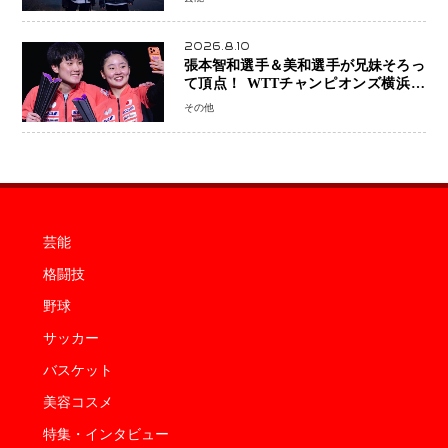
額寄付
2026.8.10
張本智和選手＆美和選手が兄妹そろっ
て頂点！ WTTチャンピオンズ横浜で
史上初の快挙 2人で約1264万円の優
その他
勝賞金
芸能
格闘技
野球
サッカー
バスケット
美容コスメ
特集・インタビュー