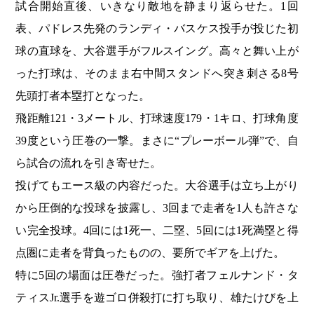
試合開始直後、いきなり敵地を静まり返らせた。1回
表、パドレス先発のランディ・バスケス投手が投じた初
球の直球を、大谷選手がフルスイング。高々と舞い上が
った打球は、そのまま右中間スタンドへ突き刺さる8号
先頭打者本塁打となった。
飛距離121・3メートル、打球速度179・1キロ、打球角度
39度という圧巻の一撃。まさに“プレーボール弾”で、自
ら試合の流れを引き寄せた。
投げてもエース級の内容だった。大谷選手は立ち上がり
から圧倒的な投球を披露し、3回まで走者を1人も許さな
い完全投球。4回には1死一、二塁、5回には1死満塁と得
点圏に走者を背負ったものの、要所でギアを上げた。
特に5回の場面は圧巻だった。強打者フェルナンド・タ
ティスJr.選手を遊ゴロ併殺打に打ち取り、雄たけびを上