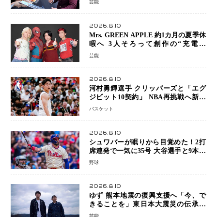
芸能
2026.8.10
Mrs. GREEN APPLE 約1カ月の夏季休
暇へ 3人そろって創作の“充電期
間”「自分らしいインプットを」
芸能
2026.8.10
河村勇輝選手 クリッパーズと「エグ
ジビット10契約」 NBA再挑戦へ新た
な一歩、八村塁選手との共闘にも期待
バスケット
2026.8.10
シュワバーが眠りから目覚めた！2打
席連発で一気に35号 大谷選手と9本差
に 本塁打王争いで単独トップ浮上
野球
2026.8.10
ゆず 熊本地震の復興支援へ「今、で
きることを」東日本大震災の伝承歌
「幾重」ライブ音源を配信、収益を全
芸能