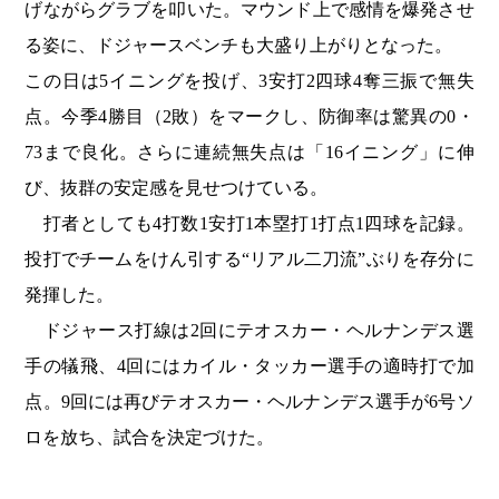
げながらグラブを叩いた。マウンド上で感情を爆発させ
る姿に、ドジャースベンチも大盛り上がりとなった。
この日は5イニングを投げ、3安打2四球4奪三振で無失
点。今季4勝目（2敗）をマークし、防御率は驚異の0・
73まで良化。さらに連続無失点は「16イニング」に伸
び、抜群の安定感を見せつけている。
打者としても4打数1安打1本塁打1打点1四球を記録。
投打でチームをけん引する“リアル二刀流”ぶりを存分に
発揮した。
ドジャース打線は2回にテオスカー・ヘルナンデス選
手の犠飛、4回にはカイル・タッカー選手の適時打で加
点。9回には再びテオスカー・ヘルナンデス選手が6号ソ
ロを放ち、試合を決定づけた。