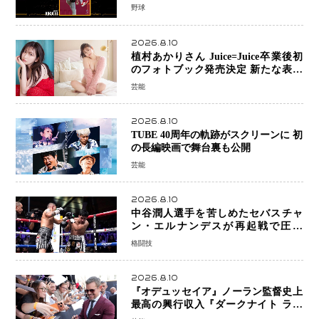
を重ねる
野球
2026.8.10
植村あかりさん Juice=Juice卒業後初
のフォトブック発売決定 新たな表現
者としての“今”を凝縮
芸能
2026.8.10
TUBE 40周年の軌跡がスクリーンに 初
の長編映画で舞台裏も公開
芸能
2026.8.10
中谷潤人選手を苦しめたセバスチャ
ン・エルナンデスが再起戦で圧巻
KO 2回で相手を沈める…次戦は亀田
格闘技
京之介
2026.8.10
『オデュッセイア』ノーラン監督史上
最高の興行収入『ダークナイト ライ
ジング』超え、世界で11億ドル突破