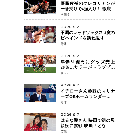
優勝候補のグレゴリアンが
一番乗りで4強入り！ 徹底し
たローキックでウスビャン
格闘技
を攻略、判定勝利
2026.8.7
不屈のレッドソックス 5度の
ビハインドを跳ね返す 延長
13回サヨナラ勝ち 吉田正尚
野球
選手も2安打1打点で貢献 4得
点以上は驚異の28連勝
2026.8.7
年俸31億円にグッズ売上
20％…サラーがトラブゾン
スポル加入 世界サッカーは
サッカー
「五大リーグ一強」から新
時代へ
2026.8.7
イチローさん参戦のマリナ
ーズOBホームランダービー
が無料生配信 北米ならで
野球
はの“魅せる興行”に世界が
注目
2026.8.7
はるな愛さん 映画で初の母
親役に挑戦 映画『となりの
とらんす少女ちゃん』11月7
芸能