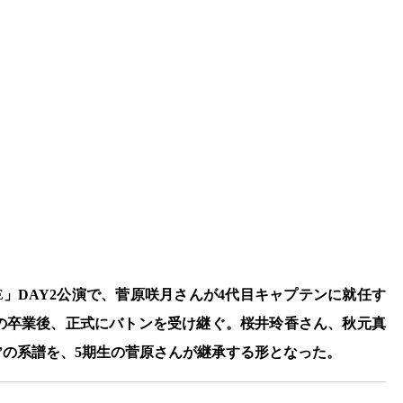
Y LIVE」DAY2公演で、菅原咲月さんが4代目キャプテンに就任す
の卒業後、正式にバトンを受け継ぐ。桜井玲香さん、秋元真
”の系譜を、5期生の菅原さんが継承する形となった。