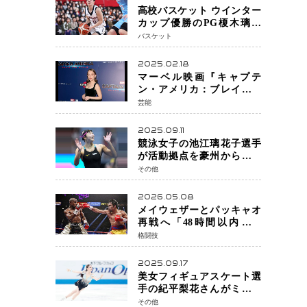
高校バスケット ウインター
カップ優勝のPG榎木璃旺
（えのき・りお）がプロの
バスケット
現場へ―。
2025.02.18
マーベル映画『キャプテ
ン・アメリカ：ブレイブ・
ニュー・ワールド』 新ブラ
芸能
ック・ウィドウ役のシラ・
ハースとは！？
2025.09.11
競泳女子の池江璃花子選手
が活動拠点を豪州から日本
へ！ 豪州での挑戦を糧に、
その他
28年ロサンゼルス五輪へ再
始動
2026.05.08
メイウェザーとパッキャオ
再戦へ「48時間以内に決
着」公式戦かエキシビショ
格闘技
ンか混迷続く
2025.09.17
美女フィギュアスケート選
手の紀平梨花さんがミラノ
五輪出場断念 中部選手権欠
その他