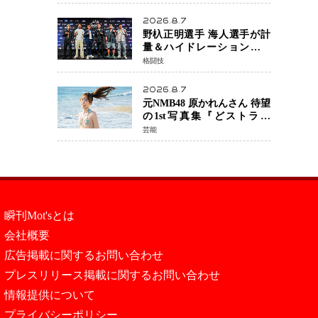
日公開 未来の自分との対話
を描く注目作
2026.8.7
野杁正明選手 海人選手が計
量＆ハイドレーションテス
トをクリア「ONE
格闘技
SAMURAI 2」決戦へ万全の
準備整う
2026.8.7
元NMB48 原かれんさん 待望
の1st写真集『どストライ
ク』発売決定 バリで魅せる
芸能
25歳の新境地
瞬刊Mot'sとは
会社概要
広告掲載に関するお問い合わせ
プレスリリース掲載に関するお問い合わせ
情報提供について
プライバシーポリシー