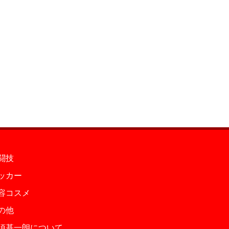
闘技
ッカー
容コスメ
の他
須基一朗について