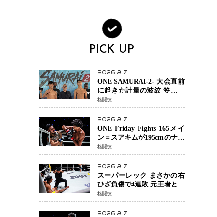
場を発表「安全最優先の判
断」
PICK UP
2026.8.7
ONE SAMURAI-2- 大会直前
に起きた計量の波紋 笠原弘
希ら注目ファイターは契約
格闘技
体重で決戦へ、山本歩夢と
平山諒選手戦は中止に
2026.8.7
ONE Friday Fights 165メイ
ン＝スアキムが195cmのナビ
ル・アナンからダウン奪
格闘技
取！猛反撃を耐え抜き判定
勝利、8連勝を達成
2026.8.7
スーパーレック まさかの右
ひざ負傷で4連敗 元王者とし
て異例の苦境…「アクシデ
格闘技
ント」でも消えない危険信
号
2026.8.7