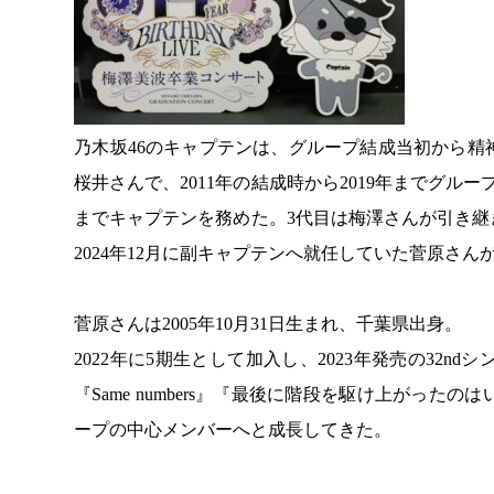
乃木坂46のキャプテンは、グループ結成当初から
桜井さんで、2011年の結成時から2019年までグル
までキャプテンを務めた。3代目は梅澤さんが引き
2024年12月に副キャプテンへ就任していた菅原さ
菅原さんは2005年10月31日生まれ、千葉県出身。
2022年に5期生として加入し、2023年発売の32
『Same numbers』『最後に階段を駆け上がっ
ープの中心メンバーへと成長してきた。