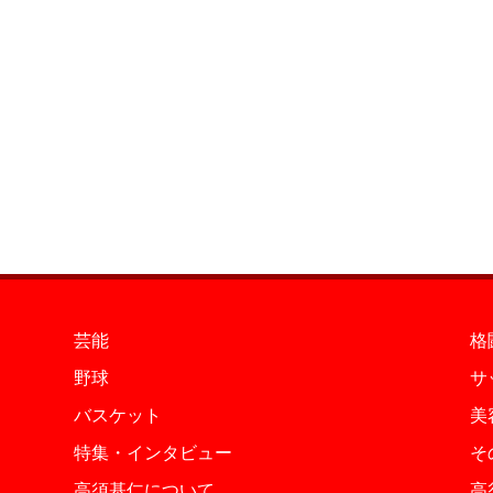
芸能
格
野球
サ
バスケット
美
特集・インタビュー
そ
高須基仁について
高