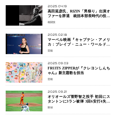
2025.04.19
高田延彦氏、RIZIN「男祭り」出演オ
ファーを辞退 統括本部長時代の役目
「すでに終えています」と明言
格闘技
2025.02.18
マーベル映画『キャプテン・アメリ
カ：ブレイブ・ニュー・ワールド』
新ブラック・ウィドウ役のシラ・ハー
芸能
スとは！？
2025.09.03
FRUITS ZIPPERが『クレヨンしんち
ゃん』新主題歌を担当
芸能
2025.09.21
オリオールズ菅野智之投手 初回にス
タントンに3ラン被弾 3回6安打4失点
で降板
野球