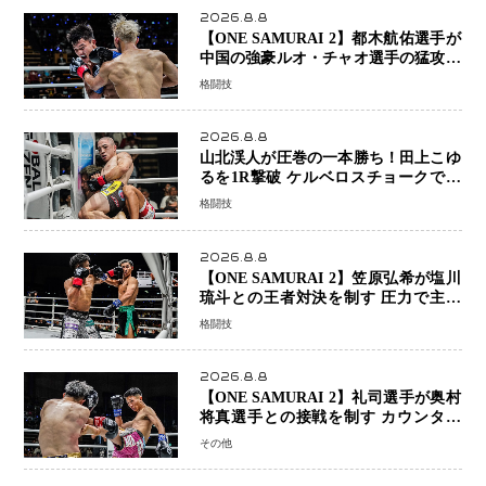
2026.8.8
【ONE SAMURAI 2】都木航佑選手が
中国の強豪ルオ・チャオ選手の猛攻を
受けながらも的確な攻撃で応戦 最後
格闘技
まで打ち合うも判定でチャオに軍配
2026.8.8
山北渓人が圧巻の一本勝ち！田上こゆ
るを1R撃破 ケルベロスチョークで存
在感を示す
格闘技
2026.8.8
【ONE SAMURAI 2】笠原弘希が塩川
琉斗との王者対決を制す 圧力で主導
権を握り判定勝利
格闘技
2026.8.8
【ONE SAMURAI 2】礼司選手が奥村
将真選手との接戦を制す カウンター
と正確な打撃で判定勝利
その他