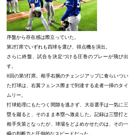
序盤から存在感は際立っていた。
第2打席でいずれも四球を選び、得点機を演出。
さらに終盤、試合を決定づける圧巻のプレーが飛び出
す。
8回の第5打席。相手右腕のチェンジアップに食らいつい
た打球は、右翼フェンス際まで到達する走者一掃のタイ
ムリー。
打球処理にもたつく間隙を逃さず、大谷選手は一気に三
塁を蹴ると、そのまま本塁へ激走した。記録は三塁打と
相手失策となったが、球場をどよめかせたのは、その一
瞬の判断力と圧倒的なスピードだった。