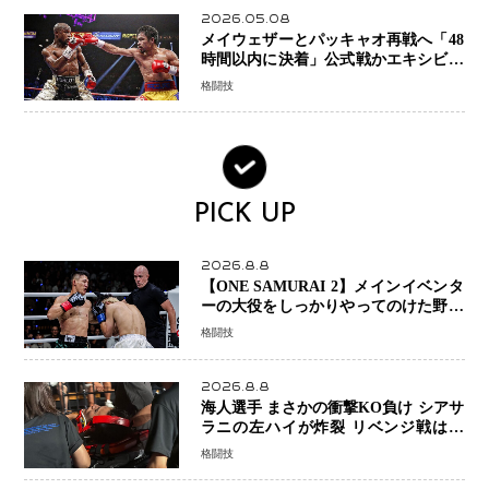
2026.05.08
メイウェザーとパッキャオ再戦へ「48
時間以内に決着」公式戦かエキシビシ
ョンか混迷続く
格闘技
PICK UP
2026.8.8
【ONE SAMURAI 2】メインイベンタ
ーの大役をしっかりやってのけた野杁
正明が衝撃のリベンジ！ リウ・メン
格闘技
ヤンを1R・2分59秒KO、左カウンタ
ーで完全決着
2026.8.8
海人選手 まさかの衝撃KO負け シアサ
ラニの左ハイが炸裂 リベンジ戦は一
瞬で決着
格闘技