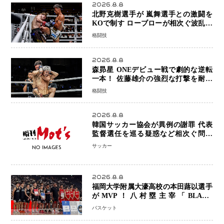
2026.8.8
北野克樹選手が 嵐舞選手との激闘を
KOで制す ローブローが相次ぐ波乱の
展開…涙の勝利「生まれてくる娘のた
格闘技
めに750万円を使いたい」
2026.8.8
森昴星 ONEデビュー戦で劇的な逆転
一本！ 佐藤雄介の強烈な打撃を耐え
抜き、リアネイキッドチョークで勝利
格闘技
2026.8.8
韓国サッカー協会が異例の謝罪 代表
監督選任を巡る疑惑など相次ぐ問題
「組織の刷新」誓う
サッカー
2026.8.8
福岡大学附属大濠高校の本田蕗以選手
がMVP！八村塁主宰「BLACK
SAMURAI SUMMIT 2026」で存在
バスケット
感 NBAへの夢へ大きな一歩「自信に
なった」