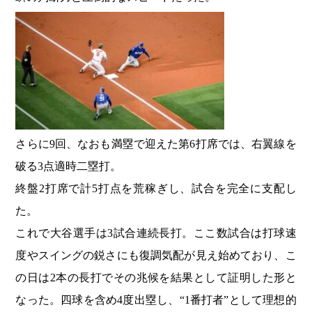
さらに9回、なおも満塁で迎えた第6打席では、右翼線を
破る3点適時二塁打。
終盤2打席で計5打点を荒稼ぎし、試合を完全に支配し
た。
これで大谷選手は3試合連続長打。ここ数試合は打球速
度やスイングの鋭さにも復調気配が見え始めており、こ
の日は2本の長打でその兆候を結果として証明した形と
なった。四球を含め4度出塁し、“1番打者”として理想的