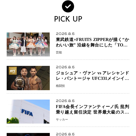
PICK UP
2026.8.6
東武鉄道×FRUITS ZIPPERが描く“か
わいい旅” 沿線を舞台にした「TOBU
KAWAII PROJECT」が開幕
芸能
2026.8.6
ジョシュア・ヴァン vs アレシャンド
レ・パントージャ UFC331メインイベ
ントで再戦決定 「完全決着」に世界
格闘技
中のファンが熱狂 マネル・ケイプの
王座挑戦は再び遠のく
2026.8.6
FIFA会長インファンティーノ氏 批判
乗り越え留任決定 世界最大級のスポ
ーツ組織を支える「権威」は揺るがず
サッカー
・・・謝罪と改革姿勢
2026.8.6