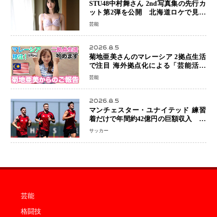
STU48中村舞さん 2nd写真集の先行カ
ット第2弾を公開 北海道ロケで見せ
た“大人の魅力”と新たな挑戦
芸能
2026.8.5
菊地亜美さんのマレーシア 2拠点生活
で注目 海外拠点化による「芸能活動
と税務」の関係とは
芸能
2026.8.5
マンチェスター・ユナイテッド 練習
着だけで年間約42億円の巨額収入 世
界最高額級スポンサー契約が示すサッ
サッカー
カーの圧倒的な価値
芸能
格闘技