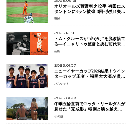
2025.09.21
オリオールズ菅野智之投手 初回にス
タントンに3ラン被弾 3回6安打4失点
で降板
野球
2025.12.19
トム・クルーズが“命がけ”を脱ぎ捨て
る―イニャリトゥ監督と挑む前代未聞
の大惨事コメディ「DIGGER ディガ
芸能
ー」始動
2026.01.07
ニューイヤーカップ2026結果！ウイン
ターカップ王者・福岡大大濠が貫禄
V！ 東山は“背番号継承”で新たな物語
バスケット
を刻む
2026.01.28
冬季五輪直前でユッタ・リールダムが
見せた「完成形」転倒と涙を越えて─
ミラノで金を狙うオランダ女王の現在
その他
地