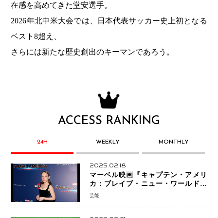
在感を高めてきた堂安選手。
2026年北中米大会では、日本代表サッカー史上初となる
ベスト8超え、
さらには新たな歴史創出のキーマンであろう。
ACCESS RANKING
24H
WEEKLY
MONTHLY
2025.02.18
マーベル映画『キャプテン・アメリ
カ：ブレイブ・ニュー・ワールド』
新ブラック・ウィドウ役のシラ・ハー
芸能
スとは！？