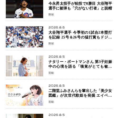
今永昇太投手が粘投で8勝目 大谷翔平
選手に被弾も「穴がない打者」と脱帽
野球
2026.8.6
大谷翔平選手 今季初の1試合2本塁打
を記録 25号＆26号の猛打賞もドジャ
ースは今季ワーストの6連敗
野球
2026.8.5
ナタリー・ポートマンさん 第3子妊娠
中の心境を語る「嗅覚がとても敏感
に」マタニティフォトも公開
芸能
2026.8.5
二階堂ふみさんらを輩出した「美少女
図鑑」が次世代歌姫を発掘 エイベッ
クスと「美少女歌祭2026」開催決定
芸能
福岡審査を初導入で全国規模へ
2026.8.5