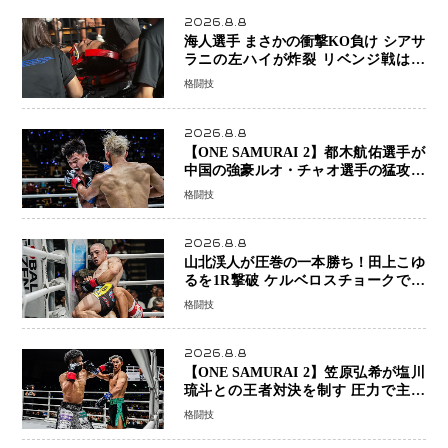
ーで完全決着
2026.8.8
海人選手 まさかの衝撃KO負け シアサ
ラニの左ハイが炸裂 リベンジ戦は一
瞬で決着
格闘技
2026.8.8
【ONE SAMURAI 2】都木航佑選手が
中国の強豪ルオ・チャオ選手の猛攻を
受けながらも的確な攻撃で応戦 最後
格闘技
まで打ち合うも判定でチャオに軍配
2026.8.8
山北渓人が圧巻の一本勝ち！田上こゆ
るを1R撃破 ケルベロスチョークで存
在感を示す
格闘技
2026.8.8
【ONE SAMURAI 2】笠原弘希が塩川
琉斗との王者対決を制す 圧力で主導
権を握り判定勝利
格闘技