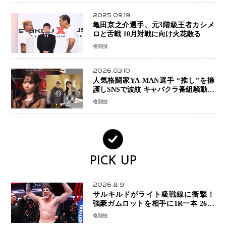
2025.09.19
亀田京之介選手、元3階級王者カシメ
ロと舌戦 10月対戦に向け火花散る
格闘技
2026.03.10
人気格闘家YA-MAN選手 “推し”を擁
護しSNSで波紋 キャバクラ番組騒動に
参戦…結果的にPR効果も？
格闘技
PICK UP
2026.8.9
サルキルドがライト級戦線に衝撃！
強豪ガムロットを相手に1R一本 26歳
の豪州の新星が「トップ戦線」へ名乗
格闘技
り