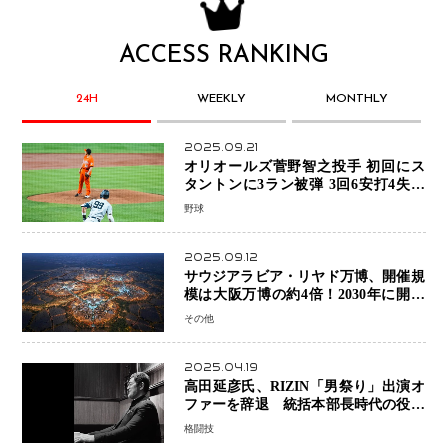
ACCESS RANKING
24H
WEEKLY
MONTHLY
2025.09.21
オリオールズ菅野智之投手 初回にス
タントンに3ラン被弾 3回6安打4失点
で降板
野球
2025.09.12
サウジアラビア・リヤド万博、開催規
模は大阪万博の約4倍！2030年に開幕
予定
その他
2025.04.19
高田延彦氏、RIZIN「男祭り」出演オ
ファーを辞退 統括本部長時代の役目
「すでに終えています」と明言
格闘技