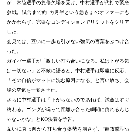
が、常陸選手の負傷欠場を受け、中村選手が代打で緊急
参戦。試合まで約1カ月半という急きょのオファーにも
かかわらず、完璧なコンディションでリミットをクリア
した。
会見では、互いに一歩も引かない強気の言葉をぶつけ合
った。
ガイパー選手が「激しい打ち合いになる。私は下がる気
は一切ない」と不敵に語ると、中村選手は即座に反応。
「その自信がマットに沈む原因になる」と言い放ち、会
場の空気を一変させた。
さらに中村選手は「下がらないのであれば、試合はすぐ
終わる。ゴングが鳴って距離が合った瞬間に倒れるんじ
ゃないかな」とKO決着を予告。
互いに真っ向から打ち合う姿勢を崩さず、“超攻撃型vs