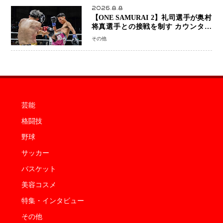
2026.8.8
【ONE SAMURAI 2】礼司選手が奥村
将真選手との接戦を制す カウンター
と正確な打撃で判定勝利
その他
芸能
格闘技
野球
サッカー
バスケット
美容コスメ
特集・インタビュー
その他