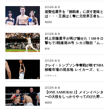
2026.8.9
堤聖也選手を「挑戦者」に戻す意味と
は・・・王座はく奪に元世界王者も疑
問符 見たいのは井上拓真選手、那須
格闘技
川天心選手との交錯
2026.8.9
村上宗隆選手が再び魅せた！160キロ
撃ちで2戦連発26号 シカゴ熱狂「ムネ
はスターだ」米ファンの人気も急上昇
野球
2026.8.9
クレイ・トンプソン争奪戦が映すNBA
移籍市場の現在地 レイカーズ、ヒー
トが注目する36歳の名シューターをマ
バスケット
ーベリックスが簡単に手放せない理由
2026.8.8
【ONE SAMURAI 2】メインイベンタ
ーの大役をしっかりやってのけた野杁
正明が衝撃のリベンジ！ リウ・メン
格闘技
ヤンを1R・2分59秒KO、左カウンタ