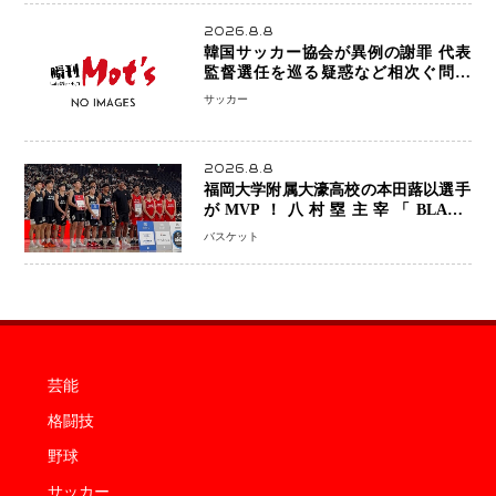
2026.8.8
韓国サッカー協会が異例の謝罪 代表
監督選任を巡る疑惑など相次ぐ問題
「組織の刷新」誓う
サッカー
2026.8.8
福岡大学附属大濠高校の本田蕗以選手
がMVP！八村塁主宰「BLACK
SAMURAI SUMMIT 2026」で存在
バスケット
感 NBAへの夢へ大きな一歩「自信に
なった」
芸能
格闘技
野球
サッカー