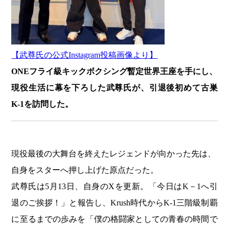
【武尊氏の公式Instagram投稿画像より】
ONEフライ級キックボクシング暫定世界王座を手にし、
現役生活に幕を下ろした武尊氏が、引退後初めて古巣
K-1を訪問した。
現役最後の大舞台を終えたレジェンドが向かった先は、
自身をスターへ押し上げた原点だった。
武尊氏は5月13日、自身のXを更新。「今日はK－1へ引
退のご挨拶！」と報告し、Krush時代からK-1三階級制覇
に至るまでの歩みを「僕の格闘家としての青春の時間で