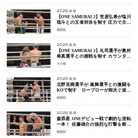
2026.8.8
【ONE SAMURAI 2】笠原弘希が塩川
琉斗との王者対決を制す 圧力で主導
権を握り判定勝利
格闘技
2026.8.8
【ONE SAMURAI 2】礼司選手が奥村
将真選手との接戦を制す カウンター
と正確な打撃で判定勝利
その他
2026.8.8
北野克樹選手が 嵐舞選手との激闘を
KOで制す ローブローが相次ぐ波乱
の展開…涙の勝利「生まれてくる娘の
格闘技
ために750万円を使いたい」
2026.8.8
森昴星 ONEデビュー戦で劇的な逆転
一本！ 佐藤雄介の強烈な打撃を耐え
抜き、リアネイキッドチョークで勝利
格闘技