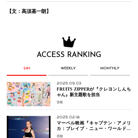
【文：高須基一朗】
ACCESS RANKING
24H
WEEKLY
MONTHLY
2025.09.03
FRUITS ZIPPERが『クレヨンしんち
ゃん』新主題歌を担当
芸能
2025.02.18
マーベル映画『キャプテン・アメリ
カ：ブレイブ・ニュー・ワールド』
新ブラック・ウィドウ役のシラ・ハー
芸能