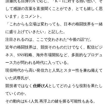
須藤氏も自身のXで応じ、「K－1に対する熱い想い、そ
して感謝の言葉を直接聞くことができ、とても嬉しく思
います」とコメント。
「これからも立場は変わっても、日本の格闘技界を一緒
に盛り上げていきたい」と記した。
注目されるのは、ここで交わされた“今後の話”だ。
近年の格闘技界は、競技そのものだけでなく、配信ビジ
ネス、SNS戦略、海外市場開拓など、多面的なプロデュ
ース力が問われる時代に入っている。
現役時代から高い発信力と人気とスター性を兼ね備えて
いた武尊氏が、
競技者ではなく
仕掛け人
としてどのような役割を果たし
ていくのか。
その動向はK-1人気 再浮上の鍵を握る可能性もある。