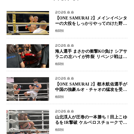
2026.8.8
【ONE SAMURAI 2】メインイベンタ
ーの大役をしっかりやってのけた野杁
正明が衝撃のリベンジ！ リウ・メン
格闘技
ヤンを1R・2分59秒KO、左カウンタ
ーで完全決着
2026.8.8
海人選手 まさかの衝撃KO負け シアサ
ラニの左ハイが炸裂 リベンジ戦は一
瞬で決着
格闘技
2026.8.8
【ONE SAMURAI 2】都木航佑選手が
中国の強豪ルオ・チャオの猛攻を受け
ながらも的確な攻撃で応戦 最後まで
格闘技
打ち合うも判定でチャオに軍配
2026.8.8
山北渓人が圧巻の一本勝ち！田上こゆ
るを1R撃破 ケルベロスチョークで存
在感を示す
格闘技