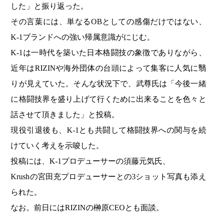
した」と振り返った。
その言葉には、単なるOBとしての感傷だけではない、
K-1ブランドへの強い帰属意識がにじむ。
K-1は一時代を築いた日本格闘技の象徴でありながら、
近年はRIZINや海外団体の台頭によって集客に人気に翳
りが見えていた。そんな状況下で、武尊氏は「今後一緒
に格闘技界を盛り上げて行くために出来ることを色々と
話させて頂きました」と投稿。
現役引退後も、K-1とも共闘して格闘技界への関与を続
けていく考えを示唆した。
投稿には、K-1プロデューサーの須藤元気氏、
Krushの宮田充プロデューサーとの3ショット写真も添え
られた。
なお。前日にはRIZINの榊原CEOとも面談。