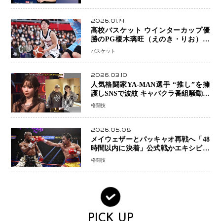
スとは！？
2026.01.14
高校バスケット ウインターカップ優
勝のPG榎木璃旺（えのき・りお）が
プロの現場へ―。
バスケット
2026.03.10
人気格闘家YA-MAN選手 “推し”を擁
護しSNSで波紋 キャバクラ番組騒動に
参戦…結果的にPR効果も？
格闘技
2026.05.08
メイウェザーとパッキャオ再戦へ「48
時間以内に決着」公式戦かエキシビシ
ョンか混迷続く
格闘技
PICK UP