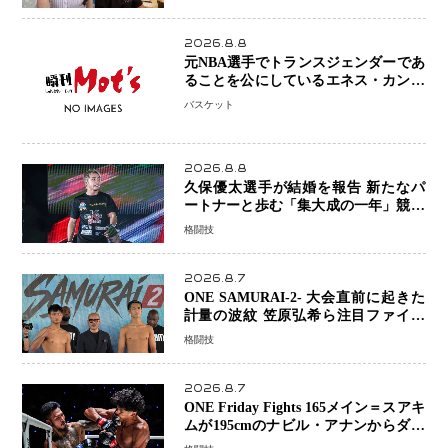
「夫婦ともに幸せに感じています」
2026.8.8
元NBA選手でトランスジェンダーであ
ることを公にしているエネス・カンタ
ーがWNBAドラフト参戦を表明「参加
バスケット
資格を満たしている」異例の挑戦、そ
の背景に女子スポーツを巡る議論
2026.8.8
久保優太選手が結婚を報告 新たなパ
ートナーと歩む「集大成の一年」競技
生活を支える存在に感謝
格闘技
2026.8.7
ONE SAMURAI-2- 大会直前に起きた
計量の波紋 笠原弘希ら注目ファイタ
ーは契約体重で決戦へ、山本歩夢と平
格闘技
山諒選手戦は中止に
2026.8.7
ONE Friday Fights 165メイン＝スアキ
ムが195cmのナビル・アナンからダウ
ン奪取！猛反撃を耐え抜き判定勝利、