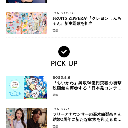
スとは！？
2025.09.03
FRUITS ZIPPERが『クレヨンしんち
ゃん』新主題歌を担当
芸能
PICK UP
2026.8.8
『ちいかわ』興収50億円突破の衝撃
映画館を席巻する「日本発コンテン
ツ」の強さ スパイダーマン、モアナ
芸能
ら世界級作品と並ぶ存在感
2026.8.8
フリーアナウンサーの高木由梨奈さん
結婚2周年に新たな家族を迎える喜び
を報告 夫・岸田タツヤさんと連名
芸能