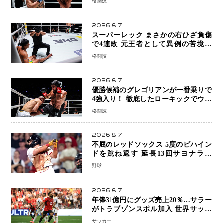
格闘技
8連勝を達成
2026.8.7
スーパーレック まさかの右ひざ負傷
で4連敗 元王者として異例の苦境…
「アクシデント」でも消えない危険信
格闘技
号
2026.8.7
優勝候補のグレゴリアンが一番乗りで
4強入り！ 徹底したローキックでウス
ビャンを攻略、判定勝利
格闘技
2026.8.7
不屈のレッドソックス 5度のビハイン
ドを跳ね返す 延長13回サヨナラ勝
ち 吉田正尚選手も2安打1打点で貢献 4
野球
得点以上は驚異の28連勝
2026.8.7
年俸31億円にグッズ売上20％…サラー
がトラブゾンスポル加入 世界サッカ
ーは「五大リーグ一強」から新時代へ
サッカー