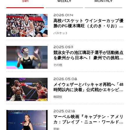
24H
WEEKLY
MONTHLY
2026.01.14
高校バスケット ウインターカップ優
勝のPG榎木璃旺（えのき・りお）が
プロの現場へ―。
バスケット
2025.09.11
競泳女子の池江璃花子選手が活動拠点
を豪州から日本へ！ 豪州での挑戦を
糧に、28年ロサンゼルス五輪へ再始動
その他
2026.05.08
メイウェザーとパッキャオ再戦へ「48
時間以内に決着」公式戦かエキシビシ
ョンか混迷続く
格闘技
2025.02.18
マーベル映画『キャプテン・アメリ
カ：ブレイブ・ニュー・ワールド』
新ブラック・ウィドウ役のシラ・ハー
芸能