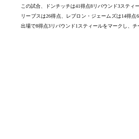
この試合、ドンチッチは41得点8リバウンド3スティ
リーブスは26得点、レブロン・ジェームズは14得点
出場で8得点3リバウンド1スティールをマークし、