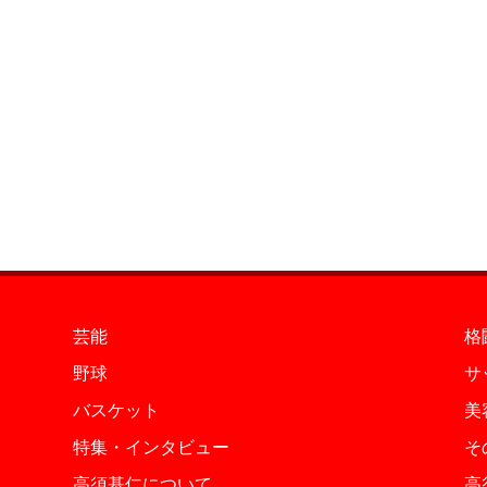
芸能
格
野球
サ
バスケット
美
特集・インタビュー
そ
高須基仁について
高