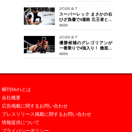
取！猛反撃を耐え抜き判定
勝利、8連勝を達成
2026.8.7
スーパーレック まさかの右
ひざ負傷で4連敗 元王者とし
て異例の苦境…「アクシデ
格闘技
ント」でも消えない危険信
号
2026.8.7
優勝候補のグレゴリアンが
一番乗りで4強入り！ 徹底し
たローキックでウスビャン
格闘技
を攻略、判定勝利
瞬刊Mot'sとは
会社概要
広告掲載に関するお問い合わせ
プレスリリース掲載に関するお問い合わせ
情報提供について
プライバシーポリシー