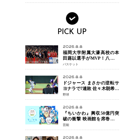
PICK UP
2026.8.8
福岡大学附属大濠高校の本
田蕗以選手がMVP！八村塁
主宰「BLACK SAMURAI
バスケット
SUMMIT 2026」で存在感
NBAへの夢へ大きな一歩
2026.8.8
「自信になった」
ドジャース まさかの逆転サ
ヨナラで7連敗 佐々木朗希投
手が6回2失点の力投も勝利
野球
届かず、大谷翔平は好機で
悔しい併殺打
2026.8.8
『ちいかわ』興収50億円突
破の衝撃 映画館を席巻する
「日本発コンテンツ」の強
芸能
さ スパイダーマン、モア
ナら世界級作品と並ぶ存在
2026.8.8