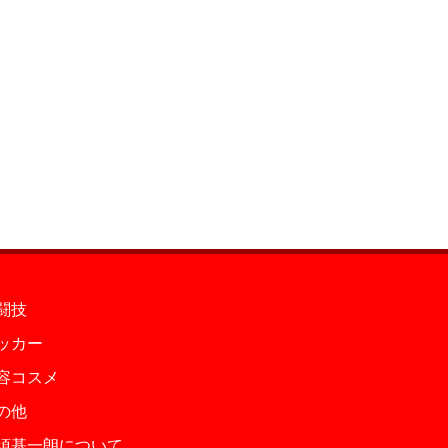
闘技
ッカー
容コスメ
の他
須基一朗について