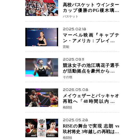
高校バスケット ウインター
カップ優勝のPG榎木璃旺
（えのき・りお）がプロの
バスケット
現場へ―。
2025.02.18
マーベル映画『キャプテ
ン・アメリカ：ブレイブ・
ニュー・ワールド』 新ブラ
芸能
ック・ウィドウ役のシラ・
ハースとは！？
2025.09.11
競泳女子の池江璃花子選手
が活動拠点を豪州から日本
へ！ 豪州での挑戦を糧に、
その他
28年ロサンゼルス五輪へ再
始動
2026.05.08
メイウェザーとパッキャオ
再戦へ「48時間以内に決
着」公式戦かエキシビショ
格闘技
ンか混迷続く
2025.05.28
RISEの舞台で実現 志朗 vs
玖村将史 3年越しの再戦は世
界王座戦に！
格闘技