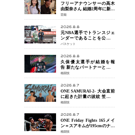
感
フリーアナウンサーの高木
由梨奈さん 結婚2周年に新た
な家族を迎える喜びを報
芸能
告 夫・岸田タツヤさんと
連名「夫婦ともに幸せに感
2026.8.8
じています」
元NBA選手でトランスジェ
ンダーであることを公にし
ているエネス・カンターが
バスケット
WNBAドラフト参戦を表明
「参加資格を満たしてい
2026.8.8
る」異例の挑戦、その背景
久保優太選手が結婚を報
に女子スポーツを巡る議論
告 新たなパートナーと歩む
「集大成の一年」競技生活
格闘技
を支える存在に感謝
2026.8.7
ONE SAMURAI-2- 大会直前
に起きた計量の波紋 笠原弘
希ら注目ファイターは契約
格闘技
体重で決戦へ、山本歩夢と
平山諒選手戦は中止に
2026.8.7
ONE Friday Fights 165メイ
ン＝スアキムが195cmのナビ
ル・アナンからダウン奪
格闘技