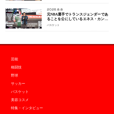
「夫婦ともに幸せに感じています」
2026.8.8
元NBA選手でトランスジェンダーであ
ることを公にしているエネス・カンタ
ーがWNBAドラフト参戦を表明「参加
バスケット
資格を満たしている」異例の挑戦、そ
の背景に女子スポーツを巡る議論
芸能
格闘技
野球
サッカー
バスケット
美容コスメ
特集・インタビュー