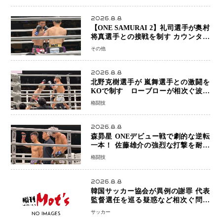
2026.8.8
【ONE SAMURAI 2】礼司選手が奥村
将真選手との接戦を制す カウンター
と正確な打撃で判定勝利
その他
2026.8.8
北野克樹選手が 嵐舞選手との激闘を
KOで制す ローブローが相次ぐ波乱
の展開…涙の勝利「生まれてくる娘の
格闘技
ために750万円を使いたい」
2026.8.8
森昴星 ONEデビュー戦で劇的な逆転
一本！ 佐藤雄介の強烈な打撃を耐え
抜き、リアネイキッドチョークで勝利
格闘技
2026.8.8
韓国サッカー協会が異例の謝罪 代表
監督選任を巡る疑惑など相次ぐ問題
「組織の刷新」誓う
サッカー