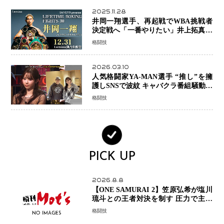
2025.11.28
井岡一翔選手、再起戦でWBA挑戦者
決定戦へ「一番やりたい」井上拓真選
手との戦いも視野に
格闘技
2026.03.10
人気格闘家YA-MAN選手 “推し”を擁
護しSNSで波紋 キャバクラ番組騒動に
参戦…結果的にPR効果も？
格闘技
PICK UP
2026.8.8
【ONE SAMURAI 2】笠原弘希が塩川
琉斗との王者対決を制す 圧力で主導
権を握り判定勝利
格闘技