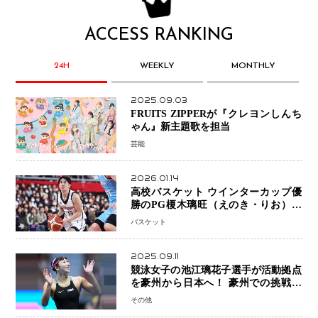
ACCESS RANKING
24H
WEEKLY
MONTHLY
2025.09.03
FRUITS ZIPPERが『クレヨンしんち
ゃん』新主題歌を担当
芸能
2026.01.14
高校バスケット ウインターカップ優
勝のPG榎木璃旺（えのき・りお）が
プロの現場へ―。
バスケット
2025.09.11
競泳女子の池江璃花子選手が活動拠点
を豪州から日本へ！ 豪州での挑戦を
糧に、28年ロサンゼルス五輪へ再始動
その他