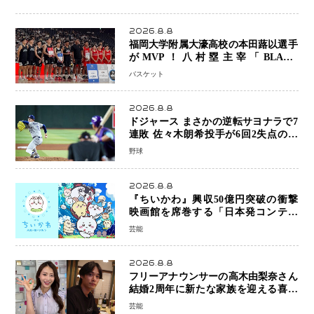
2026.8.8
福岡大学附属大濠高校の本田蕗以選手
がMVP！八村塁主宰「BLACK
SAMURAI SUMMIT 2026」で存在
バスケット
感 NBAへの夢へ大きな一歩「自信に
なった」
2026.8.8
ドジャース まさかの逆転サヨナラで7
連敗 佐々木朗希投手が6回2失点の力
投も勝利届かず、大谷翔平は好機で悔
野球
しい併殺打
2026.8.8
『ちいかわ』興収50億円突破の衝撃
映画館を席巻する「日本発コンテン
ツ」の強さ スパイダーマン、モアナ
芸能
ら世界級作品と並ぶ存在感
2026.8.8
フリーアナウンサーの高木由梨奈さん
結婚2周年に新たな家族を迎える喜び
を報告 夫・岸田タツヤさんと連名
芸能