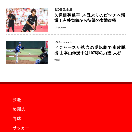
2026.8.9
久保建英選手 54日ぶりのピッチへ帰
還！左膝負傷から待望の実戦復帰
サッカー
2026.8.9
ドジャースが執念の逆転劇で連敗脱
出 山本由伸投手は107球の力投 大谷翔
平選手が延長10回に勝利を呼び込む一
野球
打！
芸能
格闘技
野球
サッカー