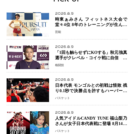
2026.8.9
時東ぁみさん フィットネス大会で
堂々4位 8年のトレーニングが生んだ
健康美「4位になってホッとしていま
芸能
す」
2026.8.9
「1回も触らせずにKOする」秋元強真
選手がクレベル・コイケ戦に自信 青
木真也と2カ月の寝技対策「引き込ま
格闘技
れても大丈夫」
2026.8.9
日本代表 モンゴルとの初戦は惜敗 残
り0.1秒で決勝点を許すもハーパージ
ュニア15得点 カーク18得点と存在感
バスケット
2026.8.9
人気アイドルCANDY TUNE 福山梨乃
さんが女子日本代表戦に登場 8月14日
「三井不動産カップ」でスペシャルゲ
バスケット