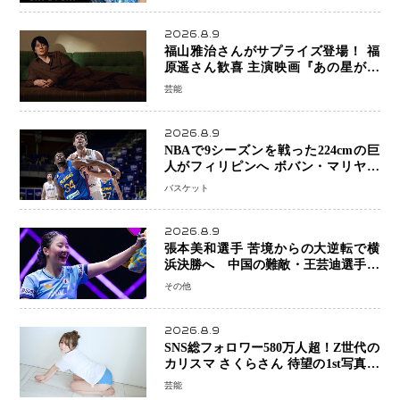
スト 大のバスケ好きとして魅力を発
信
2026.8.9
福山雅治さんがサプライズ登場！ 福
原遥さん歓喜 主演映画『あの星が降
る丘で、君とまた出会いたい。』舞台
芸能
あいさつ
2026.8.9
NBAで9シーズンを戦った224cmの巨
人がフィリピンへ ボバン・マリヤノ
ビッチ ジョーンズカップで新たな挑
バスケット
戦
2026.8.9
張本美和選手 苦境からの大逆転で横
浜決勝へ 中国の難敵・王芸迪選手を
撃破「ここからまた行くぞ」兄・智和
その他
選手との兄妹Vにも期待
2026.8.9
SNS総フォロワー580万人超！Z世代の
カリスマ さくらさん 待望の1st写真集
が11月5日発売決定 沖縄で“今しか残
芸能
せない姿”を撮影