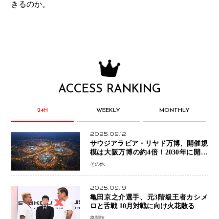
きるのか。
ACCESS RANKING
24H
WEEKLY
MONTHLY
2025.09.12
サウジアラビア・リヤド万博、開催規
模は大阪万博の約4倍！2030年に開幕
予定
その他
2025.09.19
亀田京之介選手、元3階級王者カシメ
ロと舌戦 10月対戦に向け火花散る
格闘技