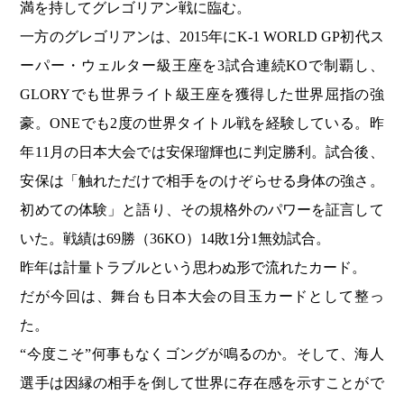
満を持してグレゴリアン戦に臨む。
一方のグレゴリアンは、2015年にK-1 WORLD GP初代ス
ーパー・ウェルター級王座を3試合連続KOで制覇し、
GLORYでも世界ライト級王座を獲得した世界屈指の強
豪。ONEでも2度の世界タイトル戦を経験している。昨
年11月の日本大会では安保瑠輝也に判定勝利。試合後、
安保は「触れただけで相手をのけぞらせる身体の強さ。
初めての体験」と語り、その規格外のパワーを証言して
いた。戦績は69勝（36KO）14敗1分1無効試合。
昨年は計量トラブルという思わぬ形で流れたカード。
だが今回は、舞台も日本大会の目玉カードとして整っ
た。
“今度こそ”何事もなくゴングが鳴るのか。そして、海人
選手は因縁の相手を倒して世界に存在感を示すことがで