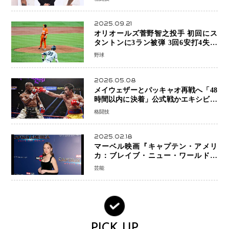
2025.09.21
オリオールズ菅野智之投手 初回にス
タントンに3ラン被弾 3回6安打4失点
で降板
野球
2026.05.08
メイウェザーとパッキャオ再戦へ「48
時間以内に決着」公式戦かエキシビシ
ョンか混迷続く
格闘技
2025.02.18
マーベル映画『キャプテン・アメリ
カ：ブレイブ・ニュー・ワールド』
新ブラック・ウィドウ役のシラ・ハー
芸能
スとは！？
PICK UP