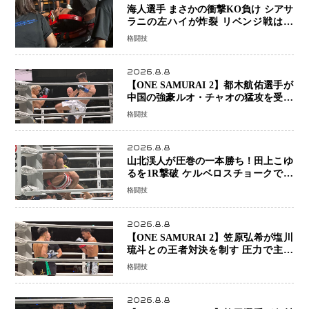
海人選手 まさかの衝撃KO負け シアサ
ラニの左ハイが炸裂 リベンジ戦は一
瞬で決着
格闘技
2026.8.8
【ONE SAMURAI 2】都木航佑選手が
中国の強豪ルオ・チャオの猛攻を受け
ながらも的確な攻撃で応戦 最後まで
格闘技
打ち合うも判定でチャオに軍配
2026.8.8
山北渓人が圧巻の一本勝ち！田上こゆ
るを1R撃破 ケルベロスチョークで存
在感を示す
格闘技
2026.8.8
【ONE SAMURAI 2】笠原弘希が塩川
琉斗との王者対決を制す 圧力で主導
権を握り判定勝利
格闘技
2026.8.8