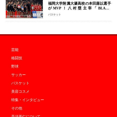
福岡大学附属大濠高校の本田蕗以選手
がMVP！八村塁主宰「BLACK
SAMURAI SUMMIT 2026」で存在
バスケット
感 NBAへの夢へ大きな一歩「自信に
なった」
芸能
格闘技
野球
サッカー
バスケット
美容コスメ
特集・インタビュー
その他
高須基仁について