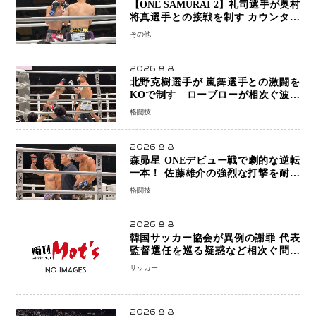
【ONE SAMURAI 2】礼司選手が奥村
将真選手との接戦を制す カウンター
と正確な打撃で判定勝利
その他
2026.8.8
北野克樹選手が 嵐舞選手との激闘を
KOで制す ローブローが相次ぐ波乱
の展開…涙の勝利「生まれてくる娘の
格闘技
ために750万円を使いたい」
2026.8.8
森昴星 ONEデビュー戦で劇的な逆転
一本！ 佐藤雄介の強烈な打撃を耐え
抜き、リアネイキッドチョークで勝利
格闘技
2026.8.8
韓国サッカー協会が異例の謝罪 代表
監督選任を巡る疑惑など相次ぐ問題
「組織の刷新」誓う
サッカー
2026.8.8