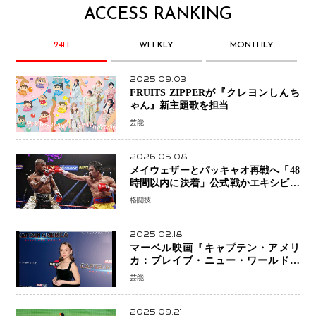
ACCESS RANKING
24H
WEEKLY
MONTHLY
2025.09.03
FRUITS ZIPPERが『クレヨンしんち
ゃん』新主題歌を担当
芸能
2026.05.08
メイウェザーとパッキャオ再戦へ「48
時間以内に決着」公式戦かエキシビシ
ョンか混迷続く
格闘技
2025.02.18
マーベル映画『キャプテン・アメリ
カ：ブレイブ・ニュー・ワールド』
新ブラック・ウィドウ役のシラ・ハー
芸能
スとは！？
2025.09.21