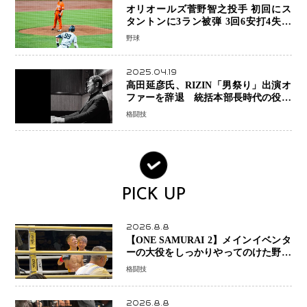
オリオールズ菅野智之投手 初回にス
タントンに3ラン被弾 3回6安打4失点
で降板
野球
2025.04.19
高田延彦氏、RIZIN「男祭り」出演オ
ファーを辞退 統括本部長時代の役目
「すでに終えています」と明言
格闘技
PICK UP
2026.8.8
【ONE SAMURAI 2】メインイベンタ
ーの大役をしっかりやってのけた野杁
正明が衝撃のリベンジ！ リウ・メン
格闘技
ヤンを1R・2分59秒KO、左カウンタ
ーで完全決着
2026.8.8