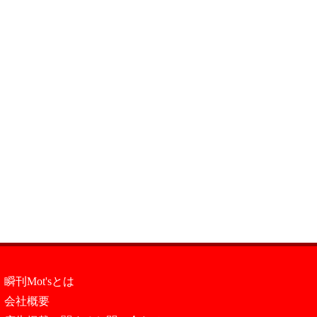
瞬刊Mot'sとは
会社概要