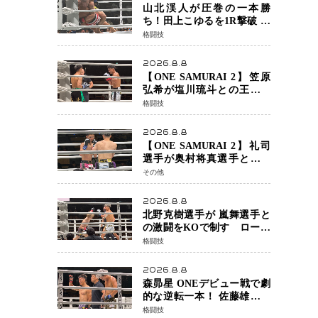
チャオに軍配
山北渓人が圧巻の一本勝
ち！田上こゆるを1R撃破 ケ
ルベロスチョークで存在感
格闘技
を示す
2026.8.8
【ONE SAMURAI 2】笠原
弘希が塩川琉斗との王者対
決を制す 圧力で主導権を握
格闘技
り判定勝利
2026.8.8
【ONE SAMURAI 2】礼司
選手が奥村将真選手との接
戦を制す カウンターと正確
その他
な打撃で判定勝利
2026.8.8
北野克樹選手が 嵐舞選手と
の激闘をKOで制す ローブ
ローが相次ぐ波乱の展開…
格闘技
涙の勝利「生まれてくる娘
のために750万円を使いた
2026.8.8
い」
森昴星 ONEデビュー戦で劇
的な逆転一本！ 佐藤雄介の
強烈な打撃を耐え抜き、リ
格闘技