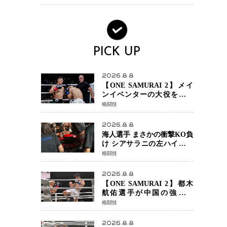
PICK UP
2026.8.8
【ONE SAMURAI 2】メイ
ンイベンターの大役をしっ
かりやってのけた野杁正明
格闘技
が衝撃のリベンジ！ リ
ウ・メンヤンを1R・2分59秒
2026.8.8
KO、左カウンターで完全決
海人選手 まさかの衝撃KO負
着
け シアサラニの左ハイが炸
裂 リベンジ戦は一瞬で決着
格闘技
2026.8.8
【ONE SAMURAI 2】都木
航佑選手が中国の強豪ル
オ・チャオの猛攻を受けな
格闘技
がらも的確な攻撃で応戦
最後まで打ち合うも判定で
2026.8.8