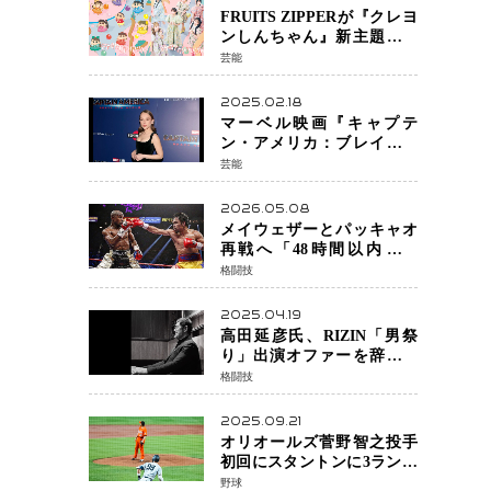
FRUITS ZIPPERが『クレヨ
ンしんちゃん』新主題歌を
担当
芸能
2025.02.18
マーベル映画『キャプテ
ン・アメリカ：ブレイブ・
ニュー・ワールド』 新ブラ
芸能
ック・ウィドウ役のシラ・
ハースとは！？
2026.05.08
メイウェザーとパッキャオ
再戦へ「48時間以内に決
着」公式戦かエキシビショ
格闘技
ンか混迷続く
2025.04.19
高田延彦氏、RIZIN「男祭
り」出演オファーを辞退
統括本部長時代の役目「す
格闘技
でに終えています」と明言
2025.09.21
オリオールズ菅野智之投手
初回にスタントンに3ラン被
弾 3回6安打4失点で降板
野球