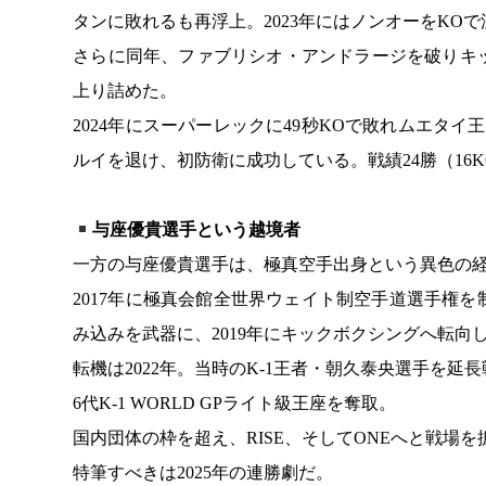
タンに敗れるも再浮上。2023年にはノンオーをKO
さらに同年、ファブリシオ・アンドラージを破りキ
上り詰めた。
2024年にスーパーレックに49秒KOで敗れムエタイ
ルイを退け、初防衛に成功している。戦績24勝（16
与座優貴選手という越境者
一方の与座優貴選手は、極真空手出身という異色の
2017年に極真会館全世界ウェイト制空手道選手権
み込みを武器に、2019年にキックボクシングへ転向
転機は2022年。当時のK-1王者・朝久泰央選手を
6代K-1 WORLD GPライト級王座を奪取。
国内団体の枠を超え、RISE、そしてONEへと戦場
特筆すべきは2025年の連勝劇だ。