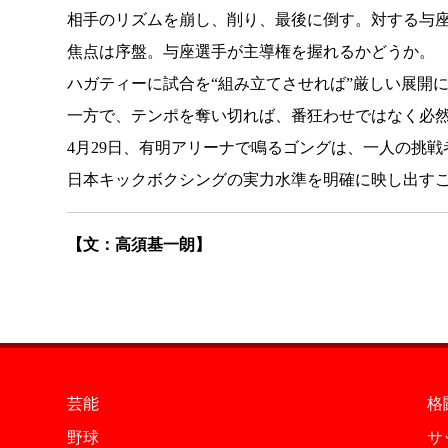
相手のリズムを崩し、削り、最後に倒す。対する与
焦点は序盤。与座選手が主導権を握れるかどうか。
ハガティーに試合を“組み立てさせれば”厳しい展開
一方で、テンポを奪い切れば、番狂わせではなく必
4月29日、有明アリーナで鳴るゴングは、一人の挑
日本キックボクシングの実力水準を明確に映し出す
【文：高須基一朗】
芸能
格
野球
サ