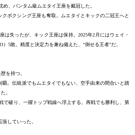
で沈め、バンタム級ムエタイ王座を戴冠した。
ックボクシング王座も奪取。ムエタイとキックの二冠王へと
王座は失ったが、キック王座は保持。2025年2月にはウェイ・
KO）5敗。精度と決定力を兼ね備えた、“倒せる王者”だ。
経歴を持つ。
を制覇。伝統派でもムエタイでもない、空手由来の間合いと踏
した。
延長戦で破り、一躍トップ戦線へ浮上する。再戦でも勝利し、第
を拡張していった。