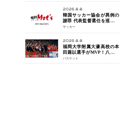
アネイキッドチョークで勝
利
2026.8.8
韓国サッカー協会が異例の
謝罪 代表監督選任を巡る疑
惑など相次ぐ問題「組織の
サッカー
刷新」誓う
2026.8.8
福岡大学附属大濠高校の本
田蕗以選手がMVP！八村塁
主宰「BLACK SAMURAI
バスケット
SUMMIT 2026」で存在感
NBAへの夢へ大きな一歩
「自信になった」