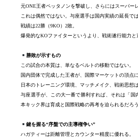
元ONE王者ペッタノンを撃破し、さらにはスーパー
これは偶然ではない。与座選手は国内実績の延長で
戦績は22勝（9KO）2敗。
爆発的なKOファイターというより、戦術遂行能力と
勝敗が示すもの
この試合の本質は、単なるベルトの移動ではない。
国内団体で完成した王者が、国際マーケットの頂点
日本のトレーニング環境、マッチメイク、戦術思想は
与座選手が、この大一番で勝利すれば、それは「国
本キック界は育成と国際戦略の再考を迫られるだろ
鍵を握る“序盤での主導権争い”
ハガティーは距離管理とカウンター精度に優れる。