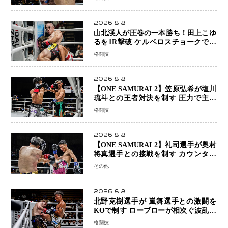
まで打ち合うも判定でチャオに軍配
2026.8.8
山北渓人が圧巻の一本勝ち！田上こゆ
るを1R撃破 ケルベロスチョークで存
在感を示す
格闘技
2026.8.8
【ONE SAMURAI 2】笠原弘希が塩川
琉斗との王者対決を制す 圧力で主導
権を握り判定勝利
格闘技
2026.8.8
【ONE SAMURAI 2】礼司選手が奥村
将真選手との接戦を制す カウンター
と正確な打撃で判定勝利
その他
2026.8.8
北野克樹選手が 嵐舞選手との激闘を
KOで制す ローブローが相次ぐ波乱の
展開…涙の勝利「生まれてくる娘のた
格闘技