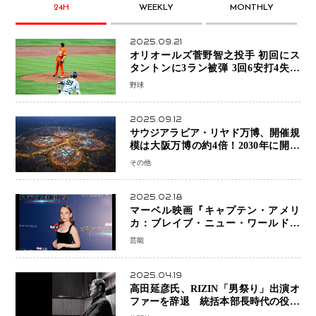
24H
WEEKLY
MONTHLY
2025.09.21
オリオールズ菅野智之投手 初回にス
タントンに3ラン被弾 3回6安打4失点
で降板
野球
2025.09.12
サウジアラビア・リヤド万博、開催規
模は大阪万博の約4倍！2030年に開幕
予定
その他
2025.02.18
マーベル映画『キャプテン・アメリ
カ：ブレイブ・ニュー・ワールド』
新ブラック・ウィドウ役のシラ・ハー
芸能
スとは！？
2025.04.19
高田延彦氏、RIZIN「男祭り」出演オ
ファーを辞退 統括本部長時代の役目
「すでに終えています」と明言