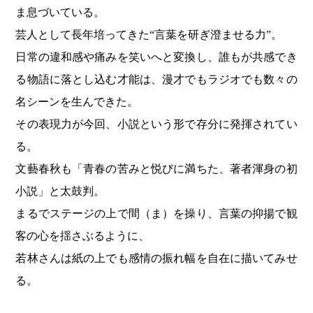
ま息づいている。
芸人として長年培ってきた“言葉を研ぎ澄ませる力”。
日常の違和感や痛みを笑いへと変換し、誰もが共感でき
る物語に落とし込む才能は、漫才でもラジオでも数々の
名シーンを生んできた。
その表現力が今回、小説という形で存分に発揮されてい
る。
文藝春秋も「青春の苦みと悦びに満ちた、著者渾身の初
小説」と太鼓判。
まるでステージの上で間（ま）を操り、言葉の抑揚で観
客の心を揺さぶるように、
若林さんは紙の上でも感情の振れ幅を自在に描いてみせ
る。