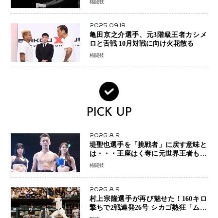
格闘技
2025.09.19
亀田京之介選手、元3階級王者カシメ
ロと舌戦 10月対戦に向け火花散る
格闘技
PICK UP
2026.8.9
堤聖也選手を「挑戦者」に戻す意味と
は・・・王座はく奪に元世界王者も疑
問符 見たいのは井上拓真選手、那須
格闘技
川天心選手との交錯
2026.8.9
村上宗隆選手が再び魅せた！160キロ
撃ちで2戦連発26号 シカゴ熱狂「ムネ
はスターだ」米ファンの人気も急上昇