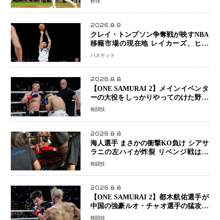
野球
2026.8.9
クレイ・トンプソン争奪戦が映すNBA
移籍市場の現在地 レイカーズ、ヒー
トが注目する36歳の名シューターをマ
バスケット
ーベリックスが簡単に手放せない理由
2026.8.8
【ONE SAMURAI 2】メインイベンタ
ーの大役をしっかりやってのけた野杁
正明が衝撃のリベンジ！ リウ・メン
格闘技
ヤンを1R・2分59秒KO、左カウンタ
ーで完全決着
2026.8.8
海人選手 まさかの衝撃KO負け シアサ
ラニの左ハイが炸裂 リベンジ戦は一
瞬で決着
格闘技
2026.8.8
【ONE SAMURAI 2】都木航佑選手が
中国の強豪ルオ・チャオ選手の猛攻を
受けながらも的確な攻撃で応戦 最後
格闘技