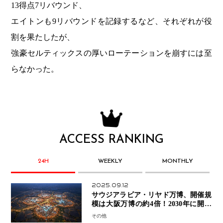
13得点7リバウンド、
エイトンも9リバウンドを記録するなど、それぞれが役
割を果たしたが、
強豪セルティックスの厚いローテーションを崩すには至
らなかった。
ACCESS RANKING
24H
WEEKLY
MONTHLY
2025.09.12
サウジアラビア・リヤド万博、開催規
模は大阪万博の約4倍！2030年に開幕
予定
その他