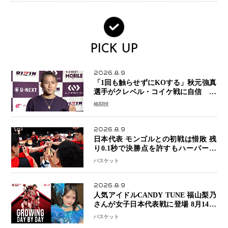
PICK UP
2026.8.9
「1回も触らせずにKOする」秋元強真
選手がクレベル・コイケ戦に自信 青
木真也と2カ月の寝技対策「引き込ま
格闘技
れても大丈夫」
2026.8.9
日本代表 モンゴルとの初戦は惜敗 残
り0.1秒で決勝点を許すもハーパージ
ュニア15得点 カーク18得点と存在感
バスケット
2026.8.9
人気アイドルCANDY TUNE 福山梨乃
さんが女子日本代表戦に登場 8月14日
「三井不動産カップ」でスペシャルゲ
バスケット
スト 大のバスケ好きとして魅力を発