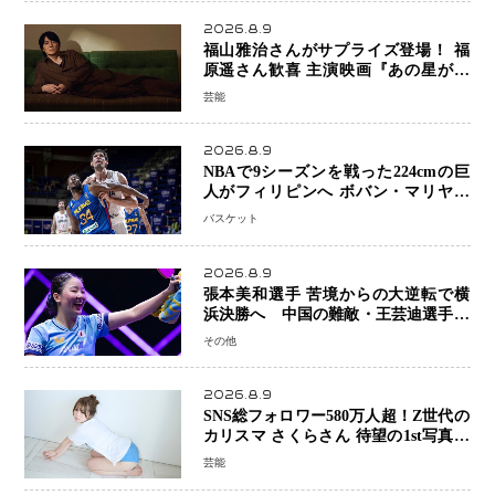
信
2026.8.9
福山雅治さんがサプライズ登場！ 福
原遥さん歓喜 主演映画『あの星が降
る丘で、君とまた出会いたい。』舞台
芸能
あいさつ
2026.8.9
NBAで9シーズンを戦った224cmの巨
人がフィリピンへ ボバン・マリヤノ
ビッチ ジョーンズカップで新たな挑
バスケット
戦
2026.8.9
張本美和選手 苦境からの大逆転で横
浜決勝へ 中国の難敵・王芸迪選手を
撃破「ここからまた行くぞ」兄・智和
その他
選手との兄妹Vにも期待
2026.8.9
SNS総フォロワー580万人超！Z世代の
カリスマ さくらさん 待望の1st写真集
が11月5日発売決定 沖縄で“今しか残
芸能
せない姿”を撮影