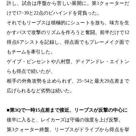
許し、試合は序盤から苦しい展開に。第1クォーターだ
けで17−39と22点のビハインドを背負った。
それでもリーブスは積極的にシュートを放ち、味方を生
かすパスで攻撃のリズムを作ろうと奮闘。前半だけで12
得点6アシストを記録し、得点面でもプレーメイク面で
もチームを牽引した。
ゲイブ・ビンセントや八村塁、ディアンドレ・エイトン
らも得点で続いたが、
相手の外角攻勢を止められず、25−54と最大29点差まで
広げられるなど劣勢は続いた。
■第3Qで一時15点差まで接近、リーブスが反撃の中心に
後半に入ると、レイカーズは守備の強度を上げ反撃。
第3クォーター終盤、リーブスがドライブから得点を挙