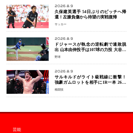
2026.8.9
久保建英選手 54日ぶりのピッチへ帰
還！左膝負傷から待望の実戦復帰
サッカー
2026.8.9
ドジャースが執念の逆転劇で連敗脱
出 山本由伸投手は107球の力投 大谷翔
平選手が延長10回に勝利を呼び込む一
野球
打！
2026.8.9
サルキルドがライト級戦線に衝撃！
強豪ガムロットを相手に1R一本 26歳
の豪州の新星が「トップ戦線」へ名乗
格闘技
り
芸能