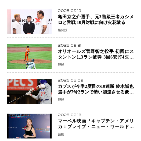
2025.09.19
亀田京之介選手、元3階級王者カシメ
ロと舌戦 10月対戦に向け火花散る
格闘技
2025.09.21
オリオールズ菅野智之投手 初回にス
タントンに3ラン被弾 3回6安打4失点
で降板
野球
2026.05.09
カブスが今季2度目の10連勝 鈴木誠也
選手が7号2ランで勢い加速させる豪快
アーチ
野球
2025.02.18
マーベル映画『キャプテン・アメリ
カ：ブレイブ・ニュー・ワールド』
新ブラック・ウィドウ役のシラ・ハー
芸能
スとは！？