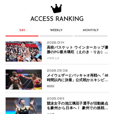
ACCESS RANKING
24H
WEEKLY
MONTHLY
2026.01.14
高校バスケット ウインターカップ優
勝のPG榎木璃旺（えのき・りお）が
プロの現場へ―。
バスケット
2026.05.08
メイウェザーとパッキャオ再戦へ「48
時間以内に決着」公式戦かエキシビシ
ョンか混迷続く
格闘技
2025.09.11
競泳女子の池江璃花子選手が活動拠点
を豪州から日本へ！ 豪州での挑戦を
糧に、28年ロサンゼルス五輪へ再始動