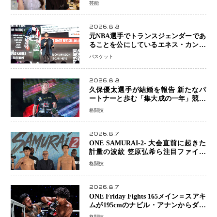
を報告 夫・岸田タツヤさんと連名
芸能
「夫婦ともに幸せに感じています」
2026.8.8
元NBA選手でトランスジェンダーであ
ることを公にしているエネス・カンタ
ーがWNBAドラフト参戦を表明「参加
バスケット
資格を満たしている」異例の挑戦、そ
の背景に女子スポーツを巡る議論
2026.8.8
久保優太選手が結婚を報告 新たなパ
ートナーと歩む「集大成の一年」競技
生活を支える存在に感謝
格闘技
2026.8.7
ONE SAMURAI-2- 大会直前に起きた
計量の波紋 笠原弘希ら注目ファイタ
ーは契約体重で決戦へ、山本歩夢と平
格闘技
山諒選手戦は中止に
2026.8.7
ONE Friday Fights 165メイン＝スアキ
ムが195cmのナビル・アナンからダウ
ン奪取！猛反撃を耐え抜き判定勝利、
格闘技