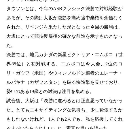
タウソンとは、今年のASBクラシック決勝で対戦経験が
あるが、その際は大坂が腹筋を痛め途中棄権を余儀なく
された。リベンジを果たした形となった今回の勝利は、
大坂にとって競技復帰後の確かな前進を示すものとなっ
た。
決勝では、地元カナダの新星ビクトリア・エムボコ（世
界85位）と初対戦する。エムボコは今大会、2位のコ
リ・ガウフ（米国）やウィンブルドン覇者のエレーナ・
ルバキナ（カザフスタン）を破る快進撃を見せており、
勢いのある19歳との対決は注目を集める。
試合後、大坂は「決勝に進めるとは正直思っていなかっ
た。とてもエキサイティングな気持ち。少し緊張するか
もしれないけれど、1人でも2人でも、私を応援してくれ
る人がいたらうれしい」と、素直な思いを語った。