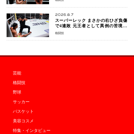
8連勝を達成
2026.8.7
スーパーレック まさかの右ひざ負傷
で4連敗 元王者として異例の苦境…
「アクシデント」でも消えない危険信
格闘技
号
芸能
格闘技
野球
サッカー
バスケット
美容コスメ
特集・インタビュー