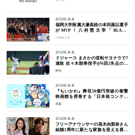
2026.8.8
福岡大学附属大濠高校の本田蕗以選手
がMVP！八村塁主宰「BLACK
SAMURAI SUMMIT 2026」で存在
バスケット
感 NBAへの夢へ大きな一歩「自信に
なった」
2026.8.8
ドジャース まさかの逆転サヨナラで7
連敗 佐々木朗希投手が6回2失点の力
投も勝利届かず、大谷翔平は好機で悔
野球
しい併殺打
2026.8.8
『ちいかわ』興収50億円突破の衝撃
映画館を席巻する「日本発コンテン
ツ」の強さ スパイダーマン、モアナ
芸能
ら世界級作品と並ぶ存在感
2026.8.8
フリーアナウンサーの高木由梨奈さん
結婚2周年に新たな家族を迎える喜び