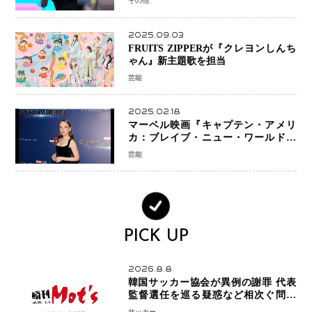
その他
2025.09.03
FRUITS ZIPPERが『クレヨンしんち
ゃん』新主題歌を担当
芸能
2025.02.18
マーベル映画『キャプテン・アメリ
カ：ブレイブ・ニュー・ワールド』
新ブラック・ウィドウ役のシラ・ハー
芸能
スとは！？
PICK UP
2026.8.8
韓国サッカー協会が異例の謝罪 代表
監督選任を巡る疑惑など相次ぐ問題
「組織の刷新」誓う
サッカー