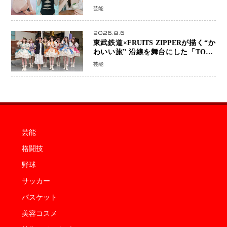
ッションを記録した話題の美貌を凝縮
芸能
2026.8.6
東武鉄道×FRUITS ZIPPERが描く“か
わいい旅” 沿線を舞台にした「TOBU
KAWAII PROJECT」が開幕
芸能
芸能
格闘技
野球
サッカー
バスケット
美容コスメ