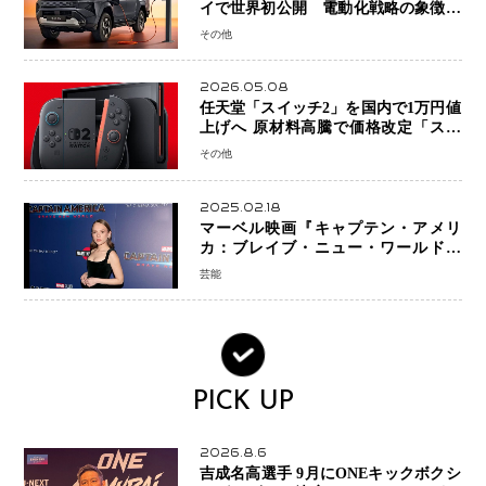
イで世界初公開 電動化戦略の象徴と
なるBEVモデルを初設定
その他
2026.05.08
任天堂「スイッチ2」を国内で1万円値
上げへ 原材料高騰で価格改定「スイ
ッチオンライン」も引き上げ
その他
2025.02.18
マーベル映画『キャプテン・アメリ
カ：ブレイブ・ニュー・ワールド』
新ブラック・ウィドウ役のシラ・ハー
芸能
スとは！？
PICK UP
2026.8.6
吉成名高選手 9月にONEキックボクシ