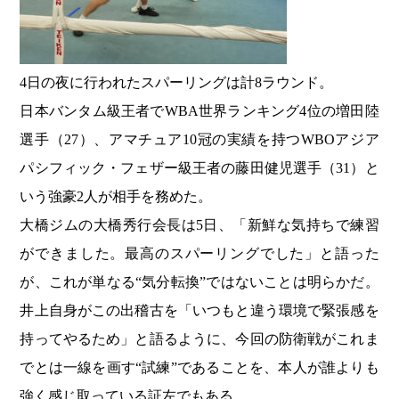
4日の夜に行われたスパーリングは計8ラウンド。
日本バンタム級王者でWBA世界ランキング4位の増田陸
選手（27）、アマチュア10冠の実績を持つWBOアジア
パシフィック・フェザー級王者の藤田健児選手（31）と
いう強豪2人が相手を務めた。
大橋ジムの大橋秀行会長は5日、「新鮮な気持ちで練習
ができました。最高のスパーリングでした」と語った
が、これが単なる“気分転換”ではないことは明らかだ。
井上自身がこの出稽古を「いつもと違う環境で緊張感を
持ってやるため」と語るように、今回の防衛戦がこれま
でとは一線を画す“試練”であることを、本人が誰よりも
強く感じ取っている証左でもある。