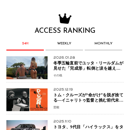
ACCESS RANKING
24H
WEEKLY
MONTHLY
2026.01.28
冬季五輪直前でユッタ・リールダムが
見せた「完成形」転倒と涙を越えて─
ミラノで金を狙うオランダ女王の現在
その他
地
2025.12.19
トム・クルーズが“命がけ”を脱ぎ捨て
る―イニャリトゥ監督と挑む前代未聞
の大惨事コメディ「DIGGER ディガ
芸能
ー」始動
2025.11.10
トヨタ、9代目「ハイラックス」をタ