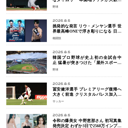
笑顔で歓喜
野球
2026.8.6
挑発的な発言 リウ・メンヤン選手 世
界最高峰ONEで浮き彫りになる 日本
キックボクシングが直面する“技術
格闘技
戦”の現在地
2026.8.6
韓国プロ野球が史上初の全試合中
止 猛暑が突きつけた「屋外スポーツ
の限界」 日本発のドーム型施設時代
野球
へ
2026.8.6
冨安健洋選手 プレミアリーグ復帰へ
大きく前進 クリスタルパレス加入目
前 メディカルチェックも通過
サッカー
2026.8.6
令和の爆美女 中野恵那さん 初写真集
発売決定 わずか3日で2560万インプレ