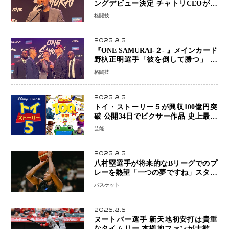
ングデビュー決定 チャトリCEOがサ
プライズ発表 2カ月連続参戦へ
格闘技
2026.8.6
『ONE SAMURAI-２- 』メインカード
野杁正明選手「彼を倒して勝つ」 リ
ウ・メンヤンとの因縁に決着へ 再起
格闘技
を懸けたONEフェザー級トーナメント
初戦
2026.8.6
トイ・ストーリー５が興収100億円突
破 公開34日でピクサー作品 史上最速
日本歴代シリーズ最高更新も目前
芸能
2026.8.6
八村塁選手が将来的なBリーグでのプ
レーを熱望「一つの夢ですね」スター
帰還がリーグ価値を押し上げる可能性
バスケット
2026.8.6
ヌートバー選手 新天地初安打は貴重
なタイムリー 本拠地ファンが大歓声