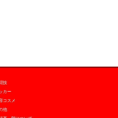
闘技
ッカー
容コスメ
の他