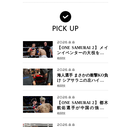
ンか混迷続く
PICK UP
2026.8.8
【ONE SAMURAI 2】メイ
ンイベンターの大役をしっ
かりやってのけた野杁正明
格闘技
が衝撃のリベンジ！ リ
ウ・メンヤンを1R・2分59秒
2026.8.8
KO、左カウンターで完全決
海人選手 まさかの衝撃KO負
着
け シアサラニの左ハイが炸
裂 リベンジ戦は一瞬で決着
格闘技
2026.8.8
【ONE SAMURAI 2】都木
航佑選手が中国の強豪ル
オ・チャオ選手の猛攻を受
格闘技
けながらも的確な攻撃で応
戦 最後まで打ち合うも判
2026.8.8