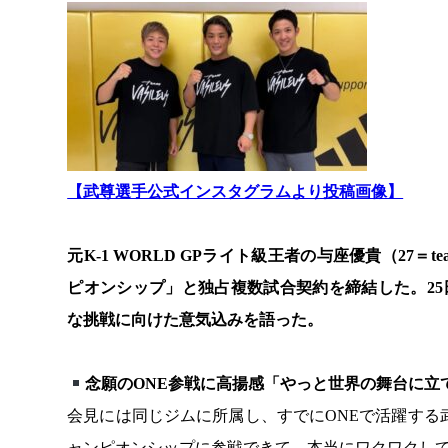
【武尊選手公式インスタグラムより投稿画像】
元K-1 WORLD GPライト級王者の与座優貴（27＝t
ピオンシップ」と独占複数試合契約を締結した。25日
な挑戦に向けた意気込みを語った。
念願のONE参戦に高揚感「やっと世界の舞台に立
会見には同じジムに所属し、すでにONEで活躍する
ャンピオンシップに参戦できて、本当にワクワクし