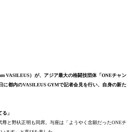
eam VASILEUS）が、アジア最大の格闘技団体「ONEチャン
に都内のVASILEUS GYMで記者会見を行い、自身の新た
てる」
武尊と野杁正明も同席。与座は「ようやく念願だったONEチ
ています」と喜びを表した。