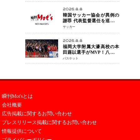
アネイキッドチョークで勝
利
2026.8.8
韓国サッカー協会が異例の
謝罪 代表監督選任を巡る疑
惑など相次ぐ問題「組織の
サッカー
刷新」誓う
2026.8.8
福岡大学附属大濠高校の本
田蕗以選手がMVP！八村塁
主宰「BLACK SAMURAI
バスケット
SUMMIT 2026」で存在感
NBAへの夢へ大きな一歩
「自信になった」
瞬刊Mot'sとは
会社概要
広告掲載に関するお問い合わせ
プレスリリース掲載に関するお問い合わせ
情報提供について
プライバシーポリシー