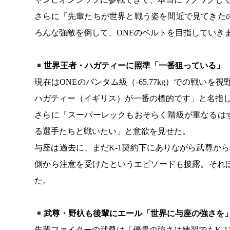
さらに「先輩たちが世界と戦う姿を間近で見てきた
ろんな強敵を倒して、ONEのベルトを目指していき
世界王者・ハガティーに照準「一番狙っている」
現在はONEのバンタム級（-65.77kg）での戦
ハガティー（イギリス）が一番の標的です」と名指
さらに「スーパーレックもおそらく階級が重なるは
る選手たちと戦いたい」と意欲を見せた。
与座は過去に、まだK-1契約下にありながら武尊から
側から注意を受けたというエピソードも披露。それ
た。
武尊・野杁も後輩にエール「世界に与座の強さを
先輩ファイターの武尊は「優貴の強さは練習でもK-