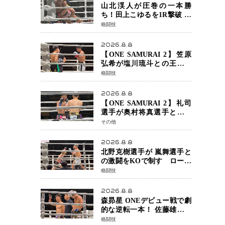
定でチャオに軍配
山北渓人が圧巻の一本勝
ち！田上こゆるを1R撃破 ケ
ルベロスチョークで存在感
格闘技
を示す
2026.8.8
【ONE SAMURAI 2】笠原
弘希が塩川琉斗との王者対
決を制す 圧力で主導権を握
格闘技
り判定勝利
2026.8.8
【ONE SAMURAI 2】礼司
選手が奥村将真選手との接
戦を制す カウンターと正確
その他
な打撃で判定勝利
2026.8.8
北野克樹選手が 嵐舞選手と
の激闘をKOで制す ローブ
ローが相次ぐ波乱の展開…
格闘技
涙の勝利「生まれてくる娘
のために750万円を使いた
2026.8.8
い」
森昴星 ONEデビュー戦で劇
的な逆転一本！ 佐藤雄介の
強烈な打撃を耐え抜き、リ
格闘技