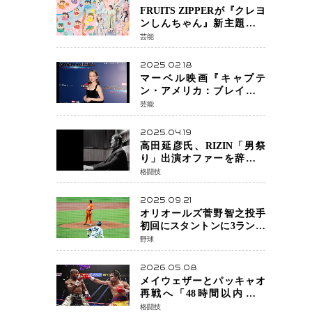
FRUITS ZIPPERが『クレヨ
ンしんちゃん』新主題歌を
担当
芸能
2025.02.18
マーベル映画『キャプテ
ン・アメリカ：ブレイブ・
ニュー・ワールド』 新ブラ
芸能
ック・ウィドウ役のシラ・
ハースとは！？
2025.04.19
高田延彦氏、RIZIN「男祭
り」出演オファーを辞退
統括本部長時代の役目「す
格闘技
でに終えています」と明言
2025.09.21
オリオールズ菅野智之投手
初回にスタントンに3ラン被
弾 3回6安打4失点で降板
野球
2026.05.08
メイウェザーとパッキャオ
再戦へ「48時間以内に決
着」公式戦かエキシビショ
格闘技