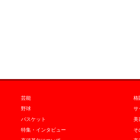
芸能
格
野球
サ
バスケット
美
特集・インタビュー
そ