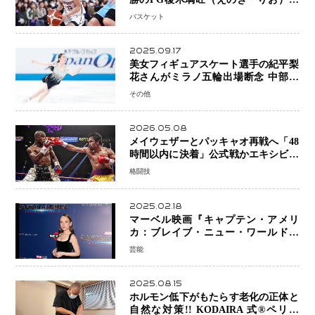
プロの現場へ―。
バスケット
2025.09.17
美女フィギュアスケート選手の紀平梨
花さんがミラノ五輪出場断念 中部選
手権欠場を発表「安全最優先の判断」
その他
2026.05.08
メイウェザーとパッキャオ再戦へ「48
時間以内に決着」公式戦かエキシビシ
ョンか混迷続く
格闘技
2025.02.18
マーベル映画『キャプテン・アメリ
カ：ブレイブ・ニュー・ワールド』
新ブラック・ウィドウ役のシラ・ハー
芸能
スとは！？
2025.08.15
ホルモン低下がもたらす老化の正体と
自然な対策!! KODAIRA 式®ペリネ