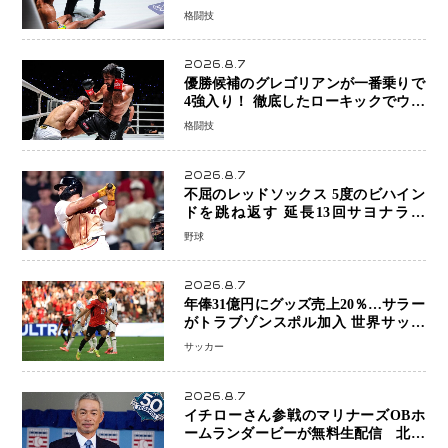
「アクシデント」でも消えない危険信
格闘技
号
2026.8.7
優勝候補のグレゴリアンが一番乗りで
4強入り！ 徹底したローキックでウス
ビャンを攻略、判定勝利
格闘技
2026.8.7
不屈のレッドソックス 5度のビハイン
ドを跳ね返す 延長13回サヨナラ勝
ち 吉田正尚選手も2安打1打点で貢献 4
野球
得点以上は驚異の28連勝
2026.8.7
年俸31億円にグッズ売上20％…サラー
がトラブゾンスポル加入 世界サッカ
ーは「五大リーグ一強」から新時代へ
サッカー
2026.8.7
イチローさん参戦のマリナーズOBホ
ームランダービーが無料生配信 北米