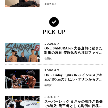
（骨盤底筋）ケア
美容コスメ
PICK UP
2026.8.7
ONE SAMURAI-2- 大会直前に起きた
計量の波紋 笠原弘希ら注目ファイタ
ーは契約体重で決戦へ、山本歩夢と平
格闘技
山諒選手戦は中止に
2026.8.7
ONE Friday Fights 165メイン＝スアキ
ムが195cmのナビル・アナンからダウ
ン奪取！猛反撃を耐え抜き判定勝利、
格闘技
8連勝を達成
2026.8.7
スーパーレック まさかの右ひざ負傷
で4連敗 元王者として異例の苦境…