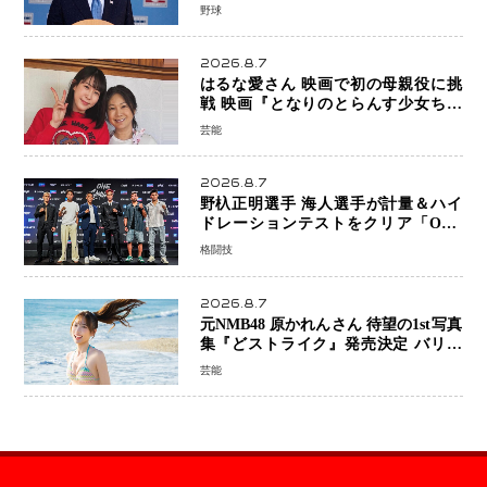
ならではの“魅せる興行”に世界が注目
野球
2026.8.7
はるな愛さん 映画で初の母親役に挑
戦 映画『となりのとらんす少女ちゃ
ん』11月7日公開 未来の自分との対話
芸能
を描く注目作
2026.8.7
野杁正明選手 海人選手が計量＆ハイ
ドレーションテストをクリア「ONE
SAMURAI 2」決戦へ万全の準備整う
格闘技
2026.8.7
元NMB48 原かれんさん 待望の1st写真
集『どストライク』発売決定 バリで
魅せる25歳の新境地
芸能