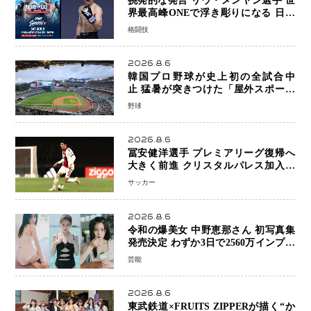
挑発的な発言 リウ・メンヤン選手 世
界最高峰ONEで浮き彫りになる 日本
キックボクシングが直面する“技術
格闘技
戦”の現在地
2026.8.6
韓国プロ野球が史上初の全試合中
止 猛暑が突きつけた「屋外スポーツ
の限界」 日本発のドーム型施設時代
野球
へ
2026.8.6
冨安健洋選手 プレミアリーグ復帰へ
大きく前進 クリスタルパレス加入目
前 メディカルチェックも通過
サッカー
2026.8.6
令和の爆美女 中野恵那さん 初写真集
発売決定 わずか3日で2560万インプレ
ッションを記録した話題の美貌を凝縮
芸能
2026.8.6
東武鉄道×FRUITS ZIPPERが描く“か