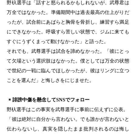
野杁選手は「話すと怒られるかもしれないが、武尊君は
万全ではなかった。準備期間中は過去最高の仕上がりだ
ったが、試合前にあばらと胸骨を骨折し、練習すら満足
にできなかった。呼吸すら苦しい状態で、ジムに来ても
すぐにうずくまって動けなかった」と語った。
それでも、武尊選手は試合を諦めなかった。「彼にとっ
て欠場という選択肢はなかった。僕としては万全の状態
で世紀の一戦に臨んでほしかったが、彼はリングに立つ
ことを選んだ」と悔しさをにじませた。
誹謗中傷を懸念して
SNSでフォロー
野杁選手はこの事実を武尊選手に事前に伝えずに公表。
「彼は絶対に自分から言わない。でも誰かが言わないと
伝わらないし、真実を隠したまま批判されるのは悔し