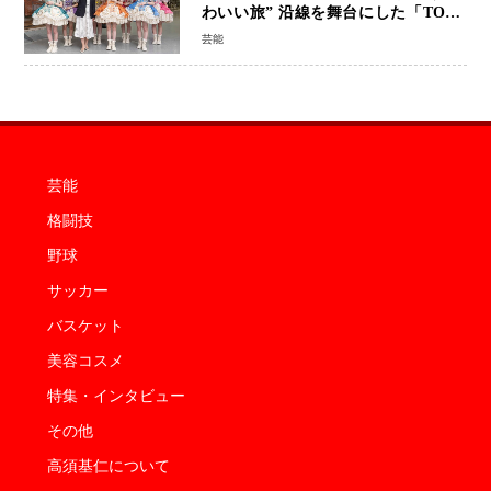
わいい旅” 沿線を舞台にした「TOBU
KAWAII PROJECT」が開幕
芸能
芸能
格闘技
野球
サッカー
バスケット
美容コスメ
特集・インタビュー
その他
高須基仁について