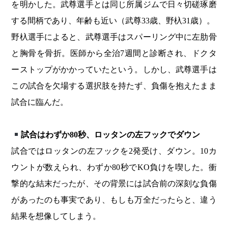
を明かした。武尊選手とは同じ所属ジムで日々切磋琢磨
する間柄であり、年齢も近い（武尊33歳、野杁31歳）。
野杁選手によると、武尊選手はスパーリング中に左肋骨
と胸骨を骨折。医師から全治7週間と診断され、ドクタ
ーストップがかかっていたという。しかし、武尊選手は
この試合を欠場する選択肢を持たず、負傷を抱えたまま
試合に臨んだ。
試合はわずか80秒、ロッタンの左フックでダウン
試合ではロッタンの左フックを2発受け、ダウン。10カ
ウントが数えられ、わずか80秒でKO負けを喫した。衝
撃的な結末だったが、その背景には試合前の深刻な負傷
があったのも事実であり、もしも万全だったらと、違う
結果を想像してしまう。