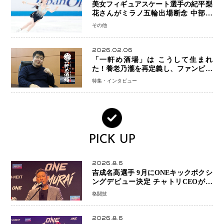
美女フィギュアスケート選手の紀平梨
花さんがミラノ五輪出場断念 中部選
手権欠場を発表「安全最優先の判断」
その他
2026.02.06
「一軒め酒場」は こうして生まれ
た！養老乃瀧を再定義し、ファンビジ
ネスへ─養老乃瀧100％子会社・
特集・インタビュー
FanPlaceCreate代表・谷酒氏が語
る“地道な再発明”の経営哲学
PICK UP
2026.8.6
吉成名高選手 9月にONEキックボクシ
ングデビュー決定 チャトリCEOがサ
プライズ発表 2カ月連続参戦へ
格闘技
2026.8.6