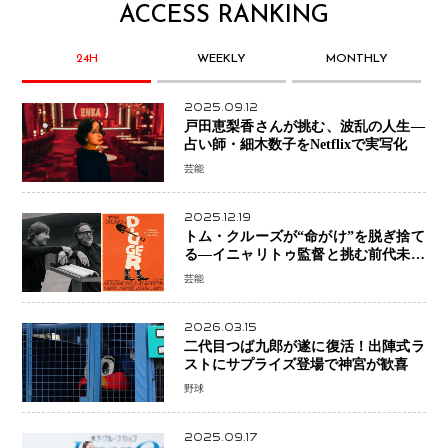
ACCESS RANKING
24H
WEEKLY
MONTHLY
2025.09.12
戸田恵梨香さんが挑む、波乱の人生―
占い師・細木数子をNetflixで実写化
芸能
2025.12.19
トム・クルーズが“命がけ”を脱ぎ捨て
る―イニャリトゥ監督と挑む前代未聞
の大惨事コメディ「DIGGER ディガ
芸能
ー」始動
2026.03.15
二代目つば九郎が遂に復活！出陣式ラ
ストにサプライズ登場で神宮が歓喜
野球
2025.09.17