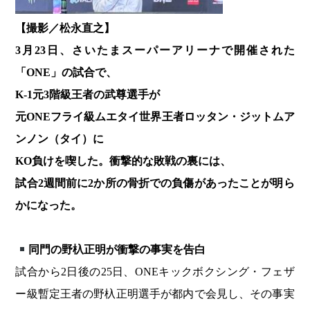
【撮影／松永直之】
3月23日、さいたまスーパーアリーナで開催された
「ONE」の試合で、
K-1元3階級王者の武尊選手が
元ONEフライ級ムエタイ世界王者ロッタン・ジットムア
ンノン（タイ）に
KO負けを喫した。衝撃的な敗戦の裏には、
試合2週間前に2か所の骨折での負傷があったことが明ら
かになった。
同門の野杁正明が衝撃の事実を告白
試合から2日後の25日、ONEキックボクシング・フェザ
ー級暫定王者の野杁正明選手が都内で会見し、その事実