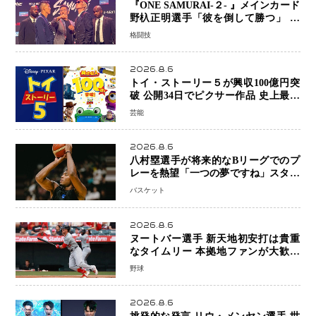
『ONE SAMURAI-２- 』メインカード
野杁正明選手「彼を倒して勝つ」 リ
ウ・メンヤンとの因縁に決着へ 再起
格闘技
を懸けたONEフェザー級トーナメント
初戦
2026.8.6
トイ・ストーリー５が興収100億円突
破 公開34日でピクサー作品 史上最速
日本歴代シリーズ最高更新も目前
芸能
2026.8.6
八村塁選手が将来的なBリーグでのプ
レーを熱望「一つの夢ですね」スター
帰還がリーグ価値を押し上げる可能性
バスケット
2026.8.6
ヌートバー選手 新天地初安打は貴重
なタイムリー 本拠地ファンが大歓声
笑顔で歓喜
野球
2026.8.6