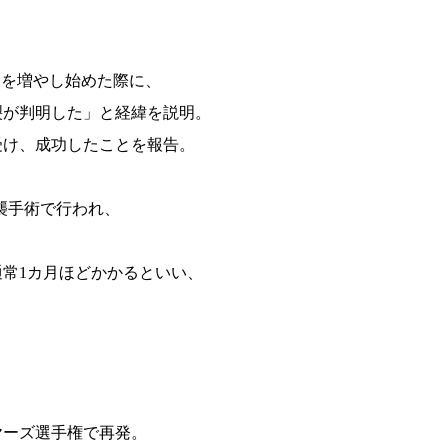
習を増やし始めた際に、
裂が判明した」と経緯を説明。
受け、成功したことを報告。
襲手術で行われ、
常1カ月ほどかかるといい、
。
ーヤーズ選手権で再発。