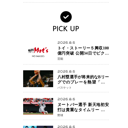
大惨事コメディ「DIGGER
ディガー」始動
PICK UP
2026.8.6
トイ・ストーリー５興収100
億円突破 公開34日でピクサ
ー作品 史上最速 日本歴代シ
芸能
リーズ最高更新も目前
2026.8.6
八村塁選手が将来的なBリー
グでのプレーを熱望「一つ
の夢ですね」スター帰還が
バスケット
リーグ価値を押し上げる可
能性
2026.8.6
ヌートバー選手 新天地初安
打は貴重なタイムリー 本拠
地ファンが大歓声 笑顔で歓
野球
喜
2026.8.6