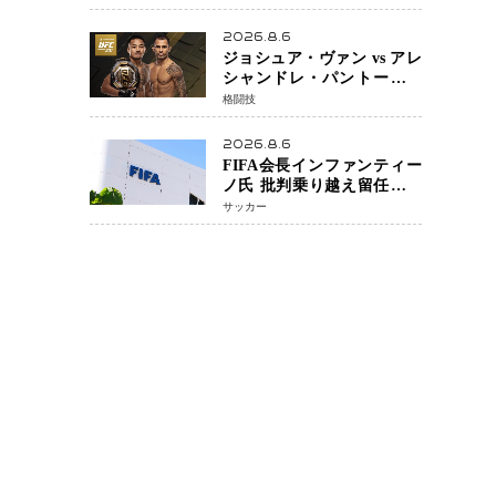
PROJECT」が開幕
2026.8.6
ジョシュア・ヴァン vs アレ
シャンドレ・パントージャ
UFC331メインイベントで再
格闘技
戦決定 「完全決着」に世
界中のファンが熱狂 マネ
2026.8.6
ル・ケイプの王座挑戦は再
FIFA会長インファンティー
び遠のく
ノ氏 批判乗り越え留任決定
世界最大級のスポーツ組織
サッカー
を支える「権威」は揺るが
ず ・・・謝罪と改革姿勢