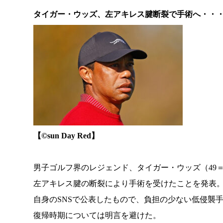
タイガー・ウッズ、左アキレス腱断裂で手術へ・・
【©️sun Day Red】
男子ゴルフ界のレジェンド、タイガー・ウッズ（49＝
左アキレス腱の断裂により手術を受けたことを発表
自身のSNSで公表したもので、負担の少ない低侵襲
復帰時期については明言を避けた。