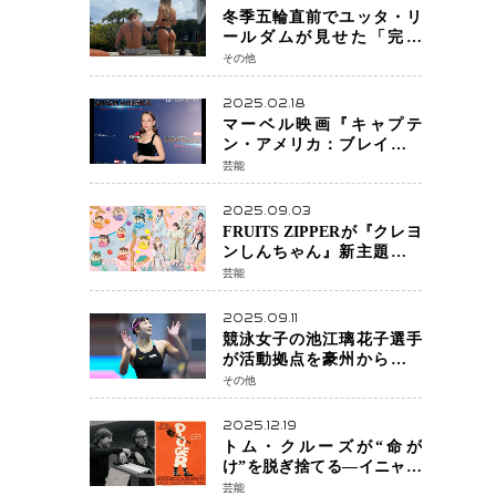
冬季五輪直前でユッタ・リ
ールダムが見せた「完成
形」転倒と涙を越えて─ミラ
その他
ノで金を狙うオランダ女王
の現在地
2025.02.18
マーベル映画『キャプテ
ン・アメリカ：ブレイブ・
ニュー・ワールド』 新ブラ
芸能
ック・ウィドウ役のシラ・
ハースとは！？
2025.09.03
FRUITS ZIPPERが『クレヨ
ンしんちゃん』新主題歌を
担当
芸能
2025.09.11
競泳女子の池江璃花子選手
が活動拠点を豪州から日本
へ！ 豪州での挑戦を糧に、
その他
28年ロサンゼルス五輪へ再
始動
2025.12.19
トム・クルーズが“命が
け”を脱ぎ捨てる―イニャリ
トゥ監督と挑む前代未聞の
芸能