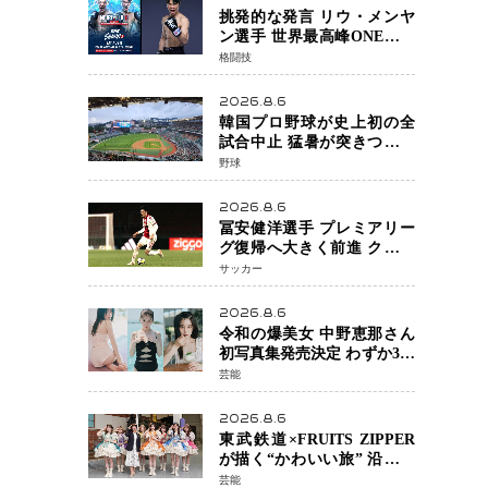
挑発的な発言 リウ・メンヤ
ン選手 世界最高峰ONEで浮
き彫りになる 日本キックボ
格闘技
クシングが直面する“技術
戦”の現在地
2026.8.6
韓国プロ野球が史上初の全
試合中止 猛暑が突きつけた
「屋外スポーツの限界」 日
野球
本発のドーム型施設時代へ
2026.8.6
冨安健洋選手 プレミアリー
グ復帰へ大きく前進 クリス
タルパレス加入目前 メディ
サッカー
カルチェックも通過
2026.8.6
令和の爆美女 中野恵那さん
初写真集発売決定 わずか3日
で2560万インプレッション
芸能
を記録した話題の美貌を凝
縮
2026.8.6
東武鉄道×FRUITS ZIPPER
が描く“かわいい旅” 沿線を
舞台にした「TOBU KAWAII
芸能