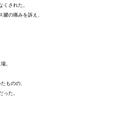
なくされた。
レス腱の痛みを訴え、
欠場。
いたものの、
だった。