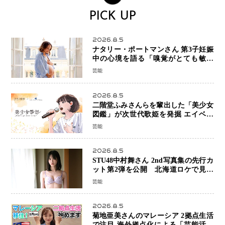
PICK UP
2026.8.5
ナタリー・ポートマンさん 第3子妊娠
中の心境を語る「嗅覚がとても敏感
に」マタニティフォトも公開
芸能
2026.8.5
二階堂ふみさんらを輩出した「美少女
図鑑」が次世代歌姫を発掘 エイベッ
クスと「美少女歌祭2026」開催決定
芸能
福岡審査を初導入で全国規模へ
2026.8.5
STU48中村舞さん 2nd写真集の先行カ
ット第2弾を公開 北海道ロケで見せ
た“大人の魅力”と新たな挑戦
芸能
2026.8.5
菊地亜美さんのマレーシア 2拠点生活
で注目 海外拠点化による「芸能活動