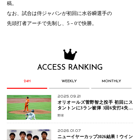
稿。
なお、試合は侍ジャパンが初回に水谷瞬選手の
先頭打者アーチで先制し、5－0で快勝。
ACCESS RANKING
24H
WEEKLY
MONTHLY
2025.09.21
オリオールズ菅野智之投手 初回にス
タントンに3ラン被弾 3回6安打4失点
で降板
野球
2026.01.07
ニューイヤーカップ2026結果！ウイン