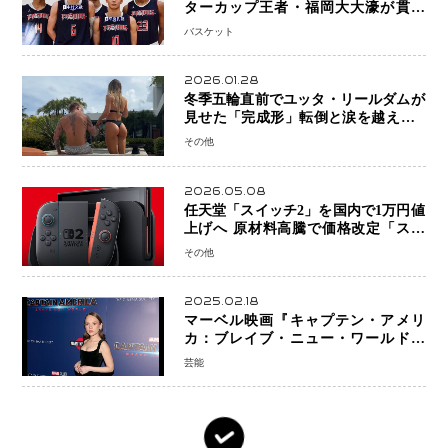
ターカップ王者・福岡大大濠が貫禄
V！ 東山は“背番号継承”で新たな物語
バスケット
を刻む
2026.01.28
冬季五輪直前でユッタ・リールダムが
見せた「完成形」転倒と涙を越えて─
ミラノで金を狙うオランダ女王の現在
その他
地
2026.05.08
任天堂「スイッチ2」を国内で1万円値
上げへ 原材料高騰で価格改定「スイ
ッチオンライン」も引き上げ
その他
2025.02.18
マーベル映画『キャプテン・アメリ
カ：ブレイブ・ニュー・ワールド』
新ブラック・ウィドウ役のシラ・ハー
芸能
スとは！？