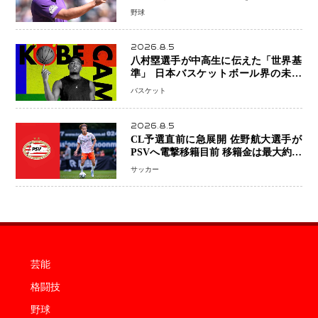
ない」 トレード報道にも冷静な姿勢
野球
2026.8.5
八村塁選手が中高生に伝えた「世界基
準」 日本バスケットボール界の未来
を変える“練習の質”という哲学
バスケット
2026.8.5
CL予選直前に急展開 佐野航大選手が
PSVへ電撃移籍目前 移籍金は最大約31
億円 5年契約締結へ
サッカー
芸能
格闘技
野球