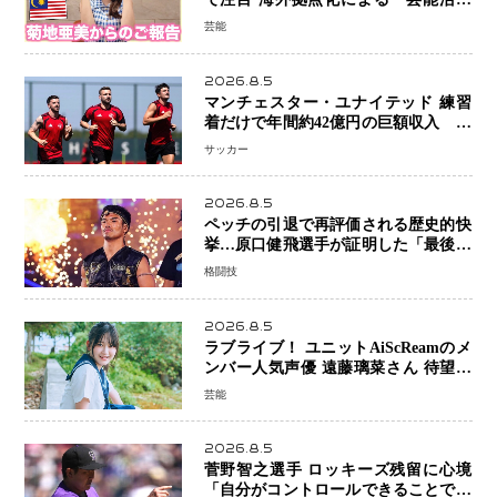
と税務」の関係とは
芸能
2026.8.5
マンチェスター・ユナイテッド 練習
着だけで年間約42億円の巨額収入 世
界最高額級スポンサー契約が示すサッ
サッカー
カーの圧倒的な価値
2026.8.5
ペッチの引退で再評価される歴史的快
挙…原口健飛選手が証明した「最後に
勝ち切る力」
格闘技
2026.8.5
ラブライブ！ ユニットAiScReamのメ
ンバー人気声優 遠藤璃菜さん 待望の
1st写真集が10月6日発売決定！ 沖縄ロ
芸能
ケで魅せる等身大の姿から大人びた表
情まで収録
2026.8.5
菅野智之選手 ロッキーズ残留に心境
「自分がコントロールできることでは