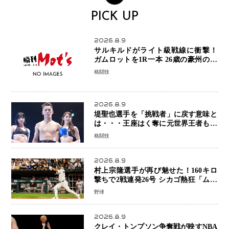
PICK UP
2026.8.9
サルキルドがライト級戦線に衝撃！
ガムロットを1R一本 26歳の豪州の新
星が「トップ戦線」へ名乗り
格闘技
2026.8.9
堤聖也選手を「挑戦者」に戻す意味と
は・・・王座はく奪に元世界王者も疑
問符 見たいのは井上拓真選手、那須
格闘技
川天心選手との交錯
2026.8.9
村上宗隆選手が再び魅せた！160キロ
撃ちで2戦連発26号 シカゴ熱狂「ムネ
はスターだ」米ファンの人気も急上昇
野球
2026.8.9
クレイ・トンプソン争奪戦が映すNBA