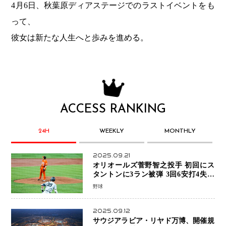
4月6日、秋葉原ディアステージでのラストイベントをも
って、
彼女は新たな人生へと歩みを進める。
ACCESS RANKING
24H
WEEKLY
MONTHLY
2025.09.21
オリオールズ菅野智之投手 初回にス
タントンに3ラン被弾 3回6安打4失点
で降板
野球
2025.09.12
サウジアラビア・リヤド万博、開催規