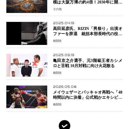
模は大阪万博の約4倍！2030年に開幕
予定
その他
2025.04.19
高田延彦氏、RIZIN「男祭り」出演オ
ファーを辞退 統括本部長時代の役目
「すでに終えています」と明言
格闘技
2025.09.19
亀田京之介選手、元3階級王者カシメ
ロと舌戦 10月対戦に向け火花散る
格闘技
2026.05.08
メイウェザーとパッキャオ再戦へ「48
時間以内に決着」公式戦かエキシビシ
ョンか混迷続く
格闘技