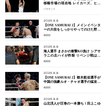
移籍市場の現在地 レイカーズ、ヒー
トが注目する36歳の名シューターをマ
バスケット
ーベリックスが簡単に手放せない理由
2026.8.8
【ONE SAMURAI 2】メインイベンタ
ーの大役をしっかりやってのけた野杁
正明が衝撃のリベンジ！ リウ・メン
格闘技
ヤンを1R・2分59秒KO、左カウンタ
ーで完全決着
2026.8.8
海人選手 まさかの衝撃KO負け シアサ
ラニの左ハイが炸裂 リベンジ戦は一
瞬で決着
格闘技
2026.8.8
【ONE SAMURAI 2】都木航佑選手が
中国の強豪ルオ・チャオ選手の猛攻を
受けながらも的確な攻撃で応戦 最後
格闘技
まで打ち合うも判定でチャオに軍配
2026.8.8
山北渓人が圧巻の一本勝ち！田上こゆ