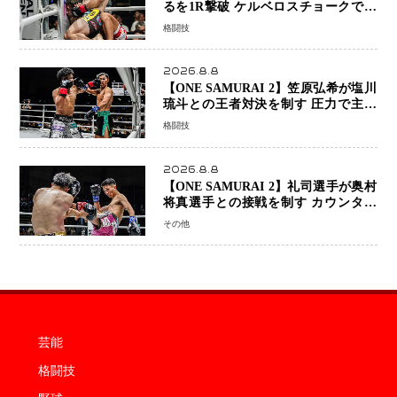
るを1R撃破 ケルベロスチョークで存
在感を示す
格闘技
2026.8.8
【ONE SAMURAI 2】笠原弘希が塩川
琉斗との王者対決を制す 圧力で主導
権を握り判定勝利
格闘技
2026.8.8
【ONE SAMURAI 2】礼司選手が奥村
将真選手との接戦を制す カウンター
と正確な打撃で判定勝利
その他
芸能
格闘技