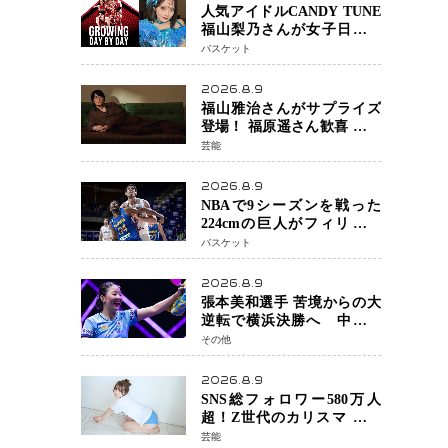
人気アイドルCANDY TUNE
福山梨乃さんが女子日本代
表戦に登場 8月14日「三井不
バスケット
動産カップ」でスペシャル
ゲスト 大のバスケ好きと
2026.8.9
して魅力を発信
福山雅治さんがサプライズ
登場！ 福原遥さん歓喜 主演
映画『あの星が降る丘で、
芸能
君とまた出会いたい。』舞
台あいさつ
2026.8.9
NBAで9シーズンを戦った
224cmの巨人がフィリピン
へ ボバン・マリヤノビッチ
バスケット
ジョーンズカップで新たな
挑戦
2026.8.9
張本美和選手 苦境からの大
逆転で横浜決勝へ 中国の
難敵・王芸迪選手を撃破
その他
「ここからまた行くぞ」
兄・智和選手との兄妹Vにも
2026.8.9
期待
SNS総フォロワー580万人
超！Z世代のカリスマ さく
らさん 待望の1st写真集が11
芸能