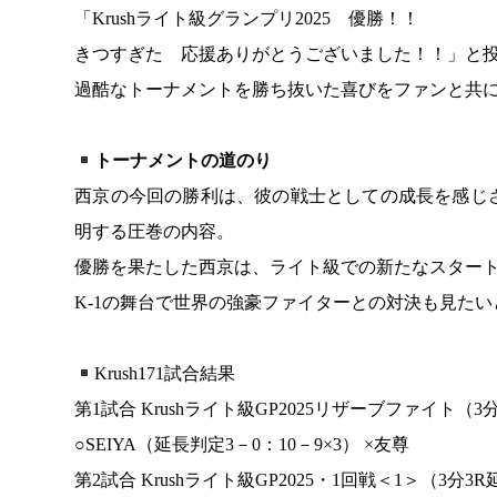
「Krushライト級グランプリ2025 優勝！！
きつすぎた 応援ありがとうございました！！」と
過酷なトーナメントを勝ち抜いた喜びをファンと共
トーナメントの道のり
西京の今回の勝利は、彼の戦士としての成長を感じ
明する圧巻の内容。
優勝を果たした西京は、ライト級での新たなスター
K-1の舞台で世界の強豪ファイターとの対決も見たい
Krush171試合結果
第1試合 Krushライト級GP2025リザーブファイト（3
○SEIYA（延長判定3－0：10－9×3） ×友尊
第2試合 Krushライト級GP2025・1回戦＜1＞（3分3R