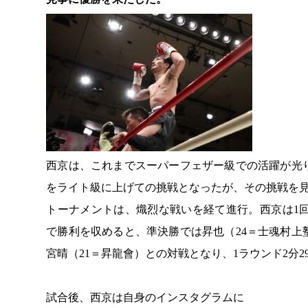
西京は、これまでスーパーフェザー級での活躍が光り
をライト級に上げての挑戦となったが、その挑戦を
トーナメントは、熾烈な戦いを経て進行。西京は1回戦で
で勝利を収めると、準決勝では昇也（24＝士魂村上
宮晴（21＝昇龍會）との対戦となり、1ラウンド2分
試合後、西京は自身のインスタグラムに