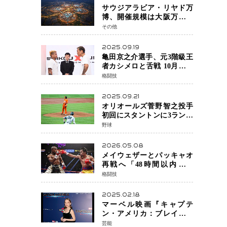
サウジアラビア・リヤド万
博、開催規模は大阪万博の
約4倍！2030年に開幕予定
その他
2025.09.19
亀田京之介選手、元3階級王
者カシメロと舌戦 10月対戦
に向け火花散る
格闘技
2025.09.21
オリオールズ菅野智之投手
初回にスタントンに3ラン被
弾 3回6安打4失点で降板
野球
2026.05.08
メイウェザーとパッキャオ
再戦へ「48時間以内に決
着」公式戦かエキシビショ
格闘技
ンか混迷続く
2025.02.18
マーベル映画『キャプテ
ン・アメリカ：ブレイブ・
ニュー・ワールド』 新ブラ
芸能