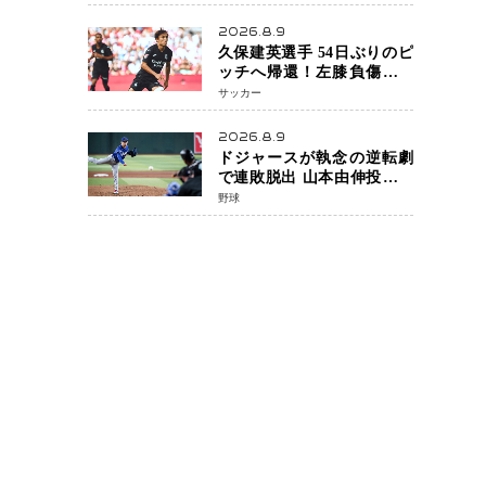
月5日発売決定 沖縄で“今し
か残せない姿”を撮影
2026.8.9
久保建英選手 54日ぶりのピ
ッチへ帰還！左膝負傷から
待望の実戦復帰
サッカー
2026.8.9
ドジャースが執念の逆転劇
で連敗脱出 山本由伸投手は
107球の力投 大谷翔平選手が
野球
延長10回に勝利を呼び込む
一打！