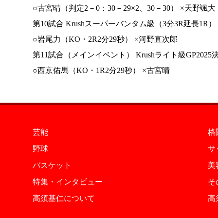
○古宮晴（判定2－0：30－29×2、30－30） ×天野颯大
第10試合 Krushスーパーバンタム級（3分3R延長1R）
○岩尾力（KO・2R2分29秒） ×河野直次郎
第11試合（メインイベント） Krushライト級GP2025
○西京佑馬（KO・1R2分29秒） ×古宮晴
芸能
格
野球
サ
バスケット
美
特集・インタビュー
そ
高須基仁について
高