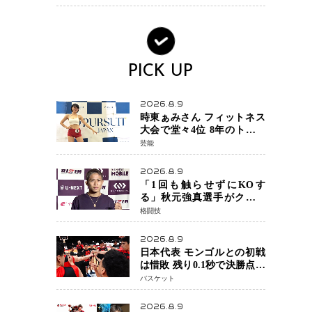
ック・ウィドウ役のシラ・
ハースとは！？
PICK UP
2026.8.9
時東ぁみさん フィットネス
大会で堂々4位 8年のトレー
ニングが生んだ健康美「4位
芸能
になってホッとしていま
す」
2026.8.9
「1回も触らせずにKOす
る」秋元強真選手がクレベ
ル・コイケ戦に自信 青木
格闘技
真也と2カ月の寝技対策「引
き込まれても大丈夫」
2026.8.9
日本代表 モンゴルとの初戦
は惜敗 残り0.1秒で決勝点を
許すもハーパージュニア15
バスケット
得点 カーク18得点と存在感
2026.8.9