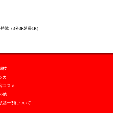
決勝戦（3分3R延長1R）
闘技
ッカー
容コスメ
の他
須基一朗について