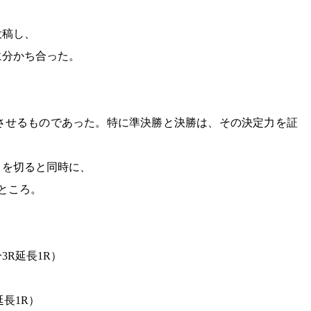
投稿し、
に分かち合った。
させるものであった。特に準決勝と決勝は、その決定力を証
トを切ると同時に、
ところ。
分3R延長1R）
延長1R）