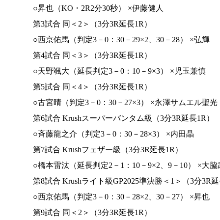
○昇也（KO・2R2分30秒） ×伊藤健人
第3試合 同＜2＞（3分3R延長1R）
○西京佑馬（判定3－0：30－29×2、30－28） ×弘輝
第4試合 同＜3＞（3分3R延長1R）
○天野颯大（延長判定3－0：10－9×3） ×児玉兼慎
第5試合 同＜4＞（3分3R延長1R）
○古宮晴（判定3－0：30－27×3） ×永澤サムエル聖光
第6試合 Krushスーパーバンタム級（3分3R延長1R）
○斉藤龍之介（判定3－0：30－28×3） ×内田晶
第7試合 Krushフェザー級（3分3R延長1R）
○橋本雷汰（延長判定2－1：10－9×2、9－10） ×大
第8試合 Krushライト級GP2025準決勝＜1＞（3分3R
○西京佑馬（判定3－0：30－28×2、30－27） ×昇也
第9試合 同＜2＞（3分3R延長1R）