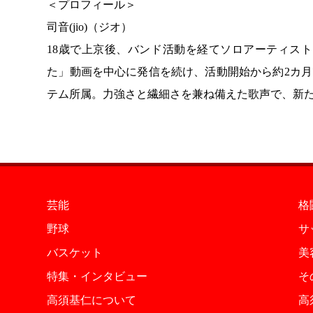
＜プロフィール＞
司音(jio)（ジオ）
18歳で上京後、バンド活動を経てソロアーティス
た」動画を中心に発信を続け、活動開始から約2カ月でY
テム所属。力強さと繊細さを兼ね備えた歌声で、新
芸能
格
野球
サ
バスケット
美
特集・インタビュー
そ
高須基仁について
高