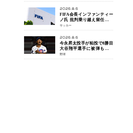
戦決定 「完全決着」に世
界中のファンが熱狂 マネ
2026.8.6
ル・ケイプの王座挑戦は再
FIFA会長インファンティー
び遠のく
ノ氏 批判乗り越え留任決定
世界最大級のスポーツ組織
サッカー
を支える「権威」は揺るが
ず ・・・謝罪と改革姿勢
2026.8.6
今永昇太投手が粘投で8勝目
大谷翔平選手に被弾も「穴
がない打者」と脱帽
野球