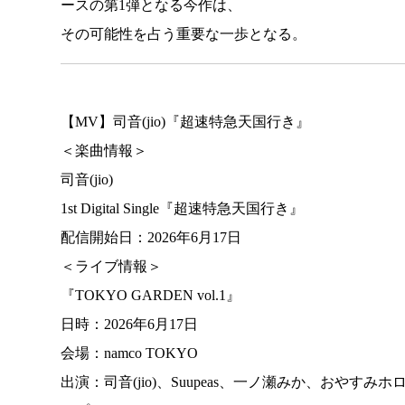
ースの第1弾となる今作は、
その可能性を占う重要な一歩となる。
【MV】司音(jio)『超速特急天国行き』
＜楽曲情報＞
司音(jio)
1st Digital Single『超速特急天国行き』
配信開始日：2026年6月17日
＜ライブ情報＞
『TOKYO GARDEN vol.1』
日時：2026年6月17日
会場：namco TOKYO
出演：司音(jio)、Suupeas、一ノ瀬みか、おやすみホ