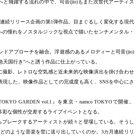
と飛躍する流れの中で、司音(jio)もまた次世代アーティス
月連続リリース企画の第1弾作品。目まぐるしく変化する現代
への憧れをノスタルジックな視点で描いたセンチメンタル・
ドアプローチを融合。浮遊感のあるメロディーと司音(jio)
急天国行き”へと誘う作品に仕上がっている。
に撮影。レトロな空気感と近未来的な映像演出を掛け合わせ
表現した。映像作品としての完成度も高く、SNSを中心にさ
O GARDEN vol.1』を東京・namco TOKYOで開催。
え、多彩な個性が交差するライブイベントとなる。
からブレークするアーティストが続々と登場している。そうし
の先どのような音楽を世に送り出していくのか。3カ月連続リリ