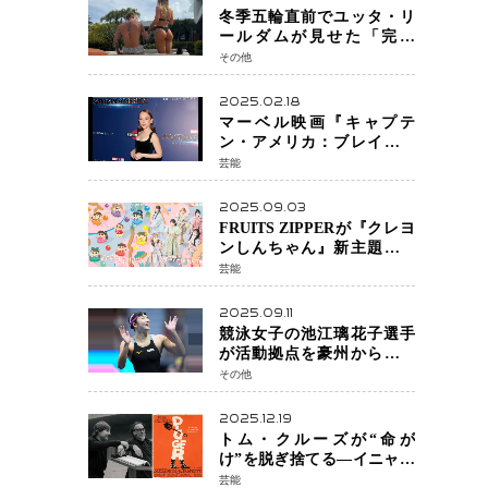
冬季五輪直前でユッタ・リ
ールダムが見せた「完成
形」転倒と涙を越えて─ミラ
その他
ノで金を狙うオランダ女王
の現在地
2025.02.18
マーベル映画『キャプテ
ン・アメリカ：ブレイブ・
ニュー・ワールド』 新ブラ
芸能
ック・ウィドウ役のシラ・
ハースとは！？
2025.09.03
FRUITS ZIPPERが『クレヨ
ンしんちゃん』新主題歌を
担当
芸能
2025.09.11
競泳女子の池江璃花子選手
が活動拠点を豪州から日本
へ！ 豪州での挑戦を糧に、
その他
28年ロサンゼルス五輪へ再
始動
2025.12.19
トム・クルーズが“命が
け”を脱ぎ捨てる―イニャリ
トゥ監督と挑む前代未聞の
芸能