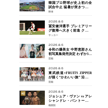
韓国プロ野球が史上初の全
試合中止 猛暑が突きつけた
「屋外スポーツの限界」 日
野球
本発のドーム型施設時代へ
2026.8.6
冨安健洋選手 プレミアリー
グ復帰へ大きく前進 クリス
タルパレス加入目前 メディ
サッカー
カルチェックも通過
2026.8.6
令和の爆美女 中野恵那さん
初写真集発売決定 わずか3日
で2560万インプレッション
芸能
を記録した話題の美貌を凝
縮
2026.8.6
東武鉄道×FRUITS ZIPPER
が描く“かわいい旅” 沿線を
舞台にした「TOBU KAWAII
芸能
PROJECT」が開幕
2026.8.6
ジョシュア・ヴァン vs アレ
シャンドレ・パントージャ
UFC331メインイベントで再
格闘技