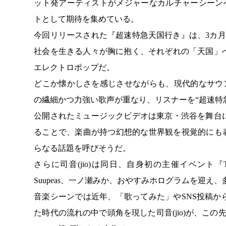
ット発アーティストがメジャーなカルチャーシーンへ
トとして期待を集めている。
今回リリースされた『超速特急天国行き』は、3カ
社会を生きる人々が胸に抱く、それぞれの「天国」
エレクトロポップだ。
どこか懐かしさを感じさせながらも、現代的なサウン
の繊細かつ力強い歌声が重なり、リスナーを“超速特
公開されたミュージックビデオは東京・渋谷を舞台
ることで、楽曲が持つ幻想的な世界観を視覚的にも
らなる話題を呼びそうだ。
さらに司音(jio)は同日、自身初の主催イベント『TOKY
Suupeas、一ノ瀬みか、おやすみホログラムを迎
音楽シーンでは近年、「歌ってみた」やSNS投稿
た時代の流れの中で頭角を現した司音(jio)が、こ