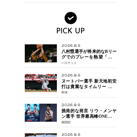
大惨事コメディ「DIGGER
ディガー」始動
PICK UP
2026.8.6
八村塁選手が将来的なBリー
グでのプレーを熱望「一つ
の夢ですね」スター帰還が
バスケット
リーグ価値を押し上げる可
能性
2026.8.6
ヌートバー選手 新天地初安
打は貴重なタイムリー 本拠
地ファンが大歓声 笑顔で歓
野球
喜
2026.8.6
挑発的な発言 リウ・メンヤ
ン選手 世界最高峰ONEで浮
き彫りになる 日本キックボ
格闘技
クシングが直面する“技術
戦”の現在地
2026.8.6