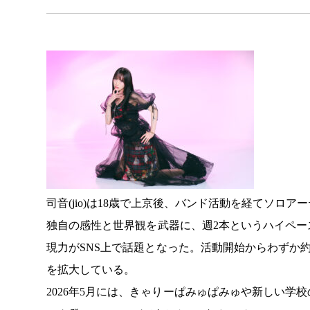
司音(jio)は18歳で上京後、バンド活動を経てソロア
独自の感性と世界観を武器に、週2本というハイペ
現力がSNS上で話題となった。活動開始からわずか約2
を拡大している。
2026年5月には、きゃりーぱみゅぱみゅや新しい