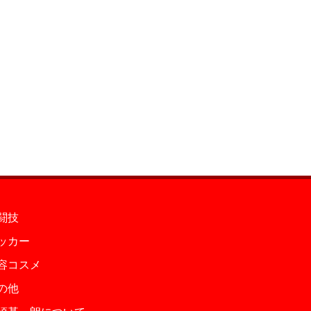
闘技
ッカー
容コスメ
の他