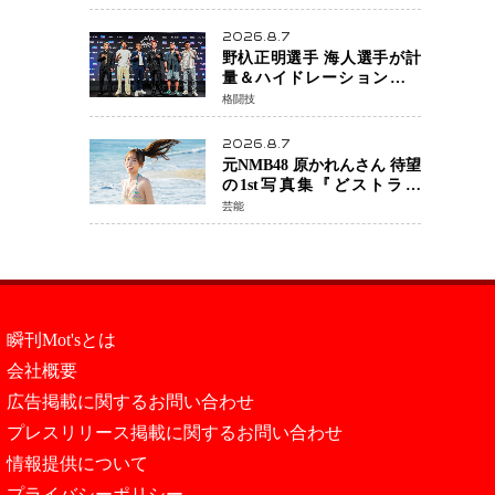
日公開 未来の自分との対話
を描く注目作
2026.8.7
野杁正明選手 海人選手が計
量＆ハイドレーションテス
トをクリア「ONE
格闘技
SAMURAI 2」決戦へ万全の
準備整う
2026.8.7
元NMB48 原かれんさん 待望
の1st写真集『どストライ
ク』発売決定 バリで魅せる
芸能
25歳の新境地
瞬刊Mot'sとは
会社概要
広告掲載に関するお問い合わせ
プレスリリース掲載に関するお問い合わせ
情報提供について
プライバシーポリシー