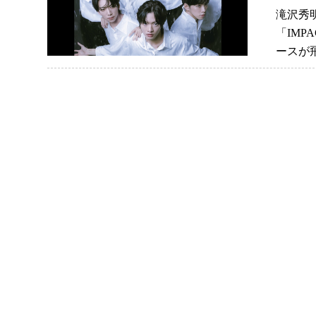
滝沢秀明
「IMP
ースが飛び