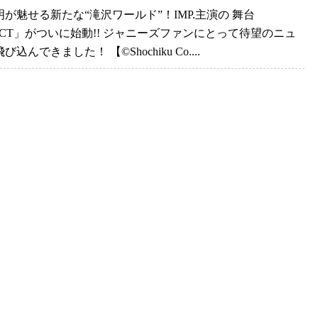
が魅せる新たな“滝沢ワールド”！IMP.主演の 舞台
ACT」がついに始動!! ジャニーズファンにとって待望のニュ
込んできました！ 【©️Shochiku Co....