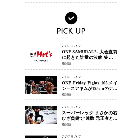
術を見せたい」
PICK UP
2026.8.7
ONE SAMURAI-2- 大会直前
に起きた計量の波紋 笠原弘
希ら注目ファイターは契約
格闘技
体重で決戦へ、山本歩夢と
平山諒選手戦は中止に
2026.8.7
ONE Friday Fights 165メイ
ン＝スアキムが195cmのナビ
ル・アナンからダウン奪
格闘技
取！猛反撃を耐え抜き判定
勝利、8連勝を達成
2026.8.7
スーパーレック まさかの右
ひざ負傷で4連敗 元王者とし
て異例の苦境…「アクシデ
格闘技
ント」でも消えない危険信
号
2026.8.7