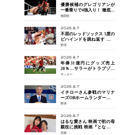
優勝候補のグレゴリアンが
一番乗りで4強入り！ 徹底し
たローキックでウスビャン
格闘技
を攻略、判定勝利
2026.8.7
不屈のレッドソックス 5度の
ビハインドを跳ね返す 延長
13回サヨナラ勝ち 吉田正尚
野球
選手も2安打1打点で貢献 4得
点以上は驚異の28連勝
2026.8.7
年俸31億円にグッズ売上
20％…サラーがトラブゾン
スポル加入 世界サッカーは
サッカー
「五大リーグ一強」から新
時代へ
2026.8.7
イチローさん参戦のマリナ
ーズOBホームランダービー
が無料生配信 北米ならで
野球
はの“魅せる興行”に世界が
注目
2026.8.7
はるな愛さん 映画で初の母
親役に挑戦 映画『となりの
とらんす少女ちゃん』11月7
芸能