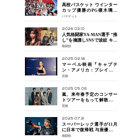
高校バスケット ウインター
カップ優勝のPG榎木璃旺
（えのき・りお）がプロの
バスケット
現場へ―。
2026.03.10
人気格闘家YA-MAN選手 “推
し”を擁護しSNSで波紋 キャ
バクラ番組騒動に参戦…結
格闘技
果的にPR効果も？
2025.02.18
マーベル映画『キャプテ
ン・アメリカ：ブレイブ・
ニュー・ワールド』 新ブラ
芸能
ック・ウィドウ役のシラ・
ハースとは！？
2025.05.06
嵐、来年春予定のコンサー
トツアーをもって解散 フ
ァンクラブも2026年5月末で
芸能
活動終了
2025.07.31
スーパーレック選手が11月
に日本で復帰戦 与座優貴選
手との激突に「すべての技
格闘技