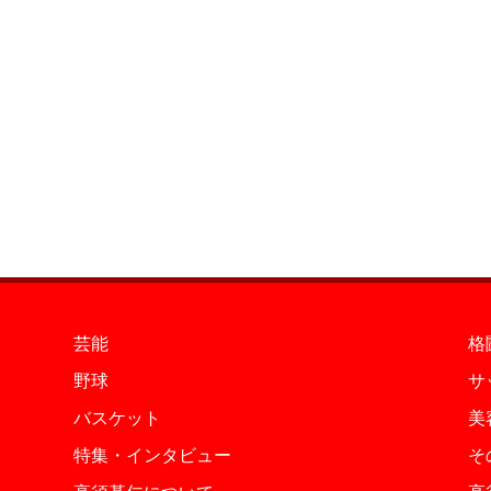
芸能
格
野球
サ
バスケット
美
特集・インタビュー
そ