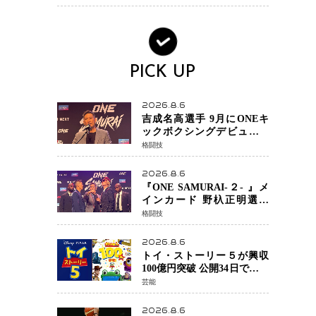
PICK UP
2026.8.6
吉成名高選手 9月にONEキ
ックボクシングデビュー決
定 チャトリCEOがサプライ
格闘技
ズ発表 2カ月連続参戦へ
2026.8.6
『ONE SAMURAI-２- 』メ
インカード 野杁正明選手
「彼を倒して勝つ」 リウ・
格闘技
メンヤンとの因縁に決着へ
再起を懸けたONEフェザー
2026.8.6
級トーナメント初戦
トイ・ストーリー５が興収
100億円突破 公開34日でピク
サー作品 史上最速 日本歴代
芸能
シリーズ最高更新も目前
2026.8.6