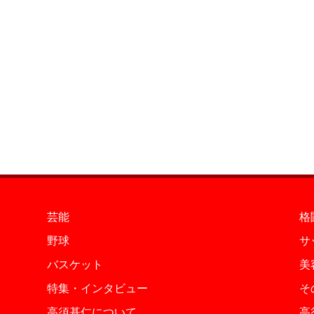
芸能
格
野球
サ
バスケット
美
特集・インタビュー
そ
高須基仁について
高