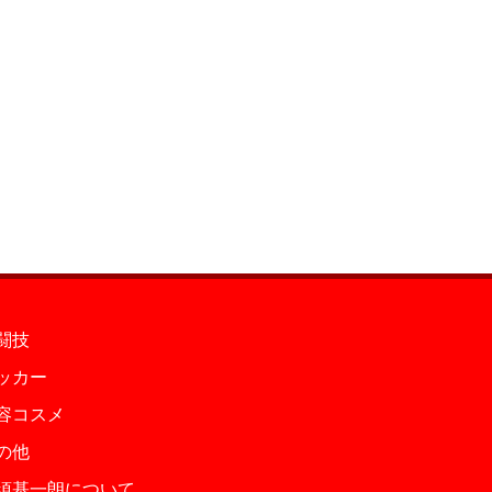
闘技
ッカー
容コスメ
の他
須基一朗について