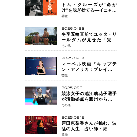
トム・クルーズが“命が
け”を脱ぎ捨てる―イニャリ
トゥ監督と挑む前代未聞の
芸能
大惨事コメディ「DIGGER
ディガー」始動
2026.01.28
冬季五輪直前でユッタ・リ
ールダムが見せた「完成
形」転倒と涙を越えて─ミラ
その他
ノで金を狙うオランダ女王
の現在地
2025.02.18
マーベル映画『キャプテ
ン・アメリカ：ブレイブ・
ニュー・ワールド』 新ブラ
芸能
ック・ウィドウ役のシラ・
ハースとは！？
2025.09.11
競泳女子の池江璃花子選手
が活動拠点を豪州から日本
へ！ 豪州での挑戦を糧に、
その他
28年ロサンゼルス五輪へ再
始動
2025.09.12
戸田恵梨香さんが挑む、波
乱の人生―占い師・細木数
子をNetflixで実写化
芸能