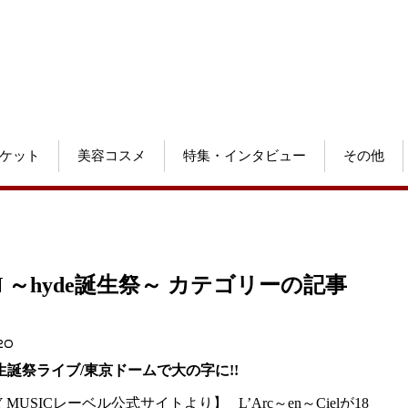
ケット
美容コスメ
特集・インタビュー
その他
TION ～hyde誕生祭～ カテゴリーの記事
20
が生誕祭ライブ/東京ドームで大の字に!!
Y MUSICレーベル公式サイトより】 L’Arc～en～Cielが18