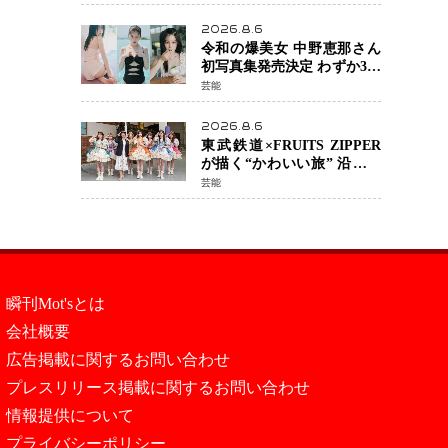
カルチェックも通過
2026.8.6
令和の爆美女 中野恵那さん
初写真集発売決定 わずか3日
で2560万インプレッション
芸能
を記録した話題の美貌を凝
縮
2026.8.6
東武鉄道×FRUITS ZIPPER
が描く“かわいい旅” 沿線を
舞台にした「TOBU KAWAII
芸能
PROJECT」が開幕
瞬刊Mot'sとは
会社概要
広告掲載に関するお問い合わせ
プレスリリース掲載に関するお問い合わせ
情報提供について
プライバシーポリシー