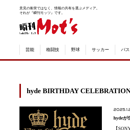
意見の衝突ではなく、情報の共有を選ぶメディア。
それが『瞬刊モッツ』です。
芸能
格闘技
野球
サッカー
バス
hyde BIRTHDAY CELEBRA
2025.1.
hyde
【SON