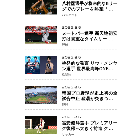
八村塁選手が将来的なBリー
グでのプレーを熱望「一つ
の夢ですね」スター帰還が
バスケット
リーグ価値を押し上げる可
能性
2026.8.6
ヌートバー選手 新天地初安
打は貴重なタイムリー 本拠
地ファンが大歓声 笑顔で歓
野球
喜
2026.8.6
挑発的な発言 リウ・メンヤ
ン選手 世界最高峰ONEで浮
き彫りになる 日本キックボ
格闘技
クシングが直面する“技術
戦”の現在地
2026.8.6
韓国プロ野球が史上初の全
試合中止 猛暑が突きつけた
「屋外スポーツの限界」 日
野球
本発のドーム型施設時代へ
2026.8.6
冨安健洋選手 プレミアリー
グ復帰へ大きく前進 クリス
タルパレス加入目前 メディ
サッカー