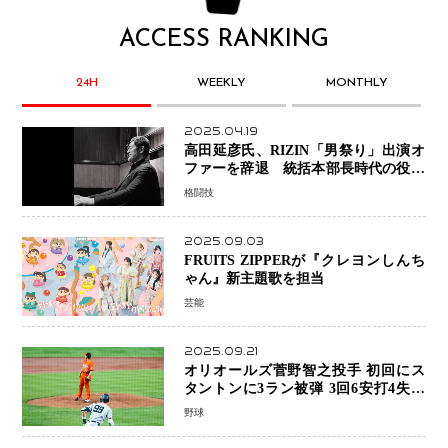
ACCESS RANKING
24H
WEEKLY
MONTHLY
2025.04.19
高田延彦氏、RIZIN「男祭り」出演オ
ファーを辞退 統括本部長時代の役目
「すでに終えています」と明言
格闘技
2025.09.03
FRUITS ZIPPERが『クレヨンしんち
ゃん』新主題歌を担当
芸能
2025.09.21
オリオールズ菅野智之投手 初回にス
タントンに3ラン被弾 3回6安打4失点
で降板
野球