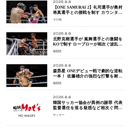
2026.8.8
【ONE SAMURAI 2】礼司選手が奥村
将真選手との接戦を制す カウンター
と正確な打撃で判定勝利
その他
2026.8.8
北野克樹選手が 嵐舞選手との激闘を
KOで制す ローブローが相次ぐ波乱の
展開…涙の勝利「生まれてくる娘のた
格闘技
めに750万円を使いたい」
2026.8.8
森昴星 ONEデビュー戦で劇的な逆転
一本！ 佐藤雄介の強烈な打撃を耐え
抜き、リアネイキッドチョークで勝利
格闘技
2026.8.8
韓国サッカー協会が異例の謝罪 代表
監督選任を巡る疑惑など相次ぐ問題
「組織の刷新」誓う
サッカー