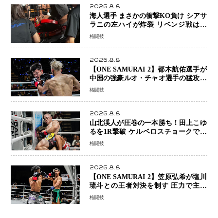
2026.8.8
海人選手 まさかの衝撃KO負け シアサ
ラニの左ハイが炸裂 リベンジ戦は一
瞬で決着
格闘技
2026.8.8
【ONE SAMURAI 2】都木航佑選手が
中国の強豪ルオ・チャオ選手の猛攻を
受けながらも的確な攻撃で応戦 最後
格闘技
まで打ち合うも判定でチャオに軍配
2026.8.8
山北渓人が圧巻の一本勝ち！田上こゆ
るを1R撃破 ケルベロスチョークで存
在感を示す
格闘技
2026.8.8
【ONE SAMURAI 2】笠原弘希が塩川
琉斗との王者対決を制す 圧力で主導
権を握り判定勝利
格闘技