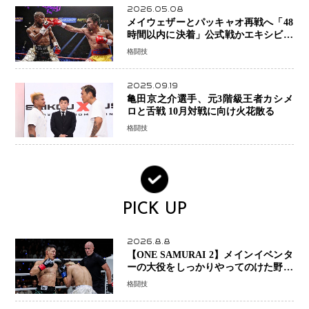
2026.05.08
メイウェザーとパッキャオ再戦へ「48
時間以内に決着」公式戦かエキシビシ
ョンか混迷続く
格闘技
2025.09.19
亀田京之介選手、元3階級王者カシメ
ロと舌戦 10月対戦に向け火花散る
格闘技
PICK UP
2026.8.8
【ONE SAMURAI 2】メインイベンタ
ーの大役をしっかりやってのけた野杁
正明が衝撃のリベンジ！ リウ・メン
格闘技
ヤンを1R・2分59秒KO、左カウンタ
ーで完全決着