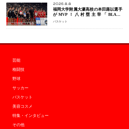
2026.8.8
福岡大学附属大濠高校の本田蕗以選手
がMVP！八村塁主宰「BLACK
SAMURAI SUMMIT 2026」で存在
バスケット
感 NBAへの夢へ大きな一歩「自信に
なった」
芸能
格闘技
野球
サッカー
バスケット
美容コスメ
特集・インタビュー
その他