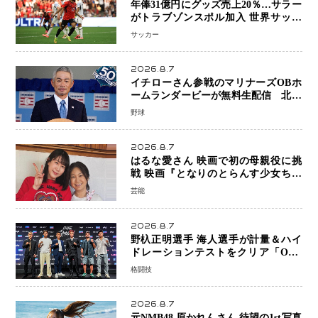
年俸31億円にグッズ売上20％…サラー
がトラブゾンスポル加入 世界サッカ
ーは「五大リーグ一強」から新時代へ
サッカー
2026.8.7
イチローさん参戦のマリナーズOBホ
ームランダービーが無料生配信 北米
ならではの“魅せる興行”に世界が注目
野球
2026.8.7
はるな愛さん 映画で初の母親役に挑
戦 映画『となりのとらんす少女ちゃ
ん』11月7日公開 未来の自分との対話
芸能
を描く注目作
2026.8.7
野杁正明選手 海人選手が計量＆ハイ
ドレーションテストをクリア「ONE
SAMURAI 2」決戦へ万全の準備整う
格闘技
2026.8.7
元NMB48 原かれんさん 待望の1st写真