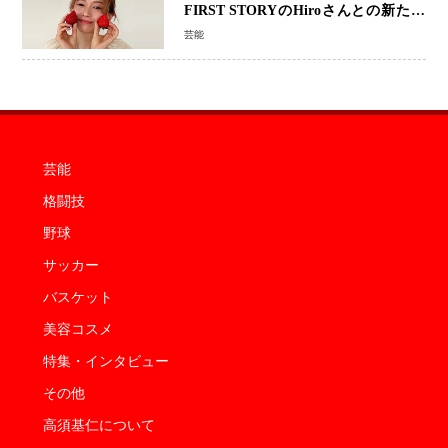
FIRST STORYのHiroさんとの新たな
家族生活「母子ともに健康」
芸能
芸能
格闘技
野球
サッカー
バスケット
美容コスメ
特集・インタビュー
その他
高須基仁について