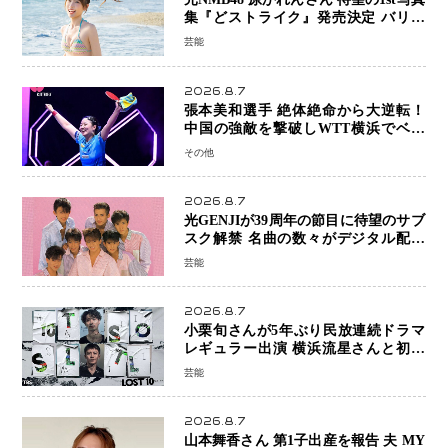
集『どストライク』発売決定 バリで
魅せる25歳の新境地
芸能
2026.8.7
張本美和選手 絶体絶命から大逆転！
中国の強敵を撃破しWTT横浜でベス
ト8進出
その他
2026.8.7
光GENJIが39周年の節目に待望のサブ
スク解禁 名曲の数々がデジタル配信
へ 40周年へ向け1年間で全作品を順次
芸能
公開
2026.8.7
小栗旬さんが5年ぶり民放連続ドラマ
レギュラー出演 横浜流星さんと初共
演『LOST10』で異色バディ結成
芸能
2026.8.7
山本舞香さん 第1子出産を報告 夫 MY