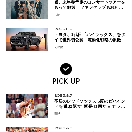
嵐、来年春予定のコンサートツアーを
もって解散 ファンクラブも2026年5
月末で活動終了
芸能
2025.11.10
トヨタ、9代目「ハイラックス」をタ
イで世界初公開 電動化戦略の象徴と
なるBEVモデルを初設定
その他
PICK UP
2026.8.7
不屈のレッドソックス 5度のビハイン
ドを跳ね返す 延長13回サヨナラ勝
ち 吉田正尚選手も2安打1打点で貢献 4
野球
得点以上は驚異の28連勝
2026.8.7