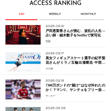
ACCESS RANKING
24H
WEEKLY
MONTHLY
2025.09.12
戸田恵梨香さんが挑む、波乱の人生―
占い師・細木数子をNetflixで実写化
芸能
2025.09.17
美女フィギュアスケート選手の紀平梨
花さんがミラノ五輪出場断念 中部選
手権欠場を発表「安全最優先の判断」
その他
2026.02.19
7300万ポンドの“賭け”はなぜ外れたの
か！？マンU、サンチョをフリー放出
へ・・・補強戦略の転換点に
サッカー
2025.05.06