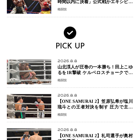
時間以内に決着」公式戦かエキシビシ
ョンか混迷続く
格闘技
PICK UP
2026.8.8
山北渓人が圧巻の一本勝ち！田上こゆ
るを1R撃破 ケルベロスチョークで存
在感を示す
格闘技
2026.8.8
【ONE SAMURAI 2】笠原弘希が塩川
琉斗との王者対決を制す 圧力で主導
権を握り判定勝利
格闘技
2026.8.8
【ONE SAMURAI 2】礼司選手が奥村