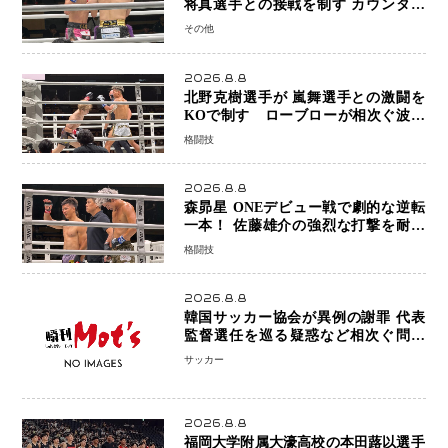
将真選手との接戦を制す カウンター
と正確な打撃で判定勝利
その他
2026.8.8
北野克樹選手が 嵐舞選手との激闘を
KOで制す ローブローが相次ぐ波乱
の展開…涙の勝利「生まれてくる娘の
格闘技
ために750万円を使いたい」
2026.8.8
森昴星 ONEデビュー戦で劇的な逆転
一本！ 佐藤雄介の強烈な打撃を耐え
抜き、リアネイキッドチョークで勝利
格闘技
2026.8.8
韓国サッカー協会が異例の謝罪 代表
監督選任を巡る疑惑など相次ぐ問題
「組織の刷新」誓う
サッカー
2026.8.8
福岡大学附属大濠高校の本田蕗以選手