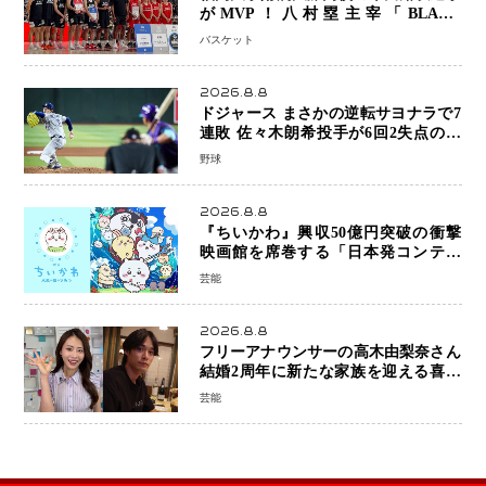
がMVP！八村塁主宰「BLACK
SAMURAI SUMMIT 2026」で存在
バスケット
感 NBAへの夢へ大きな一歩「自信に
なった」
2026.8.8
ドジャース まさかの逆転サヨナラで7
連敗 佐々木朗希投手が6回2失点の力
投も勝利届かず、大谷翔平は好機で悔
野球
しい併殺打
2026.8.8
『ちいかわ』興収50億円突破の衝撃
映画館を席巻する「日本発コンテン
ツ」の強さ スパイダーマン、モアナ
芸能
ら世界級作品と並ぶ存在感
2026.8.8
フリーアナウンサーの高木由梨奈さん
結婚2周年に新たな家族を迎える喜び
を報告 夫・岸田タツヤさんと連名
芸能
「夫婦ともに幸せに感じています」