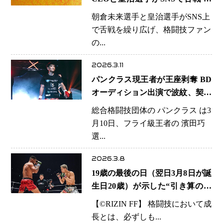
戦現実味も、問われるファイター
朝倉未来選手と皇治選手がSNS上
としての立ち位置
で舌戦を繰り広げ、格闘技ファン
の...
2026.3.11
パンクラス現王者が王座剥奪 BD
オーディション出演で波紋、契約
違反で厳格な処分
総合格闘技団体の パンクラス は3
月10日、フライ級王者の 濱田巧
選...
2026.3.8
19歳の最後の日（翌日3月8日が誕
生日20歳）が示した“引き算の進
化” 秋元強真選手ミックス撃破
【©️RIZIN FF】 格闘技において成
で世界に宣戦布告―継承された朝
長とは、必ずしも...