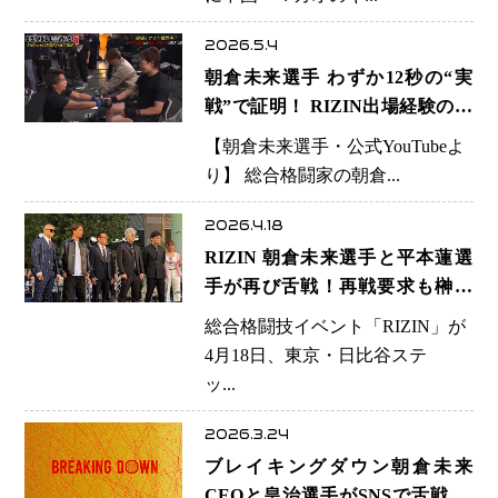
2026.5.4
朝倉未来選手 わずか12秒の“実
戦”で証明！ RIZIN出場経験の選
手を沈めた一撃の意味
【朝倉未来選手・公式YouTubeよ
り】 総合格闘家の朝倉...
2026.4.18
RIZIN 朝倉未来選手と平本蓮選
手が再び舌戦！再戦要求も榊原
CEOは慎重姿勢「焦ってカード
総合格闘技イベント「RIZIN」が
は組まない」
4月18日、東京・日比谷ステ
ッ...
2026.3.24
ブレイキングダウン朝倉未来
CEOと皇治選手がSNSで舌戦 参