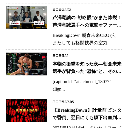
倉イズムと、大晦日王座戦の現実
味
2026.1.15
芦澤竜誠の“戦略眼”がまた炸裂！
芦澤竜誠選手への電撃オファーは
BreakingDownの未来を読む一手
BreakingDown 朝倉未来CEOが、
だった
またしても格闘技界の空気...
2026.1.1
本物の衝撃を知った夜―朝倉未来
選手が背負った“恐怖”と、その先
にある再起
[caption id="attachment_18077"
align...
2025.12.16
【BreakingDown】計量前ビンタ
で昏倒、翌日にくも膜下出血判明
―安全最優先の判断が示した“次
2025年12月14日、さいたまスーパ