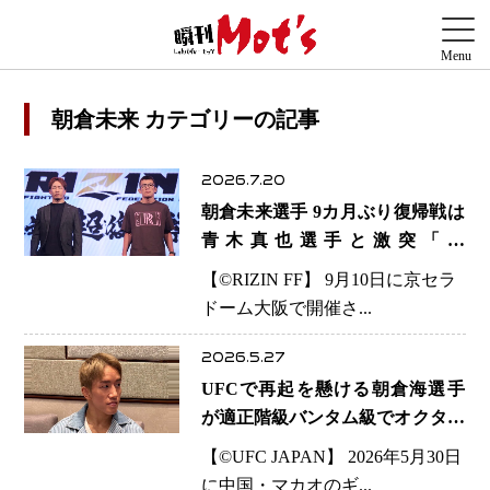
朝倉未来 カテゴリーの記事
2026.7.20
朝倉未来選手 9カ月ぶり復帰戦は
青木真也選手と激突「超
RIZIN.5」で注目カード実現「グ
【©️RIZIN FF】 9月10日に京セラ
ラップリングでも負ける気はしな
ドーム大阪で開催さ...
い」
2026.5.27
UFCで再起を懸ける朝倉海選手
が適正階級バンタム級でオクタゴ
ン初勝利へ「日本のチームと一緒
【©️UFC JAPAN】 2026年5月30日
に勝ちたい」
に中国・マカオのギ...