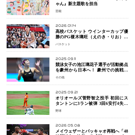
ゃん』新主題歌を担当
芸能
2026.01.14
高校バスケット ウインターカップ優
勝のPG榎木璃旺（えのき・りお）が
プロの現場へ―。
バスケット
2025.09.11
競泳女子の池江璃花子選手が活動拠点
を豪州から日本へ！ 豪州での挑戦を
糧に、28年ロサンゼルス五輪へ再始動
その他
2025.09.21
オリオールズ菅野智之投手 初回にス
タントンに3ラン被弾 3回6安打4失点
で降板
野球
2026.05.08
メイウェザーとパッキャオ再戦へ「48