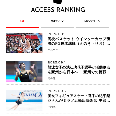
ACCESS RANKING
24H
WEEKLY
MONTHLY
2026.01.14
高校バスケット ウインターカップ優
勝のPG榎木璃旺（えのき・りお）が
プロの現場へ―。
バスケット
2025.09.11
競泳女子の池江璃花子選手が活動拠点
を豪州から日本へ！ 豪州での挑戦を
糧に、28年ロサンゼルス五輪へ再始動
その他
2025.09.17
美女フィギュアスケート選手の紀平梨
花さんがミラノ五輪出場断念 中部選
手権欠場を発表「安全最優先の判断」
その他