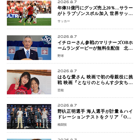
2026.8.7
年俸31億円にグッズ売上20％…サラー
がトラブゾンスポル加入 世界サッカ
ーは「五大リーグ一強」から新時代へ
サッカー
2026.8.7
イチローさん参戦のマリナーズOBホ
ームランダービーが無料生配信 北米
ならではの“魅せる興行”に世界が注目
野球
2026.8.7
はるな愛さん 映画で初の母親役に挑
戦 映画『となりのとらんす少女ちゃ
ん』11月7日公開 未来の自分との対話
芸能
を描く注目作
2026.8.7
野杁正明選手 海人選手が計量＆ハイ
ドレーションテストをクリア「ONE
SAMURAI 2」決戦へ万全の準備整う
格闘技