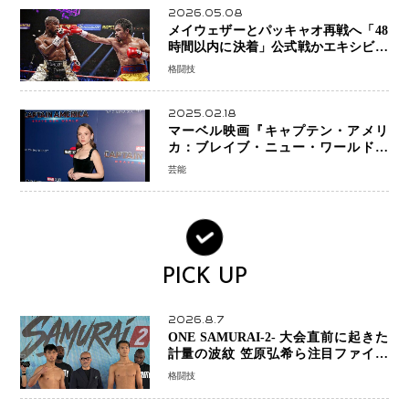
2026.05.08
メイウェザーとパッキャオ再戦へ「48
時間以内に決着」公式戦かエキシビシ
ョンか混迷続く
格闘技
2025.02.18
マーベル映画『キャプテン・アメリ
カ：ブレイブ・ニュー・ワールド』
新ブラック・ウィドウ役のシラ・ハー
芸能
スとは！？
PICK UP
2026.8.7
ONE SAMURAI-2- 大会直前に起きた
計量の波紋 笠原弘希ら注目ファイタ
ーは契約体重で決戦へ、山本歩夢と平
格闘技
山諒選手戦は中止に