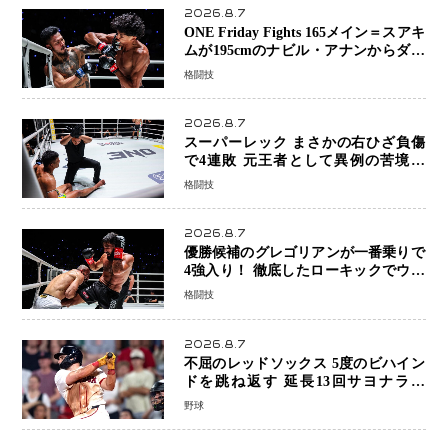
2026.8.7
ONE Friday Fights 165メイン＝スアキ
ムが195cmのナビル・アナンからダウ
ン奪取！猛反撃を耐え抜き判定勝利、
格闘技
8連勝を達成
2026.8.7
スーパーレック まさかの右ひざ負傷
で4連敗 元王者として異例の苦境…
「アクシデント」でも消えない危険信
格闘技
号
2026.8.7
優勝候補のグレゴリアンが一番乗りで
4強入り！ 徹底したローキックでウス
ビャンを攻略、判定勝利
格闘技
2026.8.7
不屈のレッドソックス 5度のビハイン
ドを跳ね返す 延長13回サヨナラ勝
ち 吉田正尚選手も2安打1打点で貢献 4
野球
得点以上は驚異の28連勝