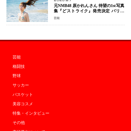
2026.8.7
元NMB48 原かれんさん 待望の1st写真
集『どストライク』発売決定 バリで
魅せる25歳の新境地
芸能
芸能
格闘技
野球
サッカー
バスケット
美容コスメ
特集・インタビュー
その他