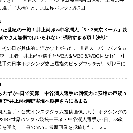
びてきた。 世界スーパーバンタム級主要4団体統一王者の井
ん選手（大橋）と、元世界バンタム級2団...
8
いた世紀の一戦！井上尚弥vs中谷潤人「5・2東京ドーム」決
的 勝者でさえ無傷ではいられない“残酷すぎる頂上決戦”
、その日が具体的に浮かび上がった。 世界スーパーバンタム
体統一王者・井上尚弥選手とWBA＆WBC＆WBO同級1位・中
選手の日本ボクシング史上屈指のビッグマッチが、5月2日に
.
4
らわずか6日で笑顔―中谷潤人選手の回復力に安堵の声続々
避で“井上尚弥戦”実現へ期待さらに高まる
潤人選手・公式インスタグラム投稿画像より】 ボクシングの
＆IBF世界バンタム級統一王者・中谷潤人選手が2日、28歳
を迎え、自身のSNSに最新画像を投稿した。 12...