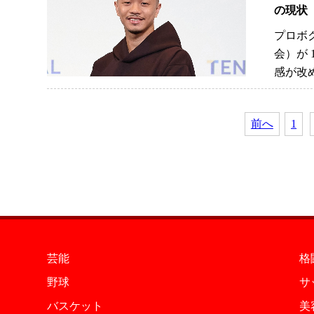
の現状
プロボ
会）が
感が改
前へ
1
芸能
格
野球
サ
バスケット
美