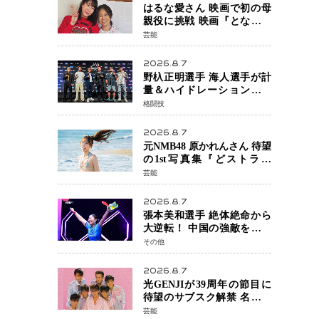
はるな愛さん 映画で初の母
親役に挑戦 映画『となりの
とらんす少女ちゃん』11月7
芸能
日公開 未来の自分との対話
を描く注目作
2026.8.7
野杁正明選手 海人選手が計
量＆ハイドレーションテス
トをクリア「ONE
格闘技
SAMURAI 2」決戦へ万全の
準備整う
2026.8.7
元NMB48 原かれんさん 待望
の1st写真集『どストライ
ク』発売決定 バリで魅せる
芸能
25歳の新境地
2026.8.7
張本美和選手 絶体絶命から
大逆転！ 中国の強敵を撃破
しWTT横浜でベスト8進出
その他
2026.8.7
光GENJIが39周年の節目に
待望のサブスク解禁 名曲の
数々がデジタル配信へ 40周
芸能