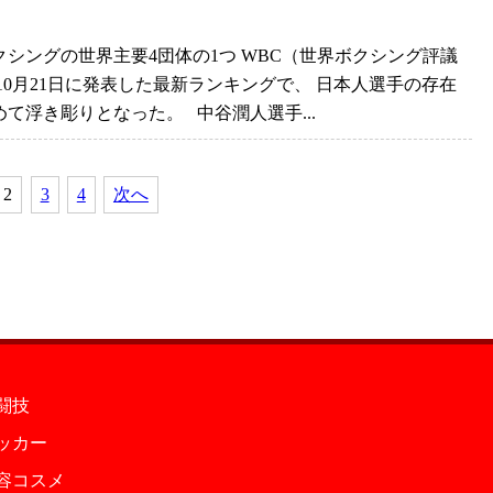
クシングの世界主要4団体の1つ WBC（世界ボクシング評議
 10月21日に発表した最新ランキングで、 日本人選手の存在
めて浮き彫りとなった。 中谷潤人選手...
2
3
4
次へ
闘技
ッカー
容コスメ