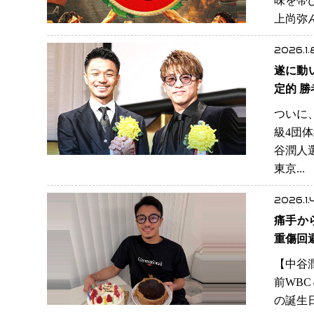
味を帯
上尚弥
2026.1.
遂に動
定
ついに
級4団
谷潤人
東京..
2026.1.
痛手か
重傷回
【中谷
前WBC
の誕生日