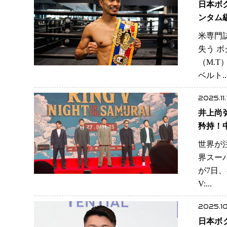
日本ボ
ンタム
米専門
失う 
（M.
ベルト.
2025.11
井上尚
矜持！
世界が
界スー
が7日、
V:...
2025.10
日本ボ