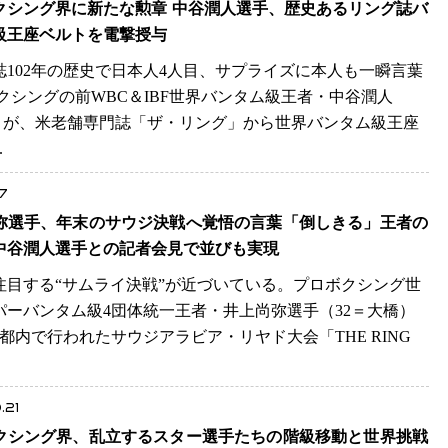
クシング界に新たな勲章 中谷潤人選手、歴史あるリング誌バ
級王座ベルトを電撃授与
誌102年の歴史で日本人4人目、サプライズに本人も一瞬言葉
ボクシングの前WBC＆IBF世界バンタム級王者・中谷潤人
T）が、米老舗専門誌「ザ・リング」から世界バンタム級王座
..
.7
弥選手、年末のサウジ決戦へ覚悟の言葉「倒しきる」王者の
中谷潤人選手との記者会見で並びも実現
注目する“サムライ決戦”が近づいている。プロボクシング世
パーバンタム級4団体統一王者・井上尚弥選手（32＝大橋）
都内で行われたサウジアラビア・リヤド大会「THE RING
.21
クシング界、乱立するスター選手たちの階級移動と世界挑戦