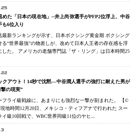
.25
認めた「日本の現在地」─井上尚弥選手がPFP2位浮上、中谷
手も6位入り
誌最新ランキングが示す、日本ボクシング黄金期 ボクシング
ける“世界最強”の物差しが、改めて日本人王者の存在感を浮
にした。 アメリカの老舗専門誌「ザ・リング」は日本時間25
.
.22
ックアウト！14秒で沈黙―中谷潤人選手の強打に耐えた男が
衝撃の現実”
ーフライ級戦線に、あまりにも強烈な一撃が刻まれた。 【©️
er】 現地時間12月20日、メキシコ・ティフアナで行われた スー
イ級10回戦で、WBC世界同級11位のヤヒ...
.3