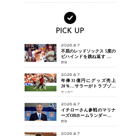
BEVモデルを初設定
PICK UP
2026.8.7
不屈のレッドソックス 5度の
ビハインドを跳ね返す 延長
13回サヨナラ勝ち 吉田正尚
野球
選手も2安打1打点で貢献 4得
点以上は驚異の28連勝
2026.8.7
年俸31億円にグッズ売上
20％…サラーがトラブゾン
スポル加入 世界サッカーは
サッカー
「五大リーグ一強」から新
時代へ
2026.8.7
イチローさん参戦のマリナ
ーズOBホームランダービー
が無料生配信 北米ならで
野球
はの“魅せる興行”に世界が
注目
2026.8.7