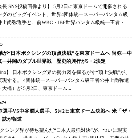
長 SNS投稿画像より】 5月2日に東京ドームで開催される
ングのビッグイベント、世界4団体統一スーパーバンタム級
井上尚弥選手と、前WBC・IBF世界バンタム級統一王者・
.6
弟が“日本ボクシングの頂点決戦”を東京ドームへ 尚弥―中
真―井岡のダブル世界戦 歴史的興行が5・2決定
emino】 日本ボクシング界の勢力図を揺るがす“頂上決戦”が、
実現する。 4団体統一スーパーバンタム級王者の井上尚弥選
＝大橋）が 5月2日、東京ドーム...
.24
弥選手VS中谷潤人選手、5月2日東京ドーム決戦へ 米「ザ・
」誌が報道
クシング界が待ち望んだ“日本人最強対決”が、ついに現実