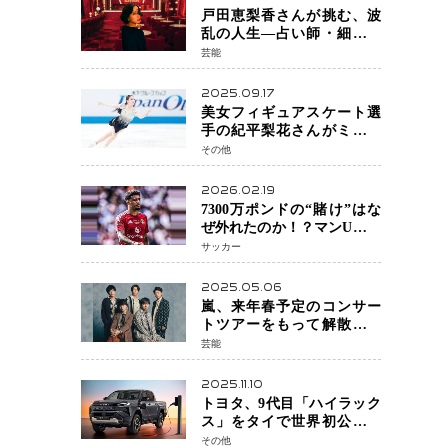
戸田恵梨香さんが挑む、波
乱の人生―占い師・細木数
子をNetflixで実写化
芸能
2025.09.17
美女フィギュアスケート選
手の紀平梨花さんがミラノ
五輪出場断念 中部選手権欠
その他
場を発表「安全最優先の判
断」
2026.02.19
7300万ポンドの“賭け”はな
ぜ外れたのか！？マンU、サ
ンチョをフリー放出
サッカー
へ・・・補強戦略の転換点
に
2025.05.06
嵐、来年春予定のコンサー
トツアーをもって解散 フ
ァンクラブも2026年5月末で
芸能
活動終了
2025.11.10
トヨタ、9代目「ハイラック
ス」をタイで世界初公開
電動化戦略の象徴となる
その他