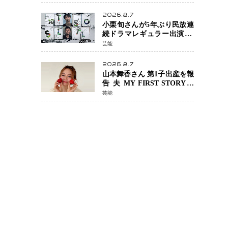
年へ向け1年間で全作品を順
次公開
2026.8.7
小栗旬さんが5年ぶり民放連
続ドラマレギュラー出演 横
浜流星さんと初共演
芸能
『LOST10』で異色バディ結
成
2026.8.7
山本舞香さん 第1子出産を報
告 夫 MY FIRST STORYの
Hiroさんとの新たな家族生
芸能
活「母子ともに健康」