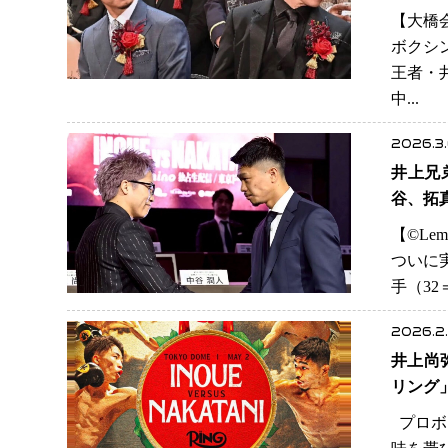
【大橋会
ボクシ
王者・
中...
2026.3
井上兄
谷、拓
【©️L
ついに
手（32
2026.2
井上尚
リング
プロボ