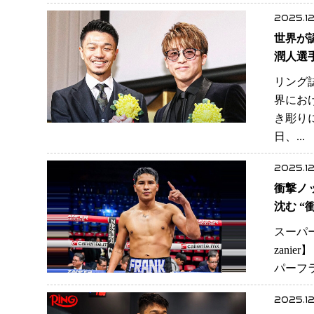
2025.12
世界が
潤人選
リング
界にお
き彫り
日、..
2025.12
衝撃ノ
沈む “
スーパ
zani
パーフラ
2025.12