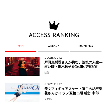
ACCESS RANKING
24H
WEEKLY
MONTHLY
2025.09.12
戸田恵梨香さんが挑む、波乱の人生―
占い師・細木数子をNetflixで実写化
芸能
2025.09.17
美女フィギュアスケート選手の紀平梨
花さんがミラノ五輪出場断念 中部選
手権欠場を発表「安全最優先の判断」
その他