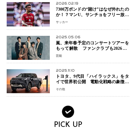
2026.02.19
7300万ポンドの“賭け”はなぜ外れたの
か！？マンU、サンチョをフリー放出
へ・・・補強戦略の転換点に
サッカー
2025.05.06
嵐、来年春予定のコンサートツアーを
もって解散 ファンクラブも2026年5
月末で活動終了
芸能
2025.11.10
トヨタ、9代目「ハイラックス」をタ
イで世界初公開 電動化戦略の象徴と
なるBEVモデルを初設定
その他
PICK UP