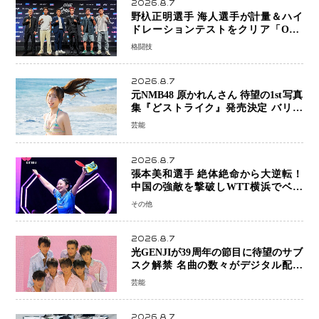
2026.8.7
野杁正明選手 海人選手が計量＆ハイ
ドレーションテストをクリア「ONE
SAMURAI 2」決戦へ万全の準備整う
格闘技
2026.8.7
元NMB48 原かれんさん 待望の1st写真
集『どストライク』発売決定 バリで
魅せる25歳の新境地
芸能
2026.8.7
張本美和選手 絶体絶命から大逆転！
中国の強敵を撃破しWTT横浜でベス
ト8進出
その他
2026.8.7
光GENJIが39周年の節目に待望のサブ
スク解禁 名曲の数々がデジタル配信
へ 40周年へ向け1年間で全作品を順次
芸能
公開
2026.8.7