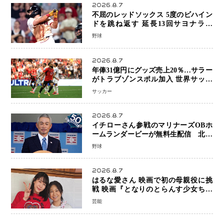
2026.8.7
不屈のレッドソックス 5度のビハイン
ドを跳ね返す 延長13回サヨナラ勝
ち 吉田正尚選手も2安打1打点で貢献 4
野球
得点以上は驚異の28連勝
2026.8.7
年俸31億円にグッズ売上20％…サラー
がトラブゾンスポル加入 世界サッカ
ーは「五大リーグ一強」から新時代へ
サッカー
2026.8.7
イチローさん参戦のマリナーズOBホ
ームランダービーが無料生配信 北米
ならではの“魅せる興行”に世界が注目
野球
2026.8.7
はるな愛さん 映画で初の母親役に挑
戦 映画『となりのとらんす少女ちゃ
ん』11月7日公開 未来の自分との対話
芸能
を描く注目作