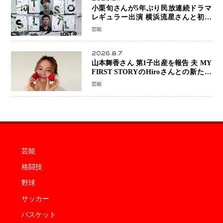
小栗旬さんが5年ぶり民放連続ドラマ
レギュラー出演 横浜流星さんと初共
演『LOST10』で異色バディ結成
芸能
2026.8.7
山本舞香さん 第1子出産を報告 夫 MY
FIRST STORYのHiroさんとの新たな
家族生活「母子ともに健康」
芸能
芸能
格闘技
野球
サッカー
バスケット