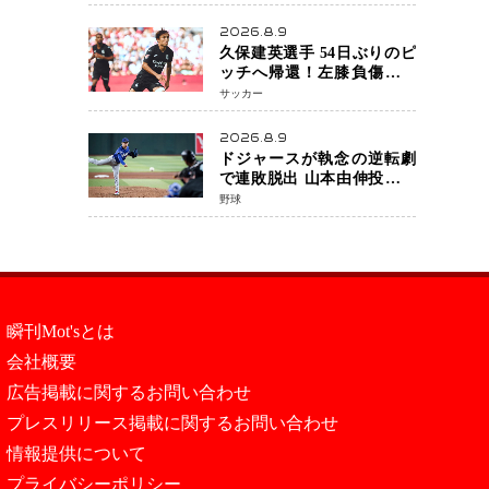
月5日発売決定 沖縄で“今し
か残せない姿”を撮影
2026.8.9
久保建英選手 54日ぶりのピ
ッチへ帰還！左膝負傷から
待望の実戦復帰
サッカー
2026.8.9
ドジャースが執念の逆転劇
で連敗脱出 山本由伸投手は
107球の力投 大谷翔平選手が
野球
延長10回に勝利を呼び込む
一打！
瞬刊Mot'sとは
会社概要
広告掲載に関するお問い合わせ
プレスリリース掲載に関するお問い合わせ
情報提供について
プライバシーポリシー