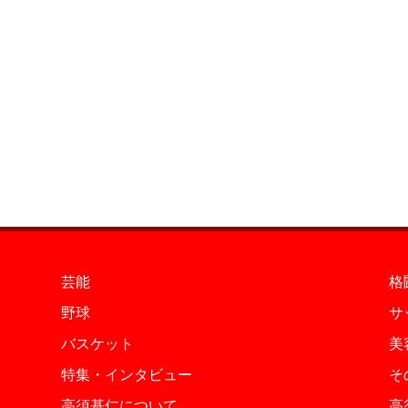
芸能
格
野球
サ
バスケット
美
特集・インタビュー
そ
高須基仁について
高