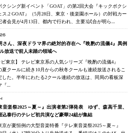
ボクシング新イベント「GOAT」の第2回大会『キックボクシ
ス.2 GOAT』（5月28日、東京・後楽園ホール）の対戦カー
記者会見が4月13日、都内で行われ、主要3試合が明ら...
.26
明さん、深夜ドラマ界の絶対的存在へ『晩酌の流儀4』異例
ール放送で前人未踏の領域へ
テレビ東京】 テレビ東京系の人気シリーズ『晩酌の流儀4』
の夏クールに続き10月からの秋冬クールも連続放送されるこ
定した。半年にわたる2クール連続の放送は、同局の看板深
『...
4
東音楽祭2025～夏～』出演者第2弾発表 ゆず、森高千里、
堀込泰行のテレビ初共演など豪華24組が集結
東京が夏恒例の大型音楽特番『テレ東音楽祭2025～夏～』