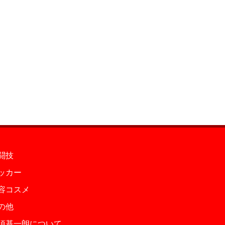
闘技
ッカー
容コスメ
の他
須基一朗について