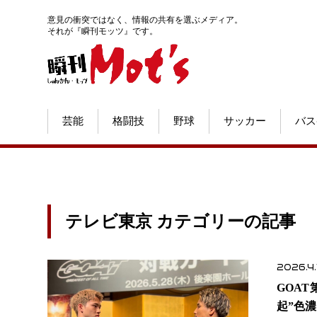
意見の衝突ではなく、情報の共有を選ぶメディア。
それが『瞬刊モッツ』です。
芸能
格闘技
野球
サッカー
バス
テレビ東京 カテゴリーの記事
2026.4.
GOA
起”色