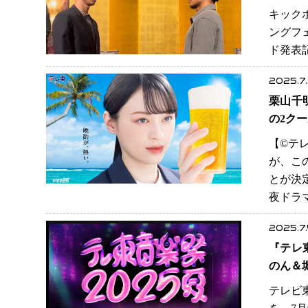
キック
ングフェ
ド発表
2025.7
栗山千
の2ク
【©️
が、こ
とが決
夜ドラマ
2025.7.
『テレ
のん＆
テレビ