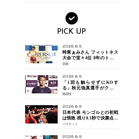
PICK UP
2026.8.9
時東ぁみさん フィットネス
大会で堂々4位 8年のトレー
ニングが生んだ健康美「4位
芸能
になってホッとしていま
す」
2026.8.9
「1回も触らせずにKOす
る」秋元強真選手がクレベ
ル・コイケ戦に自信 青木
格闘技
真也と2カ月の寝技対策「引
き込まれても大丈夫」
2026.8.9
日本代表 モンゴルとの初戦
は惜敗 残り0.1秒で決勝点を
許すもハーパージュニア15
バスケット
得点 カーク18得点と存在感
2026.8.9