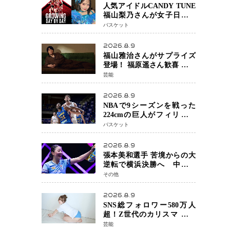
人気アイドルCANDY TUNE
福山梨乃さんが女子日本代
表戦に登場 8月14日「三井不
バスケット
動産カップ」でスペシャル
ゲスト 大のバスケ好きと
2026.8.9
して魅力を発信
福山雅治さんがサプライズ
登場！ 福原遥さん歓喜 主演
映画『あの星が降る丘で、
芸能
君とまた出会いたい。』舞
台あいさつ
2026.8.9
NBAで9シーズンを戦った
224cmの巨人がフィリピン
へ ボバン・マリヤノビッチ
バスケット
ジョーンズカップで新たな
挑戦
2026.8.9
張本美和選手 苦境からの大
逆転で横浜決勝へ 中国の
難敵・王芸迪選手を撃破
その他
「ここからまた行くぞ」
兄・智和選手との兄妹Vにも
2026.8.9
期待
SNS総フォロワー580万人
超！Z世代のカリスマ さく
らさん 待望の1st写真集が11
芸能