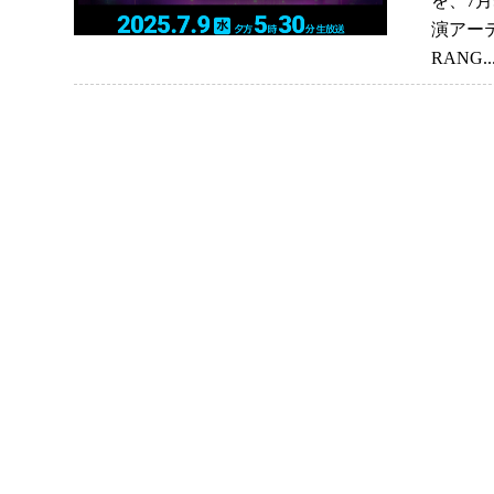
を、7
演アー
RANG.