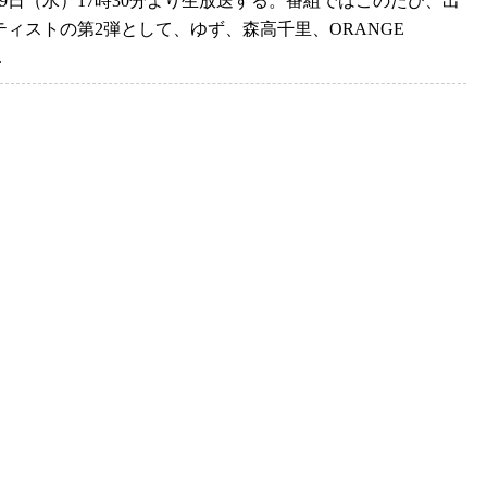
月9日（水）17時30分より生放送する。番組ではこのたび、出
ティストの第2弾として、ゆず、森高千里、ORANGE
..