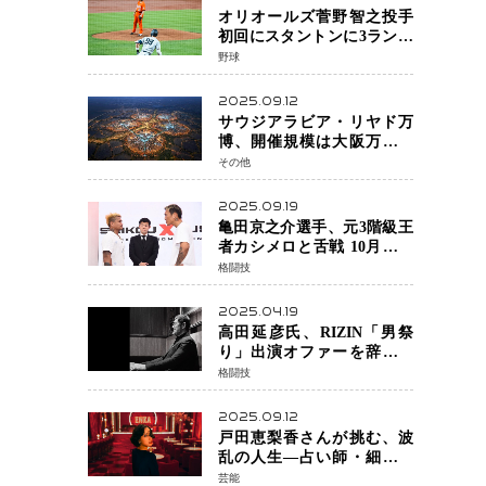
オリオールズ菅野智之投手
初回にスタントンに3ラン被
弾 3回6安打4失点で降板
野球
2025.09.12
サウジアラビア・リヤド万
博、開催規模は大阪万博の
約4倍！2030年に開幕予定
その他
2025.09.19
亀田京之介選手、元3階級王
者カシメロと舌戦 10月対戦
に向け火花散る
格闘技
2025.04.19
高田延彦氏、RIZIN「男祭
り」出演オファーを辞退
統括本部長時代の役目「す
格闘技
でに終えています」と明言
2025.09.12
戸田恵梨香さんが挑む、波
乱の人生―占い師・細木数
子をNetflixで実写化
芸能