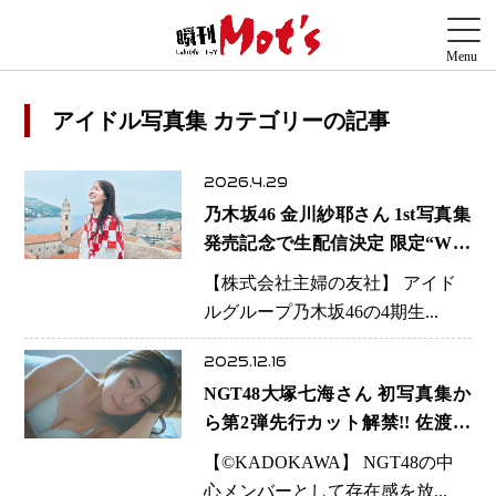
アイドル写真集 カテゴリーの記事
2026.4.29
乃木坂46 金川紗耶さん 1st写真集
発売記念で生配信決定 限定“W特
典”付き予約企画も実施へ
【株式会社主婦の友社】 アイド
ルグループ乃木坂46の4期生...
2025.12.16
NGT48大塚七海さん 初写真集か
ら第2弾先行カット解禁!! 佐渡島
で見せた“現在地”
【©️KADOKAWA】 NGT48の中
心メンバーとして存在感を放...