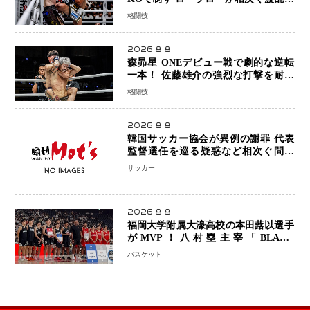
展開…涙の勝利「生まれてくる娘のた
格闘技
めに750万円を使いたい」
2026.8.8
森昴星 ONEデビュー戦で劇的な逆転
一本！ 佐藤雄介の強烈な打撃を耐え
抜き、リアネイキッドチョークで勝利
格闘技
2026.8.8
韓国サッカー協会が異例の謝罪 代表
監督選任を巡る疑惑など相次ぐ問題
「組織の刷新」誓う
サッカー
2026.8.8
福岡大学附属大濠高校の本田蕗以選手
がMVP！八村塁主宰「BLACK
SAMURAI SUMMIT 2026」で存在
バスケット
感 NBAへの夢へ大きな一歩「自信に
なった」