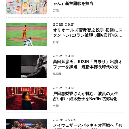
ゃん』新主題歌を担当
芸能
2025.09.21
オリオールズ菅野智之投手 初回にス
タントンに3ラン被弾 3回6安打4失点
で降板
野球
2025.04.19
高田延彦氏、RIZIN「男祭り」出演オ
ファーを辞退 統括本部長時代の役目
「すでに終えています」と明言
格闘技
2025.09.12
戸田恵梨香さんが挑む、波乱の人生―
占い師・細木数子をNetflixで実写化
芸能
2026.05.08
メイウェザーとパッキャオ再戦へ「48