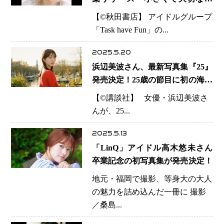
の」7月2日発売！
【©️秋田書店】 アイドルグループ
「Task have Fun」の...
2025.5.20
浜辺美波さん、最新写真集『25』
発売決定！25歳の節目に初の海外
ロケに挑戦
【©️講談社】 女優・浜辺美波さ
んが、25...
2025.5.13
「LinQ」アイドル高木悠未さん
卒業記念の初写真集が発売決定！
地元・福岡で撮影、等身大の大人
の魅力を詰め込んだ一冊に 撮影
／桑島...