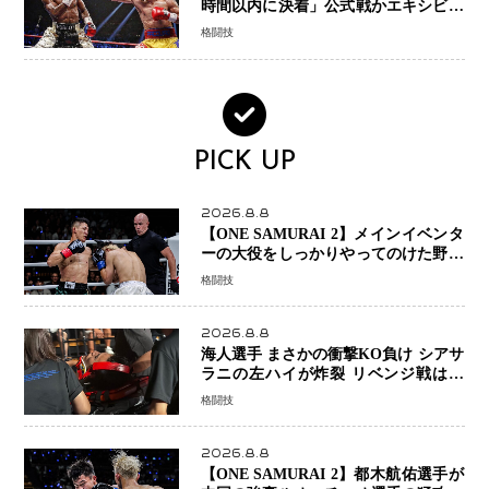
時間以内に決着」公式戦かエキシビシ
ョンか混迷続く
格闘技
PICK UP
2026.8.8
【ONE SAMURAI 2】メインイベンタ
ーの大役をしっかりやってのけた野杁
正明が衝撃のリベンジ！ リウ・メン
格闘技
ヤンを1R・2分59秒KO、左カウンタ
ーで完全決着
2026.8.8
海人選手 まさかの衝撃KO負け シアサ
ラニの左ハイが炸裂 リベンジ戦は一
瞬で決着
格闘技
2026.8.8
【ONE SAMURAI 2】都木航佑選手が