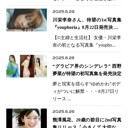
2025.6.29
川栄李奈さん、待望の1st写真集
『youphoria』8月22日発売決定 3
種のカバー公開＆お渡しイベント
【©️主婦と生活社】 女優・川栄李
開催へ
奈の初となる写真集『youpho...
2025.6.26
“グラビア界のシンデレラ” 西野
夢菜が待望の初写真集を発売決定
夢と現実を揺らす“ゆめかわ”ボデ
ィがついに解禁・・・8月27日リ
リース ...
2025.6.26
熊澤風花、20歳の節目に2nd写真
集リリース「小さくて大切なも