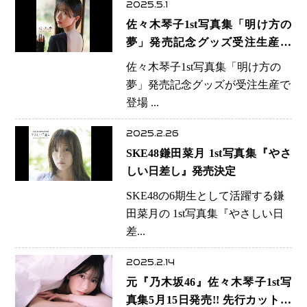
2025.5.1
佐々木琴子1st写真集「明け方の
夢」発売記念グッズ受注生産開
始!
佐々木琴子1st写真集「明け方の
夢」発売記念グッズが受注生産で
登場 ...
2025.2.26
SKE48鎌田菜月 1st写真集『やさ
しい日差し』発売決定
SKE48の6期生として活躍する鎌
田菜月の 1st写真集『やさしい日
差...
2025.2.14
元『乃木坂46』佐々木琴子1st写
真集5月15日発売!! 先行カット発