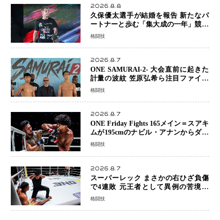
2026.8.8
久保優太選手が結婚を報告 新たなパ
ートナーと歩む「集大成の一年」競技
生活を支える存在に感謝
格闘技
2026.8.7
ONE SAMURAI-2- 大会直前に起きた
計量の波紋 笠原弘希ら注目ファイタ
ーは契約体重で決戦へ、山本歩夢と平
格闘技
山諒選手戦は中止に
2026.8.7
ONE Friday Fights 165メイン＝スアキ
ムが195cmのナビル・アナンからダウ
ン奪取！猛反撃を耐え抜き判定勝利、
格闘技
8連勝を達成
2026.8.7
スーパーレック まさかの右ひざ負傷
で4連敗 元王者として異例の苦境…
「アクシデント」でも消えない危険信
格闘技
号