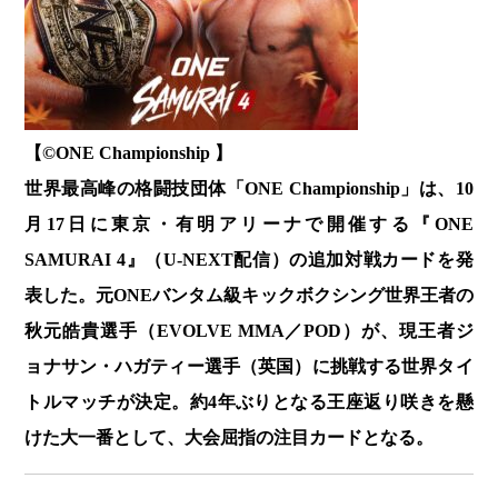
【©️ONE Championship 】
世界最高峰の格闘技団体「ONE Championship」は、10
月17日に東京・有明アリーナで開催する『ONE
SAMURAI 4』（U-NEXT配信）の追加対戦カードを発
表した。元ONEバンタム級キックボクシング世界王者の
秋元皓貴選手（EVOLVE MMA／POD）が、現王者ジ
ョナサン・ハガティー選手（英国）に挑戦する世界タイ
トルマッチが決定。約4年ぶりとなる王座返り咲きを懸
けた大一番として、大会屈指の注目カードとなる。