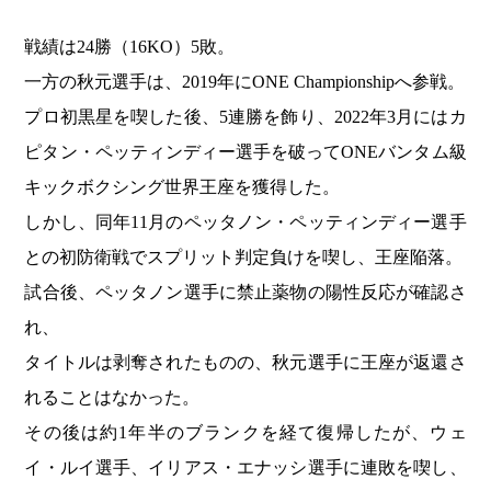
戦績は24勝（16KO）5敗。
一方の秋元選手は、2019年にONE Championshipへ参戦。
プロ初黒星を喫した後、5連勝を飾り、2022年3月にはカ
ピタン・ペッティンディー選手を破ってONEバンタム級
キックボクシング世界王座を獲得した。
しかし、同年11月のペッタノン・ペッティンディー選手
との初防衛戦でスプリット判定負けを喫し、王座陥落。
試合後、ペッタノン選手に禁止薬物の陽性反応が確認さ
れ、
タイトルは剥奪されたものの、秋元選手に王座が返還さ
れることはなかった。
その後は約1年半のブランクを経て復帰したが、ウェ
イ・ルイ選手、イリアス・エナッシ選手に連敗を喫し、