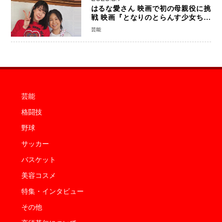
はるな愛さん 映画で初の母親役に挑
戦 映画『となりのとらんす少女ちゃ
ん』11月7日公開 未来の自分との対話
芸能
を描く注目作
芸能
格闘技
野球
サッカー
バスケット
美容コスメ
特集・インタビュー
その他