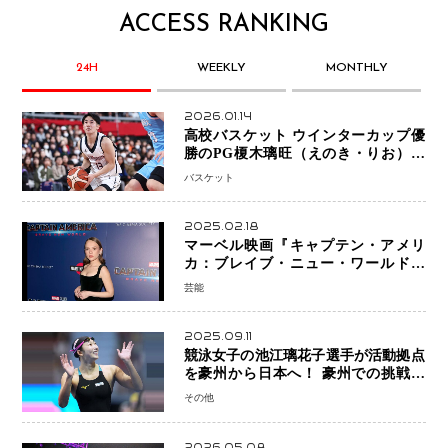
ACCESS RANKING
24H
WEEKLY
MONTHLY
2026.01.14
高校バスケット ウインターカップ優
勝のPG榎木璃旺（えのき・りお）が
プロの現場へ―。
バスケット
2025.02.18
マーベル映画『キャプテン・アメリ
カ：ブレイブ・ニュー・ワールド』
新ブラック・ウィドウ役のシラ・ハー
芸能
スとは！？
2025.09.11
競泳女子の池江璃花子選手が活動拠点
を豪州から日本へ！ 豪州での挑戦を
糧に、28年ロサンゼルス五輪へ再始動
その他
2026.05.08