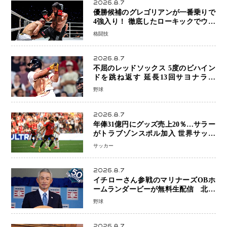
2026.8.7
優勝候補のグレゴリアンが一番乗りで
4強入り！ 徹底したローキックでウス
ビャンを攻略、判定勝利
格闘技
2026.8.7
不屈のレッドソックス 5度のビハイン
ドを跳ね返す 延長13回サヨナラ勝
ち 吉田正尚選手も2安打1打点で貢献 4
野球
得点以上は驚異の28連勝
2026.8.7
年俸31億円にグッズ売上20％…サラー
がトラブゾンスポル加入 世界サッカ
ーは「五大リーグ一強」から新時代へ
サッカー
2026.8.7
イチローさん参戦のマリナーズOBホ
ームランダービーが無料生配信 北米
ならではの“魅せる興行”に世界が注目
野球
2026.8.7