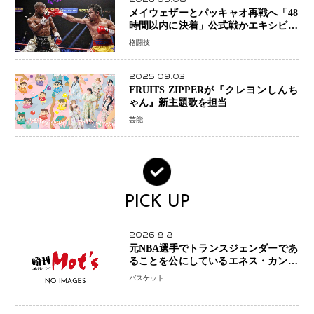
メイウェザーとパッキャオ再戦へ「48
時間以内に決着」公式戦かエキシビシ
ョンか混迷続く
格闘技
2025.09.03
FRUITS ZIPPERが『クレヨンしんち
ゃん』新主題歌を担当
芸能
PICK UP
2026.8.8
元NBA選手でトランスジェンダーであ
ることを公にしているエネス・カンタ
ーがWNBAドラフト参戦を表明「参加
バスケット
資格を満たしている」異例の挑戦、そ
の背景に女子スポーツを巡る議論