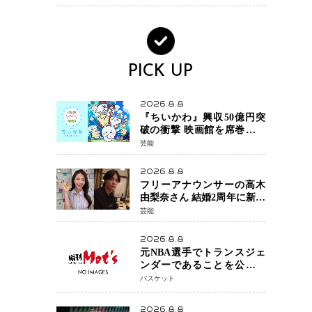
PICK UP
2026.8.8
『ちいかわ』興収50億円突
破の衝撃 映画館を席巻する
「日本発コンテンツ」の強
芸能
さ スパイダーマン、モア
ナら世界級作品と並ぶ存在
2026.8.8
感
フリーアナウンサーの高木
由梨奈さん 結婚2周年に新た
な家族を迎える喜びを報
芸能
告 夫・岸田タツヤさんと
連名「夫婦ともに幸せに感
2026.8.8
じています」
元NBA選手でトランスジェ
ンダーであることを公にし
ているエネス・カンターが
バスケット
WNBAドラフト参戦を表明
「参加資格を満たしてい
2026.8.8