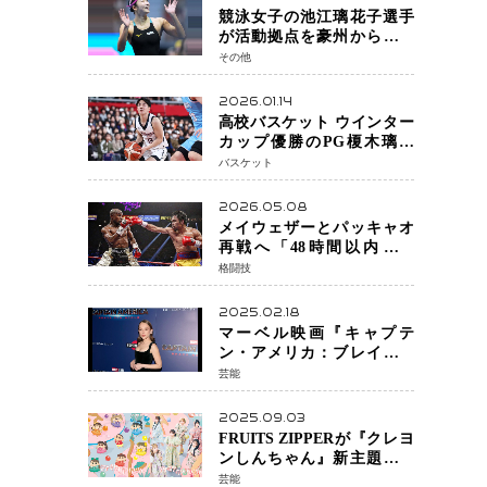
競泳女子の池江璃花子選手
が活動拠点を豪州から日本
へ！ 豪州での挑戦を糧に、
その他
28年ロサンゼルス五輪へ再
始動
2026.01.14
高校バスケット ウインター
カップ優勝のPG榎木璃旺
（えのき・りお）がプロの
バスケット
現場へ―。
2026.05.08
メイウェザーとパッキャオ
再戦へ「48時間以内に決
着」公式戦かエキシビショ
格闘技
ンか混迷続く
2025.02.18
マーベル映画『キャプテ
ン・アメリカ：ブレイブ・
ニュー・ワールド』 新ブラ
芸能
ック・ウィドウ役のシラ・
ハースとは！？
2025.09.03
FRUITS ZIPPERが『クレヨ
ンしんちゃん』新主題歌を
担当
芸能