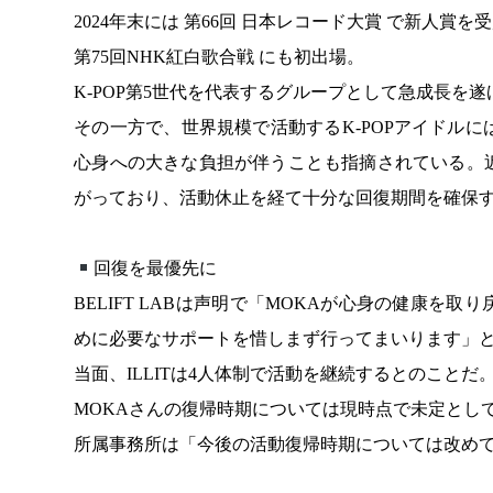
2024年末には 第66回 日本レコード大賞 で新人賞を
第75回NHK紅白歌合戦 にも初出場。
K-POP第5世代を代表するグループとして急成長を
その一方で、世界規模で活動するK-POPアイドル
心身への大きな負担が伴うことも指摘されている。
がっており、活動休止を経て十分な回復期間を確保
回復を最優先に
BELIFT LABは声明で「MOKAが心身の健康
めに必要なサポートを惜しまず行ってまいります」
当面、ILLITは4人体制で活動を継続するとのことだ
MOKAさんの復帰時期については現時点で未定とし
所属事務所は「今後の活動復帰時期については改め