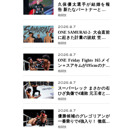
る」異例の挑戦、その背景
久保優太選手が結婚を報
に女子スポーツを巡る議論
告 新たなパートナーと歩む
「集大成の一年」競技生活
格闘技
を支える存在に感謝
2026.8.7
ONE SAMURAI-2- 大会直前
に起きた計量の波紋 笠原弘
希ら注目ファイターは契約
格闘技
体重で決戦へ、山本歩夢と
平山諒選手戦は中止に
2026.8.7
ONE Friday Fights 165メイ
ン＝スアキムが195cmのナビ
ル・アナンからダウン奪
格闘技
取！猛反撃を耐え抜き判定
勝利、8連勝を達成
2026.8.7
スーパーレック まさかの右
ひざ負傷で4連敗 元王者とし
て異例の苦境…「アクシデ
格闘技
ント」でも消えない危険信
号
2026.8.7
優勝候補のグレゴリアンが
一番乗りで4強入り！ 徹底し
たローキックでウスビャン
格闘技