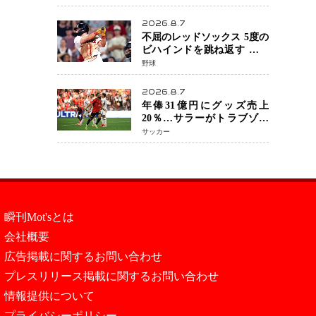
を攻略、判定勝利
2026.8.7
不屈のレッドソックス 5度の
ビハインドを跳ね返す 延長
13回サヨナラ勝ち 吉田正尚
野球
選手も2安打1打点で貢献 4得
点以上は驚異の28連勝
2026.8.7
年俸31億円にグッズ売上
20％…サラーがトラブゾン
スポル加入 世界サッカーは
サッカー
「五大リーグ一強」から新
時代へ
瞬刊Mot'sとは
会社概要
広告掲載に関するお問い合わせ
プレスリリース掲載に関するお問い合わせ
情報提供について
プライバシーポリシー