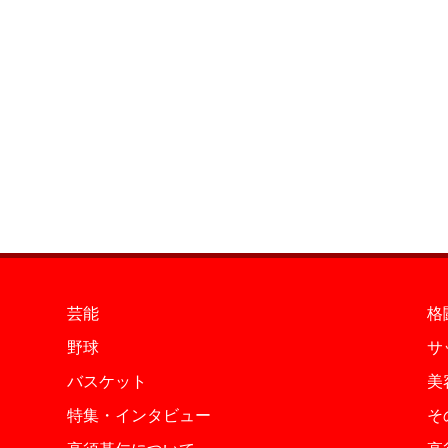
芸能
格
野球
サ
バスケット
美
特集・インタビュー
そ