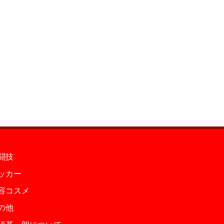
闘技
ッカー
容コスメ
の他