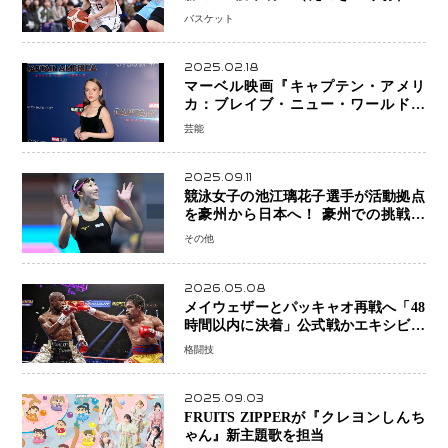
プロの現場へ―。
バスケット
2025.02.18
マーベル映画『キャプテン・アメリ
カ：ブレイブ・ニュー・ワールド』
新ブラック・ウィドウ役のシラ・ハー
芸能
スとは！？
2025.09.11
競泳女子の池江璃花子選手が活動拠点
を豪州から日本へ！ 豪州での挑戦を
糧に、28年ロサンゼルス五輪へ再始動
その他
2026.05.08
メイウェザーとパッキャオ再戦へ「48
時間以内に決着」公式戦かエキシビシ
ョンか混迷続く
格闘技
2025.09.03
FRUITS ZIPPERが『クレヨンしんち
ゃん』新主題歌を担当