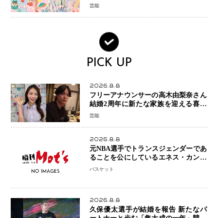
芸能
PICK UP
2026.8.8
フリーアナウンサーの高木由梨奈さん
結婚2周年に新たな家族を迎える喜び
を報告 夫・岸田タツヤさんと連名
芸能
「夫婦ともに幸せに感じています」
2026.8.8
元NBA選手でトランスジェンダーであ
ることを公にしているエネス・カンタ
ーがWNBAドラフト参戦を表明「参加
バスケット
資格を満たしている」異例の挑戦、そ
の背景に女子スポーツを巡る議論
2026.8.8
久保優太選手が結婚を報告 新たなパ