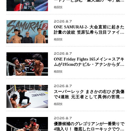
ートナーと歩む「集大成の一年」競技
生活を支える存在に感謝
格闘技
2026.8.7
ONE SAMURAI-2- 大会直前に起きた
計量の波紋 笠原弘希ら注目ファイタ
ーは契約体重で決戦へ、山本歩夢と平
格闘技
山諒選手戦は中止に
2026.8.7
ONE Friday Fights 165メイン＝スアキ
ムが195cmのナビル・アナンからダウ
ン奪取！猛反撃を耐え抜き判定勝利、
格闘技
8連勝を達成
2026.8.7
スーパーレック まさかの右ひざ負傷
で4連敗 元王者として異例の苦境…
「アクシデント」でも消えない危険信
格闘技
号
2026.8.7
優勝候補のグレゴリアンが一番乗りで
4強入り！ 徹底したローキックでウス