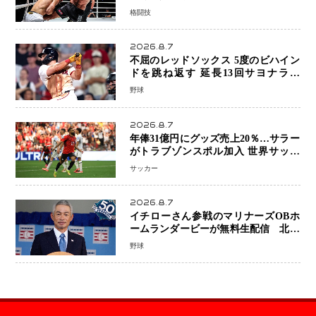
ビャンを攻略、判定勝利
格闘技
2026.8.7
不屈のレッドソックス 5度のビハイン
ドを跳ね返す 延長13回サヨナラ勝
ち 吉田正尚選手も2安打1打点で貢献 4
野球
得点以上は驚異の28連勝
2026.8.7
年俸31億円にグッズ売上20％…サラー
がトラブゾンスポル加入 世界サッカ
ーは「五大リーグ一強」から新時代へ
サッカー
2026.8.7
イチローさん参戦のマリナーズOBホ
ームランダービーが無料生配信 北米
ならではの“魅せる興行”に世界が注目
野球