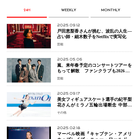
24H
WEEKLY
MONTHLY
2025.09.12
戸田恵梨香さんが挑む、波乱の人生―
占い師・細木数子をNetflixで実写化
芸能
2025.05.06
嵐、来年春予定のコンサートツアーを
もって解散 ファンクラブも2026年5
月末で活動終了
芸能
2025.09.17
美女フィギュアスケート選手の紀平梨
花さんがミラノ五輪出場断念 中部選
手権欠場を発表「安全最優先の判断」
その他
2025.02.18
マーベル映画『キャプテン・アメリ