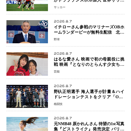
がトラブゾンスポル加入 世界サッカ
ーは「五大リーグ一強」から新時代へ
サッカー
2026.8.7
イチローさん参戦のマリナーズOBホ
ームランダービーが無料生配信 北米
ならではの“魅せる興行”に世界が注目
野球
2026.8.7
はるな愛さん 映画で初の母親役に挑
戦 映画『となりのとらんす少女ちゃ
ん』11月7日公開 未来の自分との対話
芸能
を描く注目作
2026.8.7
野杁正明選手 海人選手が計量＆ハイ
ドレーションテストをクリア「ONE
SAMURAI 2」決戦へ万全の準備整う
格闘技
2026.8.7
元NMB48 原かれんさん 待望の1st写真
集『どストライク』発売決定 バリで