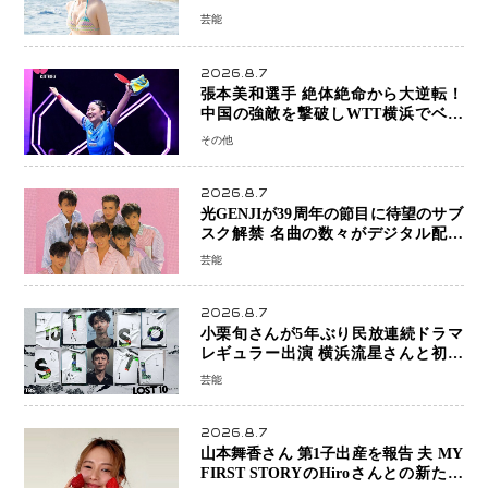
魅せる25歳の新境地
芸能
2026.8.7
張本美和選手 絶体絶命から大逆転！
中国の強敵を撃破しWTT横浜でベス
ト8進出
その他
2026.8.7
光GENJIが39周年の節目に待望のサブ
スク解禁 名曲の数々がデジタル配信
へ 40周年へ向け1年間で全作品を順次
芸能
公開
2026.8.7
小栗旬さんが5年ぶり民放連続ドラマ
レギュラー出演 横浜流星さんと初共
演『LOST10』で異色バディ結成
芸能
2026.8.7
山本舞香さん 第1子出産を報告 夫 MY
FIRST STORYのHiroさんとの新たな