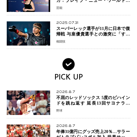
カ：ブレイブ・ニュー・ワールド』
新ブラック・ウィドウ役のシラ・ハー
芸能
スとは！？
2025.07.31
スーパーレック選手が11月に日本で復
帰戦 与座優貴選手との激突に「すべ
ての技術を見せたい」
格闘技
PICK UP
2026.8.7
不屈のレッドソックス 5度のビハイン
ドを跳ね返す 延長13回サヨナラ勝
ち 吉田正尚選手も2安打1打点で貢献 4
野球
得点以上は驚異の28連勝
2026.8.7
年俸31億円にグッズ売上20％…サラー