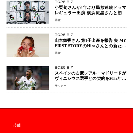
2026.8.7
小栗旬さんが5年ぶり民放連続ドラマ
レギュラー出演 横浜流星さんと初共
演『LOST10』で異色バディ結成
芸能
2026.8.7
山本舞香さん 第1子出産を報告 夫 MY
FIRST STORYのHiroさんとの新たな
家族生活「母子ともに健康」
芸能
2026.8.7
スペインの古豪レアル・マドリードが
ヴィニシウス選手との契約を2032年ま
で延長 長期交渉が決着 年俸は約43億
サッカー
円と現地報道
芸能