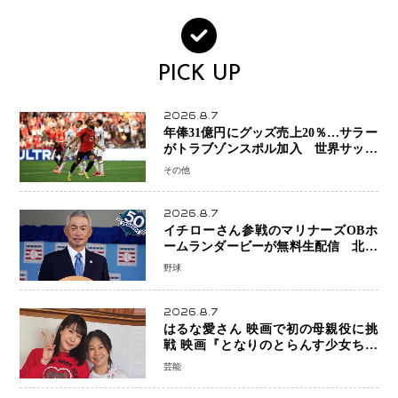
PICK UP
2026.8.7
年俸31億円にグッズ売上20％…サラー
がトラブゾンスポル加入 世界サッカ
ーは「五大リーグ一強」から新時代へ
その他
2026.8.7
イチローさん参戦のマリナーズOBホ
ームランダービーが無料生配信 北米
ならではの“魅せる興行”に世界が注目
野球
2026.8.7
はるな愛さん 映画で初の母親役に挑
戦 映画『となりのとらんす少女ちゃ
ん』11月7日公開 未来の自分との対話
芸能
を描く注目作