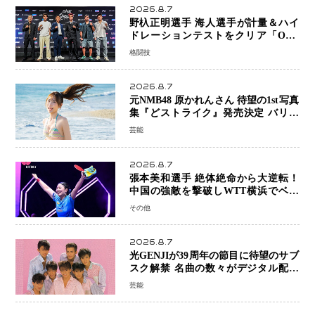
2026.8.7
野杁正明選手 海人選手が計量＆ハイ
ドレーションテストをクリア「ONE
SAMURAI 2」決戦へ万全の準備整う
格闘技
2026.8.7
元NMB48 原かれんさん 待望の1st写真
集『どストライク』発売決定 バリで
魅せる25歳の新境地
芸能
2026.8.7
張本美和選手 絶体絶命から大逆転！
中国の強敵を撃破しWTT横浜でベス
ト8進出
その他
2026.8.7
光GENJIが39周年の節目に待望のサブ
スク解禁 名曲の数々がデジタル配信
へ 40周年へ向け1年間で全作品を順次
芸能
公開