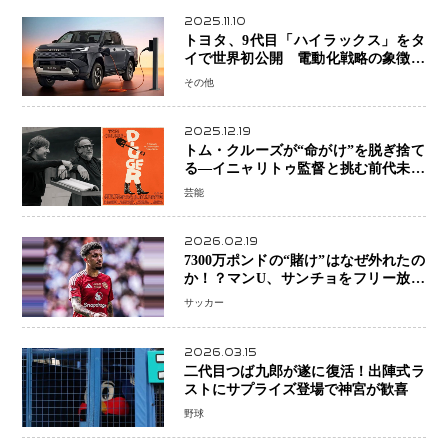
2025.11.10
トヨタ、9代目「ハイラックス」をタ
イで世界初公開 電動化戦略の象徴と
なるBEVモデルを初設定
その他
2025.12.19
トム・クルーズが“命がけ”を脱ぎ捨て
る―イニャリトゥ監督と挑む前代未聞
の大惨事コメディ「DIGGER ディガ
芸能
ー」始動
2026.02.19
7300万ポンドの“賭け”はなぜ外れたの
か！？マンU、サンチョをフリー放出
へ・・・補強戦略の転換点に
サッカー
2026.03.15
二代目つば九郎が遂に復活！出陣式ラ
ストにサプライズ登場で神宮が歓喜
野球