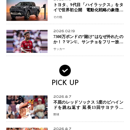
トヨタ、9代目「ハイラックス」をタ
イで世界初公開 電動化戦略の象徴と
なるBEVモデルを初設定
その他
2026.02.19
7300万ポンドの“賭け”はなぜ外れたの
か！？マンU、サンチョをフリー放出
へ・・・補強戦略の転換点に
サッカー
PICK UP
2026.8.7
不屈のレッドソックス 5度のビハイン
ドを跳ね返す 延長13回サヨナラ勝
ち 吉田正尚選手も2安打1打点で貢献 4
野球
得点以上は驚異の28連勝
2026.8.7