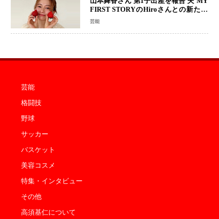
山本舞香さん 第1子出産を報告 夫 MY
FIRST STORYのHiroさんとの新たな
家族生活「母子ともに健康」
芸能
芸能
格闘技
野球
サッカー
バスケット
美容コスメ
特集・インタビュー
その他
高須基仁について