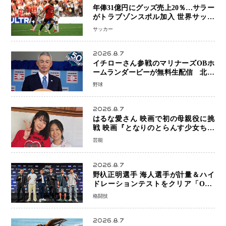
年俸31億円にグッズ売上20％…サラー
がトラブゾンスポル加入 世界サッカ
ーは「五大リーグ一強」から新時代へ
サッカー
2026.8.7
イチローさん参戦のマリナーズOBホ
ームランダービーが無料生配信 北米
ならではの“魅せる興行”に世界が注目
野球
2026.8.7
はるな愛さん 映画で初の母親役に挑
戦 映画『となりのとらんす少女ちゃ
ん』11月7日公開 未来の自分との対話
芸能
を描く注目作
2026.8.7
野杁正明選手 海人選手が計量＆ハイ
ドレーションテストをクリア「ONE
SAMURAI 2」決戦へ万全の準備整う
格闘技
2026.8.7