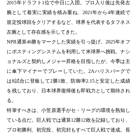
2015年ドラフト1位で中日に入団。プロ入り後は先発左
腕として着実に実績を積み重ね、2021年から4年連続で
規定投球回をクリアするなど、球界を代表するタフネス
左腕として存在感を示してきた。
NPB通算46勝をマークした実績を引っ提げ、2025年オフ
にポスティングシステムを利用して米球界へ挑戦。ナシ
ョナルズと契約しメジャー昇格を目指したが、今季は主
に傘下マイナーでプレーしていた。2Aハリスバーグで
は8試合に登板して2勝1敗、防御率2.15と安定した成績
を残しており、日本球界復帰後も即戦力として期待され
る。
特筆すべきは、小笠原選手がセ・リーグの環境を熟知し
ている点だ。巨人戦では通算12勝12敗を記録しており、
プロ初勝利、初完投、初完封もすべて巨人戦で達成。長