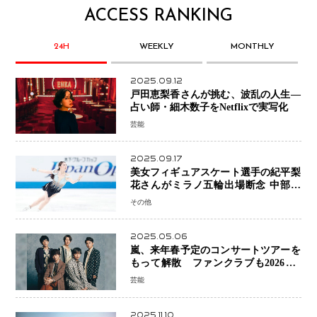
ACCESS RANKING
24H
WEEKLY
MONTHLY
2025.09.12
戸田恵梨香さんが挑む、波乱の人生―
占い師・細木数子をNetflixで実写化
芸能
2025.09.17
美女フィギュアスケート選手の紀平梨
花さんがミラノ五輪出場断念 中部選
手権欠場を発表「安全最優先の判断」
その他
2025.05.06
嵐、来年春予定のコンサートツアーを
もって解散 ファンクラブも2026年5
月末で活動終了
芸能
2025.11.10