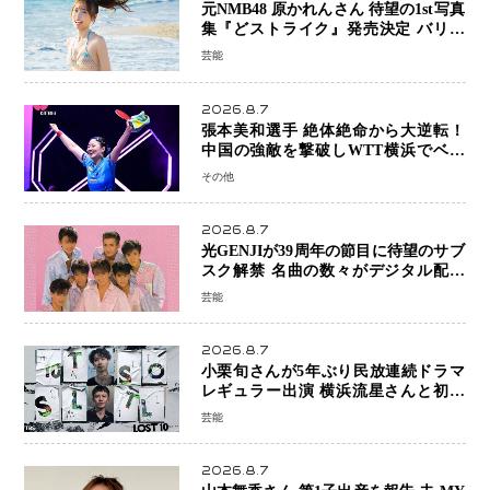
元NMB48 原かれんさん 待望の1st写真
集『どストライク』発売決定 バリで
魅せる25歳の新境地
芸能
2026.8.7
張本美和選手 絶体絶命から大逆転！
中国の強敵を撃破しWTT横浜でベス
ト8進出
その他
2026.8.7
光GENJIが39周年の節目に待望のサブ
スク解禁 名曲の数々がデジタル配信
へ 40周年へ向け1年間で全作品を順次
芸能
公開
2026.8.7
小栗旬さんが5年ぶり民放連続ドラマ
レギュラー出演 横浜流星さんと初共
演『LOST10』で異色バディ結成
芸能
2026.8.7