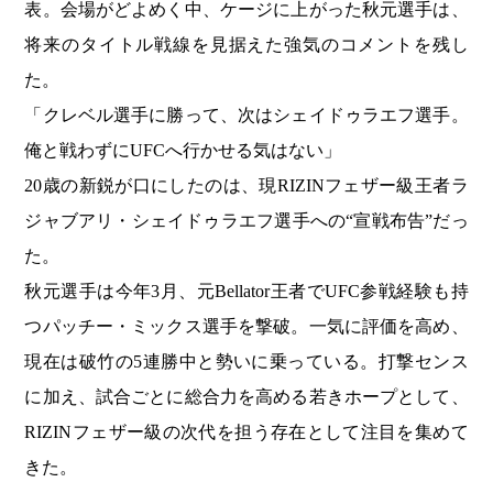
表。会場がどよめく中、ケージに上がった秋元選手は、
将来のタイトル戦線を見据えた強気のコメントを残し
た。
「クレベル選手に勝って、次はシェイドゥラエフ選手。
俺と戦わずにUFCへ行かせる気はない」
20歳の新鋭が口にしたのは、現RIZINフェザー級王者ラ
ジャブアリ・シェイドゥラエフ選手への“宣戦布告”だっ
た。
秋元選手は今年3月、元Bellator王者でUFC参戦経験も持
つパッチー・ミックス選手を撃破。一気に評価を高め、
現在は破竹の5連勝中と勢いに乗っている。打撃センス
に加え、試合ごとに総合力を高める若きホープとして、
RIZINフェザー級の次代を担う存在として注目を集めて
きた。