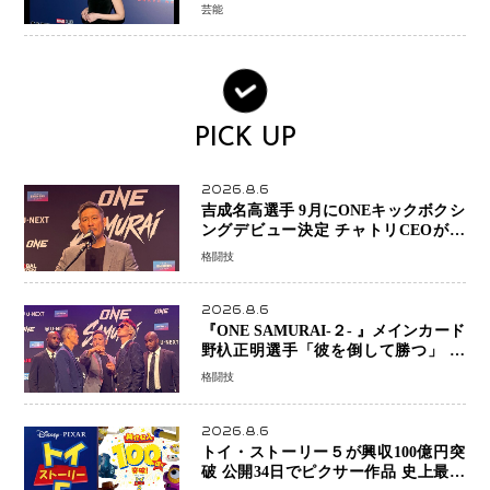
新ブラック・ウィドウ役のシラ・ハー
芸能
スとは！？
PICK UP
2026.8.6
吉成名高選手 9月にONEキックボクシ
ングデビュー決定 チャトリCEOがサ
プライズ発表 2カ月連続参戦へ
格闘技
2026.8.6
『ONE SAMURAI-２- 』メインカード
野杁正明選手「彼を倒して勝つ」 リ
ウ・メンヤンとの因縁に決着へ 再起
格闘技
を懸けたONEフェザー級トーナメント
初戦
2026.8.6
トイ・ストーリー５が興収100億円突
破 公開34日でピクサー作品 史上最速