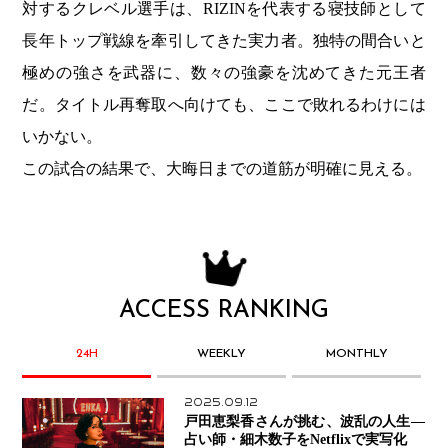
対するクレベル選手は、RIZINを代表する寝技師として
長年トップ戦線を牽引してきた実力者。独特の間合いと
極めの強さを武器に、数々の強豪を沈めてきた元王者
だ。タイトル再奪取へ向けても、ここで敗れるわけには
いかない。
この試合の結果で、大晦日までの道筋が明確に見える。
ACCESS RANKING
24H
WEEKLY
MONTHLY
2025.09.12
戸田恵梨香さんが挑む、波乱の人生―
占い師・細木数子をNetflixで実写化