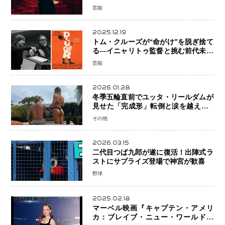
芸能
2025.12.19
トム・クルーズが“命がけ”を脱ぎ捨て
る―イニャリトゥ監督と挑む前代未聞
の大惨事コメディ「DIGGER ディガ
芸能
ー」始動
2026.01.28
冬季五輪直前でユッタ・リールダムが
見せた「完成形」転倒と涙を越えて─
ミラノで金を狙うオランダ女王の現在
その他
地
2026.03.15
二代目つば九郎が遂に復活！出陣式ラ
ストにサプライズ登場で神宮が歓喜
野球
2025.02.18
マーベル映画『キャプテン・アメリ
カ：ブレイブ・ニュー・ワールド』