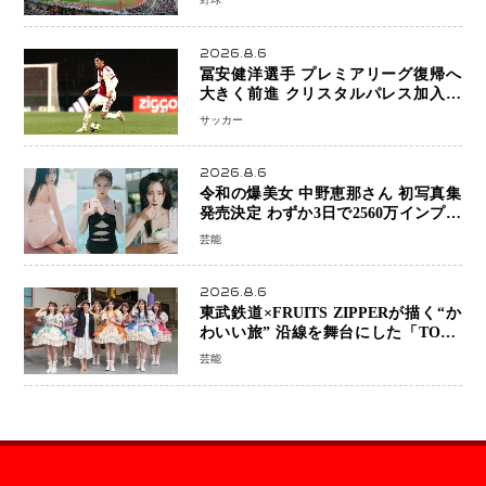
へ
2026.8.6
冨安健洋選手 プレミアリーグ復帰へ
大きく前進 クリスタルパレス加入目
前 メディカルチェックも通過
サッカー
2026.8.6
令和の爆美女 中野恵那さん 初写真集
発売決定 わずか3日で2560万インプレ
ッションを記録した話題の美貌を凝縮
芸能
2026.8.6
東武鉄道×FRUITS ZIPPERが描く“か
わいい旅” 沿線を舞台にした「TOBU
KAWAII PROJECT」が開幕
芸能