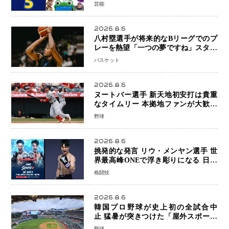
日本歴代シリーズ最高更新も目前
芸能
2026.8.6
八村塁選手が将来的なBリーグでのプ
レーを熱望「一つの夢ですね」スター
帰還がリーグ価値を押し上げる可能性
バスケット
2026.8.6
ヌートバー選手 新天地初安打は貴重
なタイムリー 本拠地ファンが大歓声
笑顔で歓喜
野球
2026.8.6
挑発的な発言 リウ・メンヤン選手 世
界最高峰ONEで浮き彫りになる 日本
キックボクシングが直面する“技術
格闘技
戦”の現在地
2026.8.6
韓国プロ野球が史上初の全試合中
止 猛暑が突きつけた「屋外スポーツ
の限界」 日本発のドーム型施設時代
野球