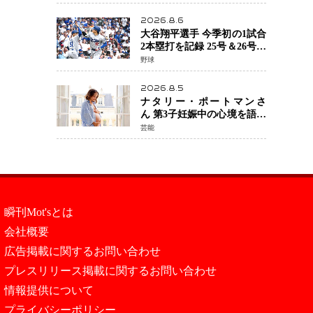
2026.8.6
大谷翔平選手 今季初の1試合
2本塁打を記録 25号＆26号の
猛打賞もドジャースは今季
野球
ワーストの6連敗
2026.8.5
ナタリー・ポートマンさ
ん 第3子妊娠中の心境を語る
「嗅覚がとても敏感に」マ
芸能
タニティフォトも公開
瞬刊Mot'sとは
会社概要
広告掲載に関するお問い合わせ
プレスリリース掲載に関するお問い合わせ
情報提供について
プライバシーポリシー