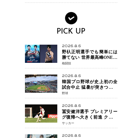
ライン」も引き上げ
PICK UP
2026.8.6
野杁正明選手でも簡単には
勝てない 世界最高峰ONEで
浮き彫りになる 日本キック
格闘技
ボクシングが直面する“技術
戦”の現在地
2026.8.6
韓国プロ野球が史上初の全
試合中止 猛暑が突きつけた
「屋外スポーツの限界」 日
野球
本発のドーム型施設時代へ
2026.8.6
冨安健洋選手 プレミアリー
グ復帰へ大きく前進 クリス
タルパレス加入目前 メディ
サッカー
カルチェックも通過
2026.8.6