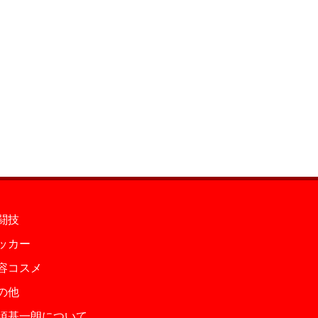
闘技
ッカー
容コスメ
の他
須基一朗について