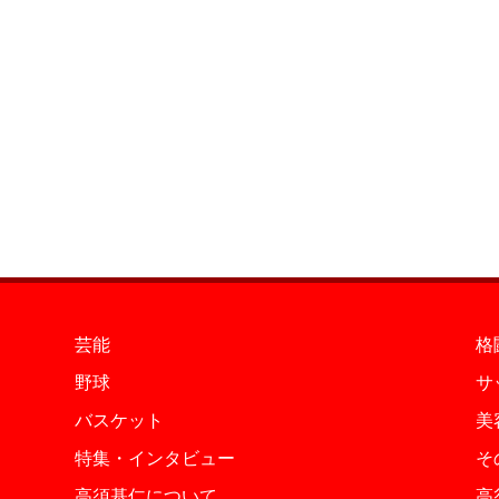
芸能
格
野球
サ
バスケット
美
特集・インタビュー
そ
高須基仁について
高