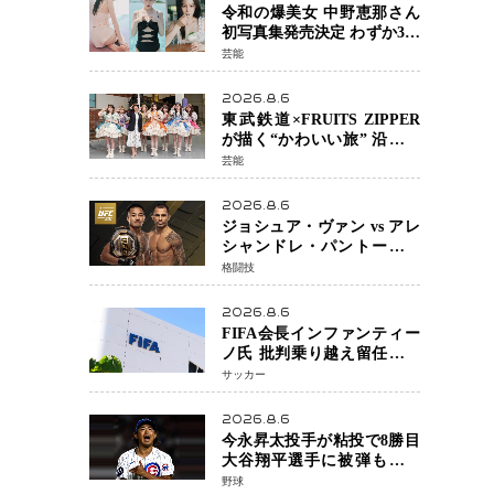
令和の爆美女 中野恵那さん
初写真集発売決定 わずか3日
で2560万インプレッション
芸能
を記録した話題の美貌を凝
縮
2026.8.6
東武鉄道×FRUITS ZIPPER
が描く“かわいい旅” 沿線を
舞台にした「TOBU KAWAII
芸能
PROJECT」が開幕
2026.8.6
ジョシュア・ヴァン vs アレ
シャンドレ・パントージャ
UFC331メインイベントで再
格闘技
戦決定 「完全決着」に世
界中のファンが熱狂 マネ
2026.8.6
ル・ケイプの王座挑戦は再
FIFA会長インファンティー
び遠のく
ノ氏 批判乗り越え留任決定
世界最大級のスポーツ組織
サッカー
を支える「権威」は揺るが
ず ・・・謝罪と改革姿勢
2026.8.6
今永昇太投手が粘投で8勝目
大谷翔平選手に被弾も「穴
がない打者」と脱帽
野球