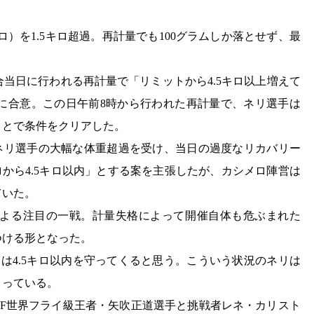
キロ）を1.5キロ超過。再計量でも100グラムしか落とせず、最
。
当日に行われる再計量で「リミットから4.5キロ以上増えて
に合意。この日午前8時から行われた再計量で、ネリ選手は
たことで条件をクリアした。
。ネリ選手の大幅な体重超過を受け、当日の過度なリカバリー
ロから4.5キロ以内」とする案を主張したが、カシメロ陣営は
ていた。
よる注目の一戦。計量失格によって開催自体も危ぶまれた
つける形となった。
は4.5キロ以内を守ってくると思う。こういう状況のネリは
まっている。
IBF世界フライ級王者・矢吹正道選手と挑戦者レネ・カリスト