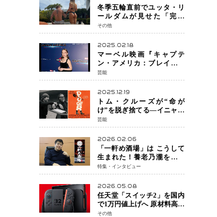
冬季五輪直前でユッタ・リ
ールダムが見せた「完成
形」転倒と涙を越えて─ミラ
その他
ノで金を狙うオランダ女王
の現在地
2025.02.18
マーベル映画『キャプテ
ン・アメリカ：ブレイブ・
ニュー・ワールド』 新ブラ
芸能
ック・ウィドウ役のシラ・
ハースとは！？
2025.12.19
トム・クルーズが“命が
け”を脱ぎ捨てる―イニャリ
トゥ監督と挑む前代未聞の
芸能
大惨事コメディ「DIGGER
ディガー」始動
2026.02.06
「一軒め酒場」は こうして
生まれた！養老乃瀧を再定
義し、ファンビジネスへ─養
特集・インタビュー
老乃瀧100％子会社・
FanPlaceCreate代表・谷酒氏
2026.05.08
が語る“地道な再発明”の経
任天堂「スイッチ2」を国内
営哲学
で1万円値上げへ 原材料高騰
で価格改定「スイッチオン
その他