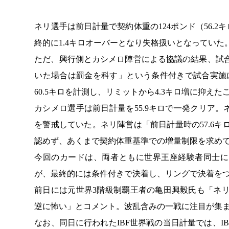
ネリ選手は前日計量で契約体重の124ポンド（56.2
終的に1.4キロオーバーとなり失格扱いとなっていた
ただ、興行側とカシメロ陣営による協議の結果、試合
いた場合は罰金を科す」という条件付きで試合実施
60.5キロを計測し、リミットから4.3キロ増に抑え
カシメロ選手は前日計量を55.9キロで一発クリア
を警戒していた。ネリ陣営は「前日計量時の57.6キ
認めず、あくまで契約体重基準での増量制限を求め
今回のカードは、両者ともに世界王座経験者同士に
が、最終的には条件付きで決着し、リングで決着を
前日には元世界3階級制覇王者の亀田興毅氏も「ネリ
逆に怖い」とコメント。波乱含みの一戦に注目が集
なお、同日に行われたIBF世界戦の当日計量では、