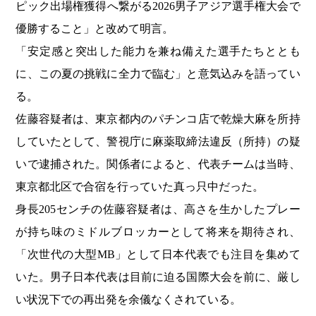
ピック出場権獲得へ繋がる2026男子アジア選手権大会で
優勝すること」と改めて明言。
「安定感と突出した能力を兼ね備えた選手たちととも
に、この夏の挑戦に全力で臨む」と意気込みを語ってい
る。
佐藤容疑者は、東京都内のパチンコ店で乾燥大麻を所持
していたとして、警視庁に麻薬取締法違反（所持）の疑
いで逮捕された。関係者によると、代表チームは当時、
東京都北区で合宿を行っていた真っ只中だった。
身長205センチの佐藤容疑者は、高さを生かしたプレー
が持ち味のミドルブロッカーとして将来を期待され、
「次世代の大型MB」として日本代表でも注目を集めて
いた。男子日本代表は目前に迫る国際大会を前に、厳し
い状況下での再出発を余儀なくされている。