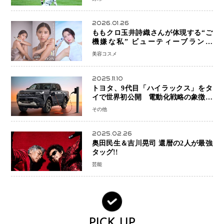
2026.01.26
ももクロ玉井詩織さんが体現する“ご
機嫌な私” ビューティーブランド
「iYON」が描く新しいスキンケア体
美容コスメ
験
2025.11.10
トヨタ、9代目「ハイラックス」をタ
イで世界初公開 電動化戦略の象徴と
なるBEVモデルを初設定
その他
2025.02.26
奥田民生＆吉川晃司 還暦の2人が最強
タッグ!!
芸能
PICK UP