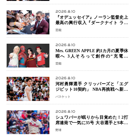
京之介
2026.8.10
『オデュッセイア』ノーラン監督史上
最高の興行収入『ダークナイト ライ
ジング』超え、世界で11億ドル突破
芸能
2026.8.10
Mrs. GREEN APPLE 約1カ月の夏季休
暇へ 3人そろって創作の“充電期
間”「自分らしいインプットを」
芸能
2026.8.10
河村勇輝選手 クリッパーズと「エグ
ジビット10契約」 NBA再挑戦へ新た
な一歩、八村塁選手との共闘にも期待
バスケット
2026.8.10
シュワバーが眠りから目覚めた！2打
席連発で一気に35号 大谷選手と9本差
に 本塁打王争いで単独トップ浮上
野球