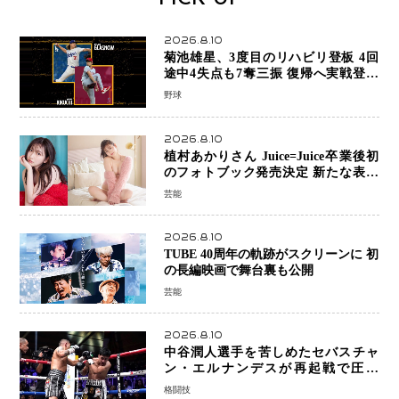
2026.8.10
菊池雄星、3度目のリハビリ登板 4回
途中4失点も7奪三振 復帰へ実戦登板
を重ねる
野球
2026.8.10
植村あかりさん Juice=Juice卒業後初
のフォトブック発売決定 新たな表現
者としての“今”を凝縮
芸能
2026.8.10
TUBE 40周年の軌跡がスクリーンに 初
の長編映画で舞台裏も公開
芸能
2026.8.10
中谷潤人選手を苦しめたセバスチャ
ン・エルナンデスが再起戦で圧巻
KO 2回で相手を沈める…次戦は亀田
格闘技