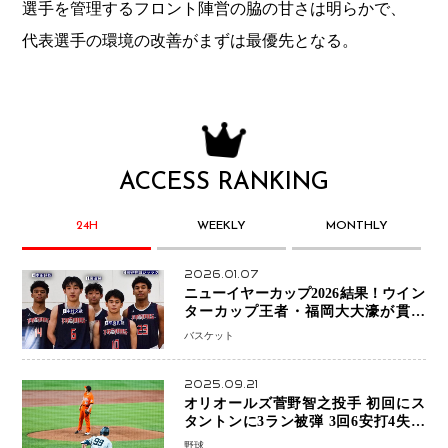
選手を管理するフロント陣営の脇の甘さは明らかで、
代表選手の環境の改善がまずは最優先となる。
ACCESS RANKING
24H
WEEKLY
MONTHLY
2026.01.07
ニューイヤーカップ2026結果！ウイン
ターカップ王者・福岡大大濠が貫禄
V！ 東山は“背番号継承”で新たな物語
バスケット
を刻む
2025.09.21
オリオールズ菅野智之投手 初回にス
タントンに3ラン被弾 3回6安打4失点
で降板
野球