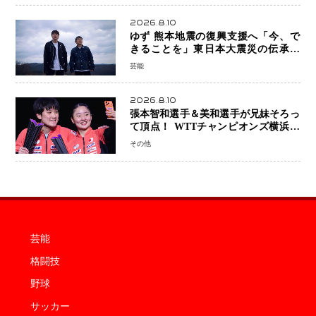
2026.8.10
ゆず 熊本地震の復興支援へ「今、で
きることを」東日本大震災の伝承歌
「幾重」ライブ音源を配信、収益を全
芸能
額寄付
2026.8.10
張本智和選手＆美和選手が兄妹そろっ
て頂点！ WTTチャンピオンズ横浜で
史上初の快挙 2人で約1264万円の優
その他
勝賞金
芸能
格闘技
野球
サッカー